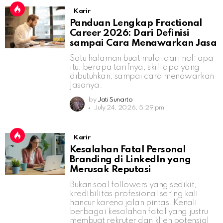
Karir
Panduan Lengkap Fractional
Career 2026: Dari Definisi
sampai Cara Menawarkan Jasa
Satu halaman buat mulai dari nol: apa
itu, berapa tarifnya, skill apa yang
dibutuhkan, sampai cara menawarkan
jasanya.
by
Jati Sunarto
July 24, 2026, 5:29 pm
Karir
Kesalahan Fatal Personal
Branding di LinkedIn yang
Merusak Reputasi
Bukan soal followers yang sedikit,
kredibilitas profesional sering kali
hancur karena jalan pintas. Kenali
berbagai kesalahan fatal yang justru
membuat rekruter dan klien potensial