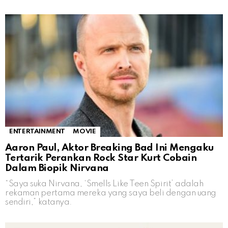
ENTERTAINMENT
MOVIE
Aaron Paul, Aktor Breaking Bad Ini Mengaku
Tertarik Perankan Rock Star Kurt Cobain
Dalam Biopik Nirvana
“Saya suka Nirvana, ‘Smells Like Teen Spirit’ adalah
rekaman pertama mereka yang saya beli dengan uang
sendiri,” katanya.