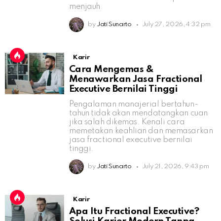
menjauh.
by
Jati Sunarto
July 27, 2026, 4:32 pm
Karir
Cara Mengemas &
Menawarkan Jasa Fractional
Executive Bernilai Tinggi
Pengalaman manajerial bertahun-
tahun tidak akan mendatangkan cuan
jika salah dikemas. Kenali cara
memetakan keahlian dan memasarkan
jasa fractional executive bernilai
tinggi.
by
Jati Sunarto
July 21, 2026, 9:43 pm
Karir
Apa Itu Fractional Executive?