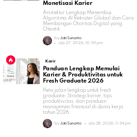
Monetisasi Karier
Arsitektur Lengkap Menembus
Algoritma AI Rekruter Global dan Cara
Membangun Otoritas Digital yang
Otentik
by
Jati Sunarto
July 27, 2026, 10:59 pm
Karir
Panduan Lengkap Memulai
Karier & Produktivitas untuk
Fresh Graduate 2026
Peta jalan lengkap untuk fresh
graduate: Strategi karier, tips
produktivitas, dan panduan
manajemen finansial di dunia kerja
tahun 2026.
by
Jati Sunarto
July 28, 2026, 11:34 pm