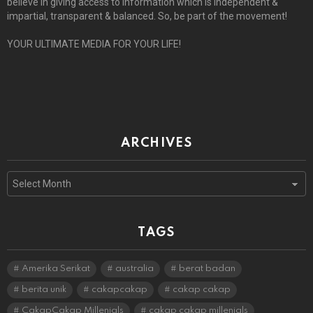
believe in giving access to information which is independent &
impartial, transparent & balanced. So, be part of the movement!
YOUR ULTIMATE MEDIA FOR YOUR LIFE!
ARCHIVES
Archives
TAGS
Amerika Serikat
australia
berat badan
berita unik
cakapcakap
cakap cakap
CakapCakap Millenials
cakap cakap millenials