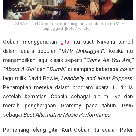
ILUSTRASI. Kurt Cobain memainkan gitarnya dalam acara MTV
Unplugged. [Foto: Variety]
Cobain menggunakan
gitar
itu saat Nirvana tampil
dalam acara populer “
MTV Unplugged
“. Ketika itu
menampilkan lagu klasik seperti “
Come As You Are,”
“About A Girl”
dan “
Dumb
,” di samping beberapa
cover
lagu milik David Bowie,
Leadbelly and Meat Puppets
.
Penampilan mereka dalam program acara itu dirilis
setelah kematian Cobain sebagai album live dan
meraih penghargaan Grammy pada tahun 1996
sebagai
Best Alternative Music Performance
.
Pemenang lelang gitar Kurt Cobain itu adalah Peter