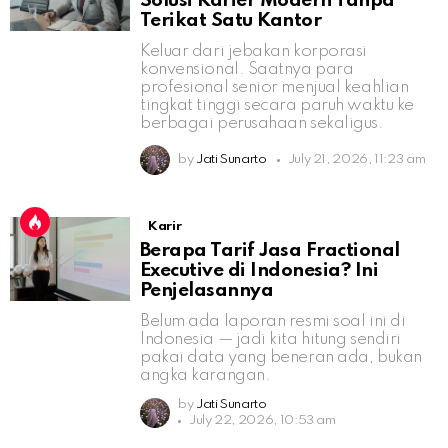
Solusi Karier Modern Tanpa
Terikat Satu Kantor
Keluar dari jebakan korporasi
konvensional. Saatnya para
profesional senior menjual keahlian
tingkat tinggi secara paruh waktu ke
berbagai perusahaan sekaligus.
by
Jati Sunarto
July 21, 2026, 11:23 am
Karir
Berapa Tarif Jasa Fractional
Executive di Indonesia? Ini
Penjelasannya
Belum ada laporan resmi soal ini di
Indonesia — jadi kita hitung sendiri
pakai data yang beneran ada, bukan
angka karangan.
by
Jati Sunarto
July 22, 2026, 10:53 am