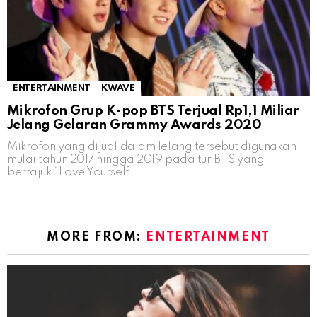
ENTERTAINMENT
KWAVE
Mikrofon Grup K-pop BTS Terjual Rp1,1 Miliar
Jelang Gelaran Grammy Awards 2020
Mikrofon yang dijual dalam lelang tersebut digunakan
mulai tahun 2017 hingga 2019 pada tur BTS yang
bertajuk “Love Yourself
MORE FROM:
ENTERTAINMENT