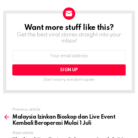
Want more stuff like this?
NEWSLETTER
Get the best viral stories straight into your
inbox!
Email
address:
Don't worry, we don't spam
Previous article
See
more
Malaysia Izinkan Bioskop dan Live Event
Kembali Beroperasi Mulai 1 Juli
Next article