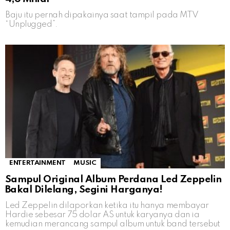
Baju itu pernah dipakainya saat tampil pada MTV
“Unplugged”.
ENTERTAINMENT
MUSIC
Sampul Original Album Perdana Led Zeppelin
Bakal Dilelang, Segini Harganya!
Led Zeppelin dilaporkan ketika itu hanya membayar
Hardie sebesar 75 dolar AS untuk karyanya dan ia
kemudian merancang sampul album untuk band tersebut