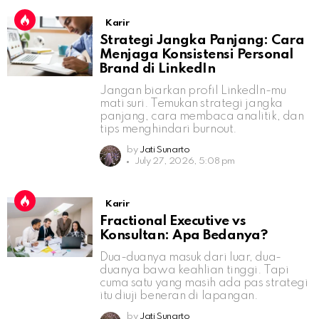
Karir
Strategi Jangka Panjang: Cara
Menjaga Konsistensi Personal
Brand di LinkedIn
Jangan biarkan profil LinkedIn-mu
mati suri. Temukan strategi jangka
panjang, cara membaca analitik, dan
tips menghindari burnout.
by
Jati Sunarto
July 27, 2026, 5:08 pm
Karir
Fractional Executive vs
Konsultan: Apa Bedanya?
Dua-duanya masuk dari luar, dua-
duanya bawa keahlian tinggi. Tapi
cuma satu yang masih ada pas strategi
itu diuji beneran di lapangan.
by
Jati Sunarto