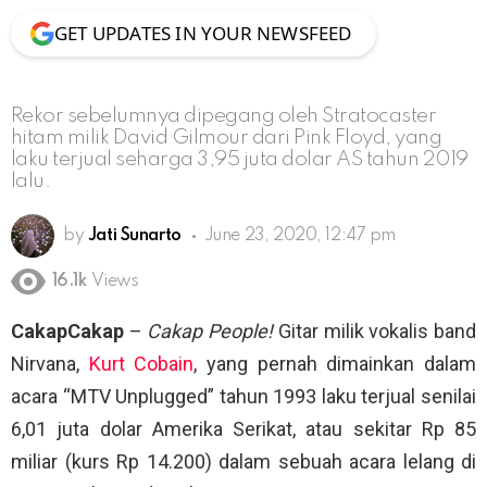
GET UPDATES IN YOUR NEWSFEED
Rekor sebelumnya dipegang oleh Stratocaster
hitam milik David Gilmour dari Pink Floyd, yang
laku terjual seharga 3,95 juta dolar AS tahun 2019
lalu.
by
Jati Sunarto
June 23, 2020, 12:47 pm
16.1k
Views
CakapCakap
–
Cakap People!
Gitar milik vokalis band
Nirvana,
Kurt Cobain
, yang pernah dimainkan dalam
acara “MTV Unplugged” tahun 1993 laku terjual senilai
6,01 juta dolar Amerika Serikat, atau sekitar Rp 85
miliar (kurs Rp 14.200) dalam sebuah acara lelang di