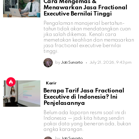
Cara Mengemas &
Menawarkan Jasa Fractional
Executive Bernilai Tinggi
Pengalaman manajerial bertahun-
tahun tidak akan mendatangkan cuan
jika salah dikemas. Kenali cara
memetakan keahlian dan memasarkan
jasa fractional executive bernilai
tinggi.
by
Jati Sunarto
July 21, 2026, 9:43 pm
Karir
Berapa Tarif Jasa Fractional
Executive di Indonesia? Ini
Penjelasannya
Belum ada laporan resmi soal ini di
Indonesia — jadi kita hitung sendiri
pakai data yang beneran ada, bukan
angka karangan.
by
Jati Sunarto