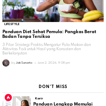
LIFESTYLE
Panduan Diet Sehat Pemula: Pangkas Berat
Badan Tanpa Tersiksa
3 Pilar Strategi Praktis Mengatur Pola Makan dan
Aktivitas Fisik untuk Hasil yang Konsisten dan
Berkelanjutan
by
Jati Sunarto
June 2, 2026, 9:08 pm
DON'T MISS
Karir
Panduan Lengkap Memulai