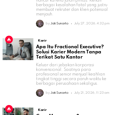
hancur karena jalan pintas. Kenali
berbagai kesalahan fatal yang justru
membuat rekruter dan klien potensial
menjauh.
by
Jati Sunarto
July 27, 2026, 4:32 pm
Karir
Apa Itu Fractional Executive?
Solusi Karier Modern Tanpa
Terikat Satu Kantor
Keluar dari jebakan korporasi
konvensional. Saatnya para
profesional senior menjual keahlian
tingkat tinggi secara paruh waktu ke
berbagai perusahaan sekaligus.
by
Jati Sunarto
July 21, 2026, 11:23 am
Karir