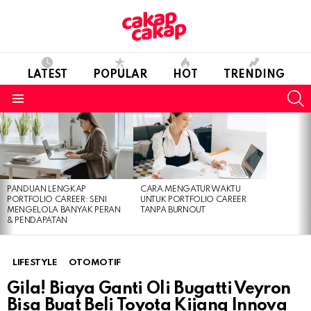
LATEST
POPULAR
HOT
TRENDING
S
Menu
LATEST
STORIES
PANDUAN LENGKAP
CARA MENGATUR WAKTU
PORTFOLIO CAREER: SENI
UNTUK PORTFOLIO CAREER
MENGELOLA BANYAK PERAN
TANPA BURNOUT
& PENDAPATAN
LIFESTYLE
OTOMOTIF
Gila! Biaya Ganti Oli Bugatti Veyron
Bisa Buat Beli Toyota Kijang Innova