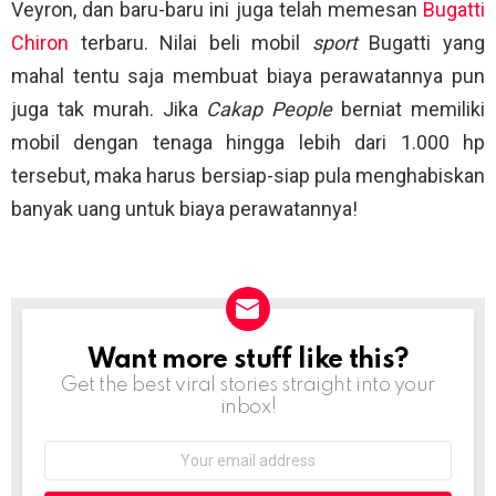
Veyron, dan baru-baru ini juga telah memesan
Bugatti
Chiron
terbaru. Nilai beli mobil
sport
Bugatti yang
mahal tentu saja membuat biaya perawatannya pun
juga tak murah. Jika
Cakap People
berniat memiliki
mobil dengan tenaga hingga lebih dari 1.000 hp
tersebut, maka harus bersiap-siap pula menghabiskan
banyak uang untuk biaya perawatannya!
Want more stuff like this?
NEWSLETTER
Get the best viral stories straight into your
inbox!
Email
address: