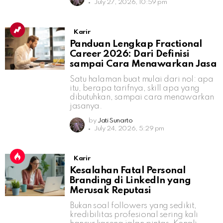
July 27, 2026, 10:59 pm
Karir
Panduan Lengkap Fractional
Career 2026: Dari Definisi
sampai Cara Menawarkan Jasa
Satu halaman buat mulai dari nol: apa
itu, berapa tarifnya, skill apa yang
dibutuhkan, sampai cara menawarkan
jasanya.
by
Jati Sunarto
July 24, 2026, 5:29 pm
Karir
Kesalahan Fatal Personal
Branding di LinkedIn yang
Merusak Reputasi
Bukan soal followers yang sedikit,
kredibilitas profesional sering kali