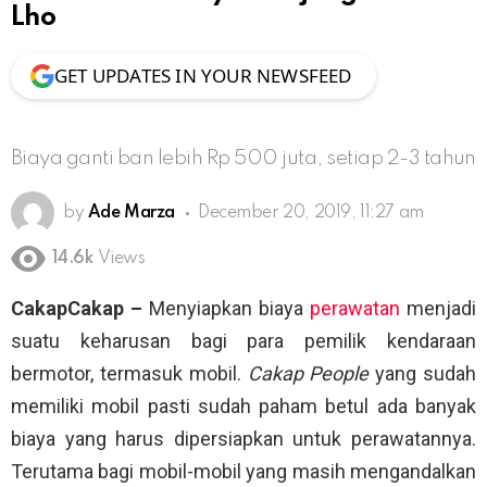
Lho
GET UPDATES IN YOUR NEWSFEED
Biaya ganti ban lebih Rp 500 juta, setiap 2-3 tahun
by
Ade Marza
December 20, 2019, 11:27 am
14.6k
Views
CakapCakap –
Menyiapkan biaya
perawatan
menjadi
suatu keharusan bagi para pemilik kendaraan
bermotor, termasuk mobil.
Cakap People
yang sudah
memiliki mobil pasti sudah paham betul ada banyak
biaya yang harus dipersiapkan untuk perawatannya.
Terutama bagi mobil-mobil yang masih mengandalkan