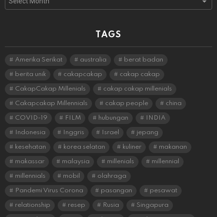
TAGS
Amerika Serikat
australia
berat badan
berita unik
cakapcakap
cakap cakap
CakapCakap Millenials
cakap cakap millenials
Cakapcakap Millennials
cakap people
china
COVID-19
FILM
hubungan
INDIA
Indonesia
Inggris
Israel
jepang
kesehatan
korea selatan
kuliner
makanan
makassar
malaysia
millenials
millennial
millennials
mobil
olahraga
Pandemi Virus Corona
pasangan
pesawat
relationship
resep
Rusia
Singapura