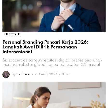
LIFESTYLE
Personal Branding Pencari Kerja 2026:
Langkah Awal Dilirik Perusahaan
Internasional
Siasat cerdas bangun reputasi digital profesional untuk
memikat rekruter global tanpa perlu sebar CV massal
by
Jati Sunarto
June 5, 2026, 6:31 pm