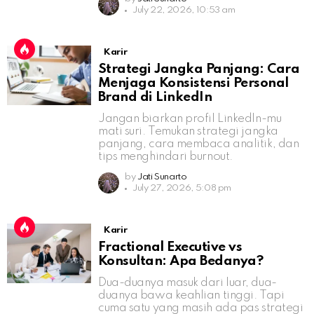
July 22, 2026, 10:53 am
Karir
Strategi Jangka Panjang: Cara
Menjaga Konsistensi Personal
Brand di LinkedIn
Jangan biarkan profil LinkedIn-mu
mati suri. Temukan strategi jangka
panjang, cara membaca analitik, dan
tips menghindari burnout.
by
Jati Sunarto
July 27, 2026, 5:08 pm
Karir
Fractional Executive vs
Konsultan: Apa Bedanya?
Dua-duanya masuk dari luar, dua-
duanya bawa keahlian tinggi. Tapi
cuma satu yang masih ada pas strategi