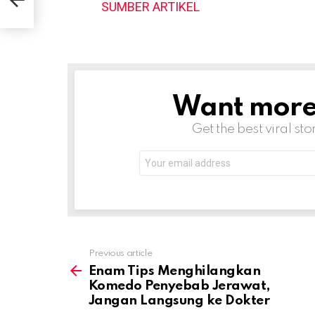
SUMBER ARTIKEL
Want more s
NEWSLETTER
Get the best viral sto
Email
address:
Previous article
See
more
Enam Tips Menghilangkan
Komedo Penyebab Jerawat,
Jangan Langsung ke Dokter