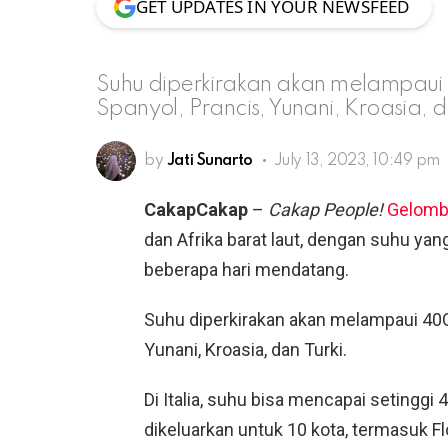
GET UPDATES IN YOUR NEWSFEED
Suhu diperkirakan akan melampaui
Spanyol, Prancis, Yunani, Kroasia, d
by
Jati Sunarto
July 13, 2023, 10:49 pm
CakapCakap
–
Cakap People!
Gelomb
dan Afrika barat laut, dengan suhu y
beberapa hari mendatang.
Suhu diperkirakan akan melampaui 40C 
Yunani, Kroasia, dan Turki.
Di Italia, suhu bisa mencapai setinggi 
dikeluarkan untuk 10 kota, termasuk 