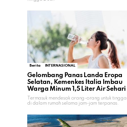
Berita
INTERNASIONAL
Gelombang Panas Landa Eropa
Selatan, Kemenkes Italia Imbau
Warga Minum 1,5 Liter Air Sehari
Termasuk mendesak orang-orang untuk tingga
di dalam rumah selama jam-jam terpanas.