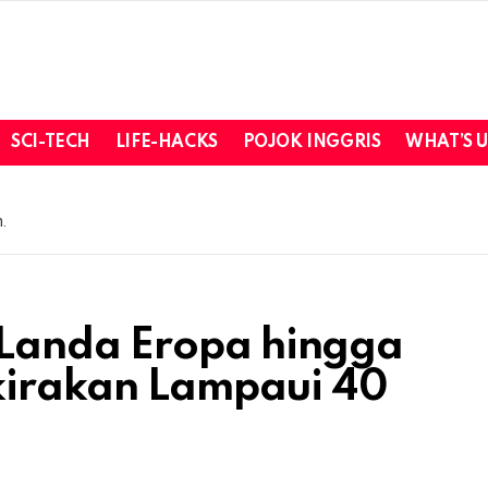
SCI-TECH
LIFE-HACKS
POJOK INGGRIS
WHAT’S 
.
Landa Eropa hingga
rkirakan Lampaui 40