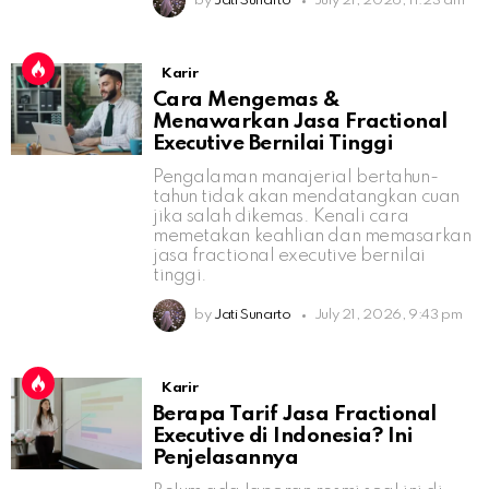
by
Jati Sunarto
July 21, 2026, 11:23 am
Karir
Cara Mengemas &
Menawarkan Jasa Fractional
Executive Bernilai Tinggi
Pengalaman manajerial bertahun-
tahun tidak akan mendatangkan cuan
jika salah dikemas. Kenali cara
memetakan keahlian dan memasarkan
jasa fractional executive bernilai
tinggi.
by
Jati Sunarto
July 21, 2026, 9:43 pm
Karir
Berapa Tarif Jasa Fractional
Executive di Indonesia? Ini
Penjelasannya