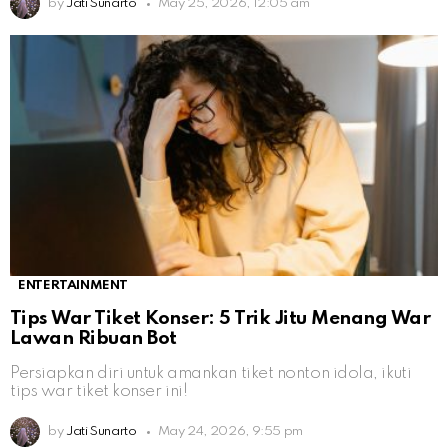
by
Jati Sunarto
May 25, 2026, 12:05 am
ENTERTAINMENT
Tips War Tiket Konser: 5 Trik Jitu Menang War
Lawan Ribuan Bot
Persiapkan diri untuk amankan tiket nonton idola, ikuti
tips war tiket konser ini!
by
Jati Sunarto
May 24, 2026, 9:55 pm