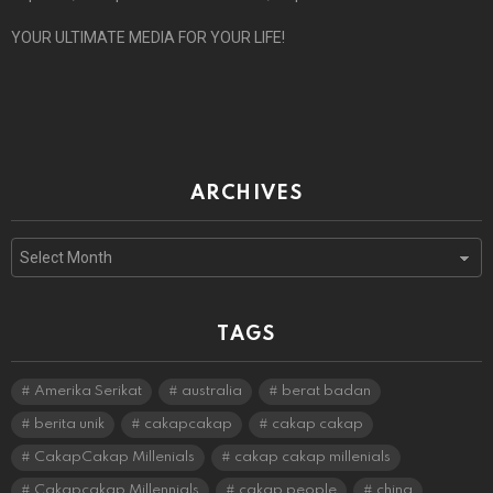
YOUR ULTIMATE MEDIA FOR YOUR LIFE!
ARCHIVES
Archives
TAGS
Amerika Serikat
australia
berat badan
berita unik
cakapcakap
cakap cakap
CakapCakap Millenials
cakap cakap millenials
Cakapcakap Millennials
cakap people
china