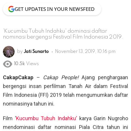
GET UPDATES IN YOUR NEWSFEED
‘Kucumbu Tubuh Indahku’ dominasi daftar
nominasi bergengsi Festival Film Indonesia 2019.
by
Jati Sunarto
November 13, 2019, 10:16 pm
10.5k
Views
CakapCakap
–
Cakap People!
Ajang penghargaan
bergengsi insan perfilman Tanah Air dalam Festival
Film Indonesia (FFI) 2019 telah mengumumkan daftar
nominasinya tahun ini.
Film ‘
Kucumbu Tubuh Indahku’
karya Garin Nugroho
mendominasi daftar nominasi Piala Citra tahun ini