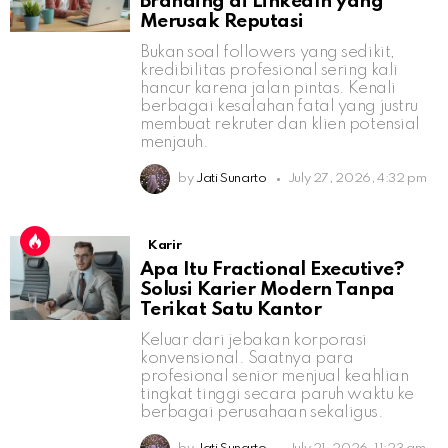
Branding di LinkedIn yang
Merusak Reputasi
Bukan soal followers yang sedikit,
kredibilitas profesional sering kali
hancur karena jalan pintas. Kenali
berbagai kesalahan fatal yang justru
membuat rekruter dan klien potensial
menjauh.
by
Jati Sunarto
July 27, 2026, 4:32 pm
Karir
Apa Itu Fractional Executive?
Solusi Karier Modern Tanpa
Terikat Satu Kantor
Keluar dari jebakan korporasi
konvensional. Saatnya para
profesional senior menjual keahlian
tingkat tinggi secara paruh waktu ke
berbagai perusahaan sekaligus.