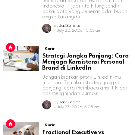
Belum ada laporan resmi soal ini di
Indonesia — jadi kita hitung sendiri
pakai data yang beneran ada, bukan
angka karangan.
by
Jati Sunarto
July 22, 2026, 10:53 am
Karir
Strategi Jangka Panjang: Cara
Menjaga Konsistensi Personal
Brand di LinkedIn
Jangan biarkan profil LinkedIn-mu
mati suri. Temukan strategi jangka
panjang, cara membaca analitik, dan
tips menghindari burnout.
by
Jati Sunarto
July 27, 2026, 5:08 pm
Karir
Fractional Executive vs