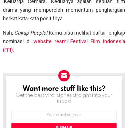
‘Keluarga Cemara’. Keduanya adalah sebuah film
drama yang memperoleh momentum penghargaan
berkat kata-kata positifnya.
Nah,
Cakap People!
Kamu bisa melihat daftar lengkap
nominasi di
website resmi Festival Film Indonesia
(FFI).
Want more stuff like this?
NEWSLETTER
Get the best viral stories straight into your
inbox!
Email
address: