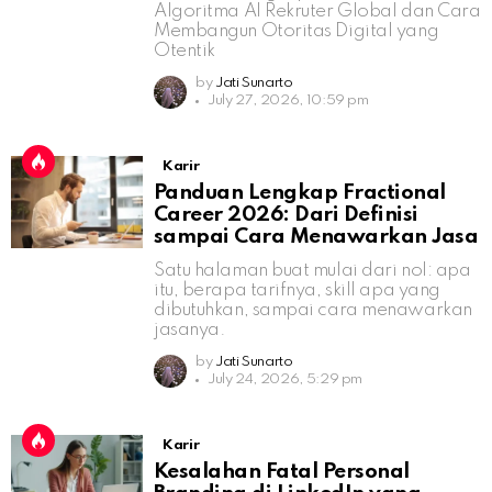
Algoritma AI Rekruter Global dan Cara
Membangun Otoritas Digital yang
Otentik
by
Jati Sunarto
July 27, 2026, 10:59 pm
Karir
Panduan Lengkap Fractional
Career 2026: Dari Definisi
sampai Cara Menawarkan Jasa
Satu halaman buat mulai dari nol: apa
itu, berapa tarifnya, skill apa yang
dibutuhkan, sampai cara menawarkan
jasanya.
by
Jati Sunarto
July 24, 2026, 5:29 pm
Karir
Kesalahan Fatal Personal