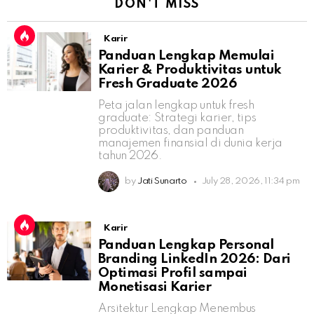
DON'T MISS
Karir
Panduan Lengkap Memulai
Karier & Produktivitas untuk
Fresh Graduate 2026
Peta jalan lengkap untuk fresh
graduate: Strategi karier, tips
produktivitas, dan panduan
manajemen finansial di dunia kerja
tahun 2026.
by
Jati Sunarto
July 28, 2026, 11:34 pm
Karir
Panduan Lengkap Personal
Branding LinkedIn 2026: Dari
Optimasi Profil sampai
Monetisasi Karier
Arsitektur Lengkap Menembus