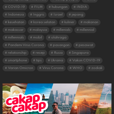
COVID-19
FILM
hubungan
INDIA
Indonesia
Inggris
Israel
jepang
kesehatan
korea selatan
kuliner
makanan
makassar
malaysia
millenials
millennial
millennials
mobil
olahraga
Pandemi Virus Corona
pasangan
pesawat
relationship
resep
Rusia
Singapura
smartphone
tips
Ukraina
Vaksin COVID-19
Varian Omicron
Virus Corona
WHO
zodiak