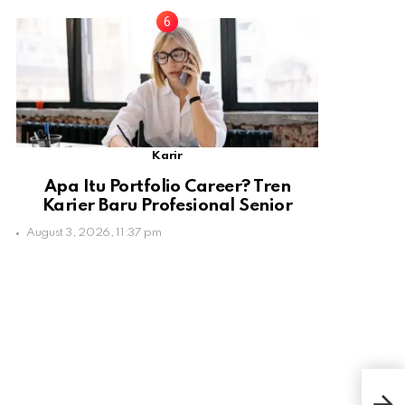
Karir
Apa Itu Portfolio Career? Tren
Karier Baru Profesional Senior
August 3, 2026, 11:37 pm
Gil
Pan