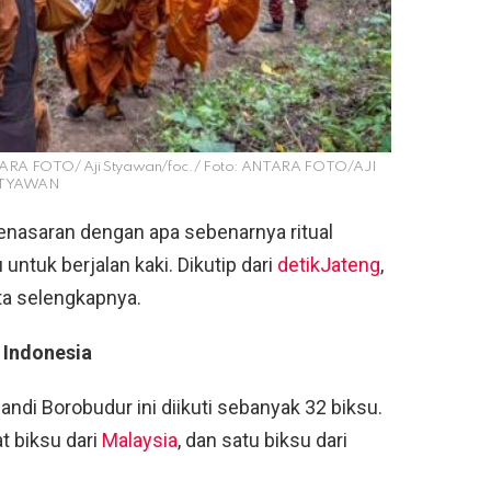
 ANTARA FOTO/ Aji Styawan/foc./ Foto: ANTARA FOTO/AJI
TYAWAN
enasaran dengan apa sebenarnya ritual
ntuk berjalan kaki. Dikutip dari
detikJateng
,
kta selengkapnya.
i Indonesia
andi Borobudur ini diikuti sebanyak 32 biksu.
t biksu dari
Malaysia
, dan satu biksu dari