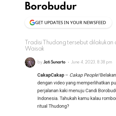
Borobudur
GET UPDATES IN YOUR NEWSFEED
Tradisi Thudong tersebut dilakuka
Waisak
by
Jati Sunarto
June 4, 2023, 8:38 pm
CakapCakap
–
Cakap People!
Belakan
dengan video yang memperlihatkan pu
perjalanan kaki menuju Candi Borobud
Indonesia. Tahukah kamu kalau rombon
ritual Thudong?