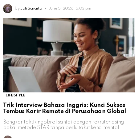
by
Jati Sunarto
June 5, 2026, 5:03 pm
LIFESTYLE
Trik Interview Bahasa Inggris: Kunci Sukses
Tembus Karir Remote di Perusahaan Global
Bongkar taktik ngobrol santai dengan rekruter asing
pakai metode STAR tanpa perlu takut kena mental.