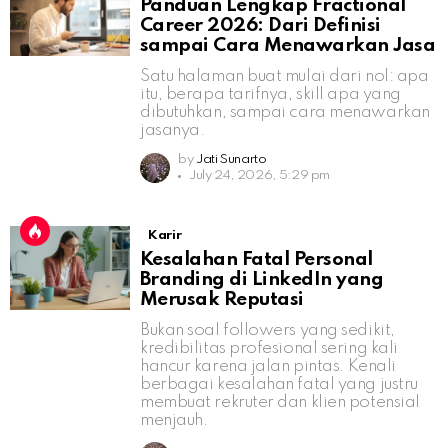
Panduan Lengkap Fractional
Career 2026: Dari Definisi
sampai Cara Menawarkan Jasa
Satu halaman buat mulai dari nol: apa
itu, berapa tarifnya, skill apa yang
dibutuhkan, sampai cara menawarkan
jasanya.
by
Jati Sunarto
July 24, 2026, 5:29 pm
Karir
Kesalahan Fatal Personal
Branding di LinkedIn yang
Merusak Reputasi
Bukan soal followers yang sedikit,
kredibilitas profesional sering kali
hancur karena jalan pintas. Kenali
berbagai kesalahan fatal yang justru
membuat rekruter dan klien potensial
menjauh.