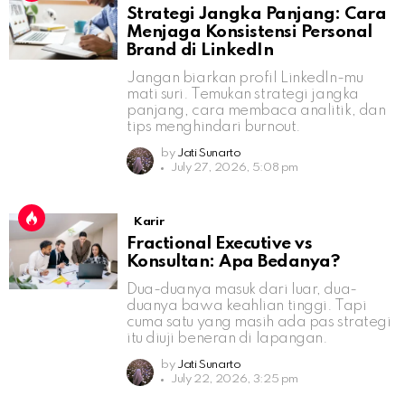
Strategi Jangka Panjang: Cara
Menjaga Konsistensi Personal
Brand di LinkedIn
Jangan biarkan profil LinkedIn-mu
mati suri. Temukan strategi jangka
panjang, cara membaca analitik, dan
tips menghindari burnout.
by
Jati Sunarto
July 27, 2026, 5:08 pm
Karir
Fractional Executive vs
Konsultan: Apa Bedanya?
Dua-duanya masuk dari luar, dua-
duanya bawa keahlian tinggi. Tapi
cuma satu yang masih ada pas strategi
itu diuji beneran di lapangan.
by
Jati Sunarto
July 22, 2026, 3:25 pm