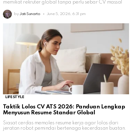
memikat rekruter global tanpa perlu sebar CV massal
by
Jati Sunarto
June 5, 2026, 6:31 pm
LIFESTYLE
Taktik Lolos CV ATS 2026: Panduan Lengkap
Menyusun Resume Standar Global
Siasat cerdas memoles resume kerja agar lolos dari
jeratan robot pemindai bertenaga kecerdasan buatan.