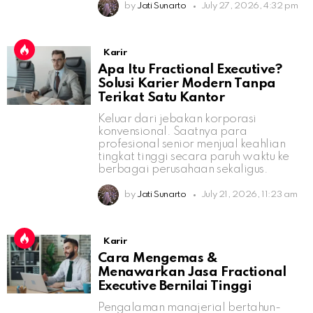
by
Jati Sunarto
July 27, 2026, 4:32 pm
Karir
Apa Itu Fractional Executive?
Solusi Karier Modern Tanpa
Terikat Satu Kantor
Keluar dari jebakan korporasi
konvensional. Saatnya para
profesional senior menjual keahlian
tingkat tinggi secara paruh waktu ke
berbagai perusahaan sekaligus.
by
Jati Sunarto
July 21, 2026, 11:23 am
Karir
Cara Mengemas &
Menawarkan Jasa Fractional
Executive Bernilai Tinggi
Pengalaman manajerial bertahun-