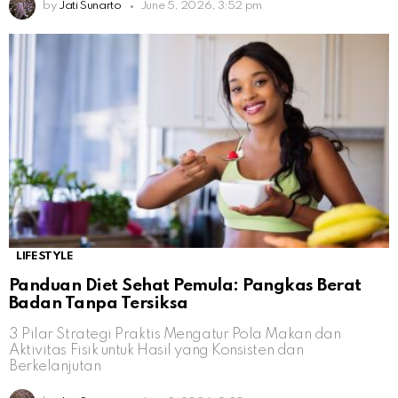
by
Jati Sunarto
June 5, 2026, 3:52 pm
LIFESTYLE
Panduan Diet Sehat Pemula: Pangkas Berat
Badan Tanpa Tersiksa
3 Pilar Strategi Praktis Mengatur Pola Makan dan
Aktivitas Fisik untuk Hasil yang Konsisten dan
Berkelanjutan