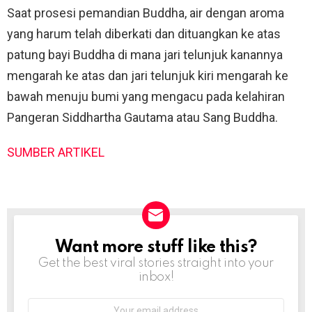
Saat prosesi pemandian Buddha, air dengan aroma
yang harum telah diberkati dan dituangkan ke atas
patung bayi Buddha di mana jari telunjuk kanannya
mengarah ke atas dan jari telunjuk kiri mengarah ke
bawah menuju bumi yang mengacu pada kelahiran
Pangeran Siddhartha Gautama atau Sang Buddha.
SUMBER ARTIKEL
Want more stuff like this?
NEWSLETTER
Get the best viral stories straight into your
inbox!
Email