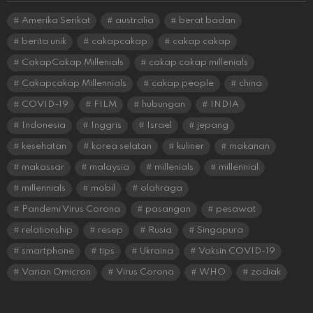
Amerika Serikat
australia
berat badan
berita unik
cakapcakap
cakap cakap
CakapCakap Millenials
cakap cakap millenials
Cakapcakap Millennials
cakap people
china
COVID-19
FILM
hubungan
INDIA
Indonesia
Inggris
Israel
jepang
kesehatan
korea selatan
kuliner
makanan
makassar
malaysia
millenials
millennial
millennials
mobil
olahraga
Pandemi Virus Corona
pasangan
pesawat
relationship
resep
Rusia
Singapura
smartphone
tips
Ukraina
Vaksin COVID-19
Varian Omicron
Virus Corona
WHO
zodiak