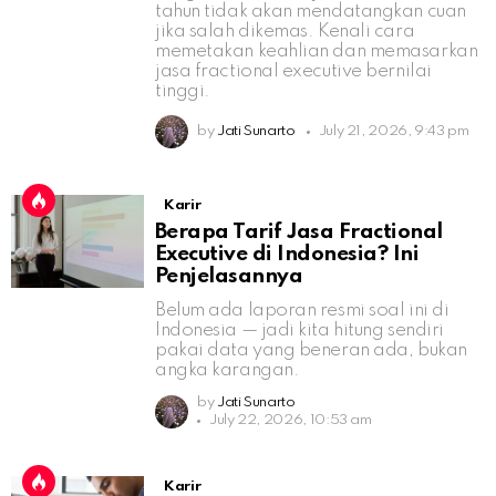
tahun tidak akan mendatangkan cuan
jika salah dikemas. Kenali cara
memetakan keahlian dan memasarkan
jasa fractional executive bernilai
tinggi.
by
Jati Sunarto
July 21, 2026, 9:43 pm
Karir
Berapa Tarif Jasa Fractional
Executive di Indonesia? Ini
Penjelasannya
Belum ada laporan resmi soal ini di
Indonesia — jadi kita hitung sendiri
pakai data yang beneran ada, bukan
angka karangan.
by
Jati Sunarto
July 22, 2026, 10:53 am
Karir