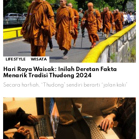
LIFESTYLE
WISATA
Hari Raya Waisak: Inilah Deretan Fakta
Menarik Tradisi Thudong 2024
Secara harfiah, “Thudong” sendiri berarti “jalan kaki”