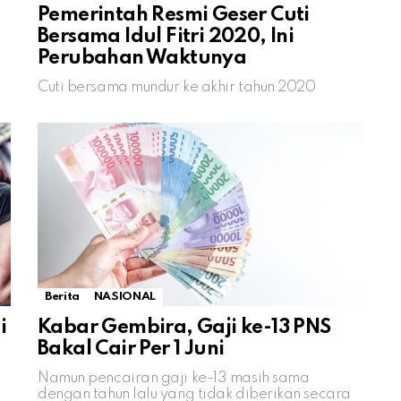
Pemerintah Resmi Geser Cuti
Bersama Idul Fitri 2020, Ini
Perubahan Waktunya
Cuti bersama mundur ke akhir tahun 2020
Berita
NASIONAL
i
Kabar Gembira, Gaji ke-13 PNS
Bakal Cair Per 1 Juni
Namun pencairan gaji ke-13 masih sama
dengan tahun lalu yang tidak diberikan secara