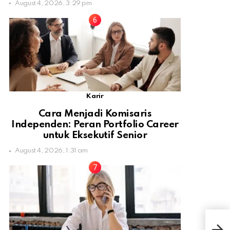
August 4, 2026, 3:29 pm
Karir
Cara Menjadi Komisaris
Independen: Peran Portfolio Career
untuk Eksekutif Senior
August 4, 2026, 1:31 am
Mal