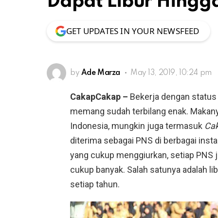
Dapat Libur Hingga
GET UPDATES IN YOUR NEWSFEED
by
Ade Marza
May 13, 2019, 10:24 pm
CakapCakap –
Bekerja dengan statu
memang sudah terbilang enak. Makanya
Indonesia, mungkin juga termasuk
Cak
diterima sebagai PNS di berbagai inst
yang cukup menggiurkan, setiap PNS 
cukup banyak. Salah satunya adalah libu
setiap tahun.