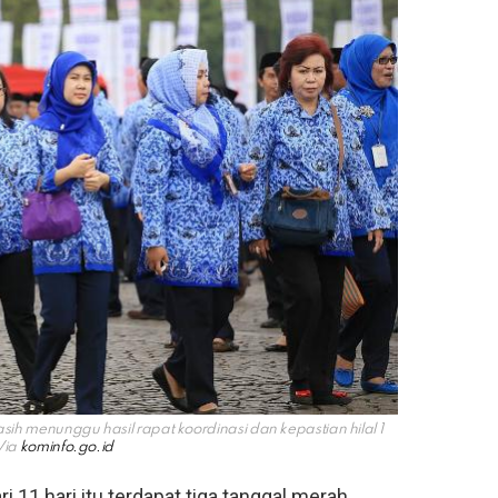
 menunggu hasil rapat koordinasi dan kepastian hilal 1
Via
kominfo.go.id
 11 hari itu terdapat tiga tanggal merah,