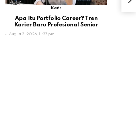
Tips
Karir
Apa Itu Portfolio Career? Tren
Karier Baru Profesional Senior
August 3, 2026, 11:37 pm