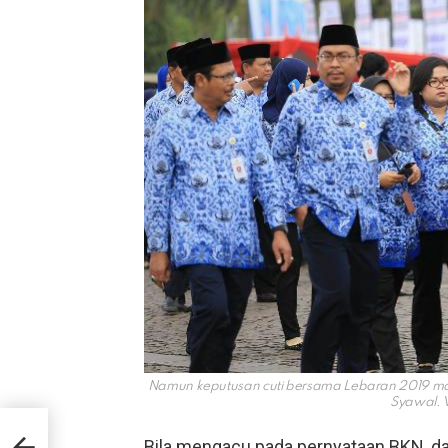
Namun keputusan cuti bersama Lebaran 2019 masih
Syawal. 
an
Bila mengacu pada pernyataan BKN, dari
n