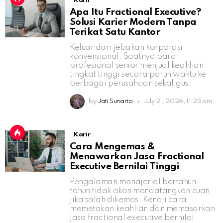
Karir
Apa Itu Fractional Executive?
Solusi Karier Modern Tanpa
Terikat Satu Kantor
Keluar dari jebakan korporasi
konvensional. Saatnya para
profesional senior menjual keahlian
tingkat tinggi secara paruh waktu ke
berbagai perusahaan sekaligus.
by
Jati Sunarto
July 21, 2026, 11:23 am
Karir
Cara Mengemas &
Menawarkan Jasa Fractional
Executive Bernilai Tinggi
Pengalaman manajerial bertahun-
tahun tidak akan mendatangkan cuan
jika salah dikemas. Kenali cara
memetakan keahlian dan memasarkan
jasa fractional executive bernilai