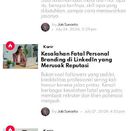
Satu halaman buat mulai dari nol: apa
itu, berapa tarifnya, skill apa yang
dibutuhkan, sampai cara menawarkan
jasanya.
by
Jati Sunarto
July 24, 2026, 5:29 pm
Karir
Kesalahan Fatal Personal
Branding di LinkedIn yang
Merusak Reputasi
Bukan soal followers yang sedikit,
kredibilitas profesional sering kali
hancur karena jalan pintas. Kenali
berbagai kesalahan fatal yang justru
membuat rekruter dan klien potensial
menjauh.
by
Jati Sunarto
July 27, 2026, 4:32 pm