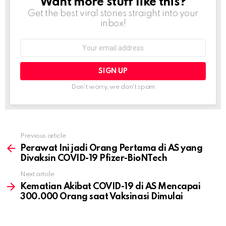
Want more stuff like this?
NEWSLETTER
Get the best viral stories straight into your
inbox!
Email
address:
Don't worry, we don't spam
Previous article
See
more
Perawat Ini jadi Orang Pertama di AS yang
Divaksin COVID-19 Pfizer-BioNTech
Next article
Kematian Akibat COVID-19 di AS Mencapai
300.000 Orang saat Vaksinasi Dimulai