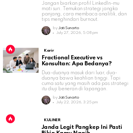
Jangan biarkan profil LinkedIn-mu
mati suri. Temukan strategi jangka
panjang, cara membaca analitik, dan
tips menghindari burnout.
by
Jati Sunarto
July 27, 2026, 5:08 pm
Karir
Fractional Executive vs
Konsultan: Apa Bedanya?
Dua-duanya masuk dari luar, dua-
duanya bawa keahlian tinggi. Tapi
cuma satu yang masih ada pas strategi
itu diuji beneran di lapangan.
by
Jati Sunarto
July 22, 2026, 3:25 pm
KULINER
Janda Legit Pangkep Ini Pasti