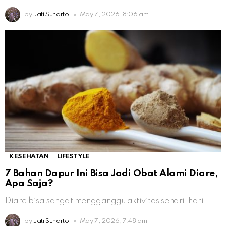
by
Jati Sunarto
May 7, 2026, 8:06 am
KESEHATAN
LIFESTYLE
7 Bahan Dapur Ini Bisa Jadi Obat Alami Diare,
Apa Saja?
Diare bisa sangat mengganggu aktivitas sehari-hari
by
Jati Sunarto
May 7, 2026, 7:48 am