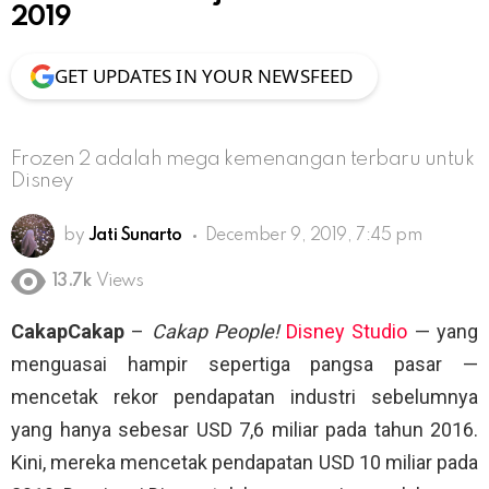
2019
GET UPDATES IN YOUR NEWSFEED
Frozen 2 adalah mega kemenangan terbaru untuk
Disney
by
Jati Sunarto
December 9, 2019, 7:45 pm
13.7k
Views
CakapCakap
–
Cakap People!
Disney Studio
— yang
menguasai hampir sepertiga pangsa pasar —
mencetak rekor pendapatan industri sebelumnya
yang hanya sebesar USD 7,6 miliar pada tahun 2016.
Kini, mereka mencetak pendapatan USD 10 miliar pada