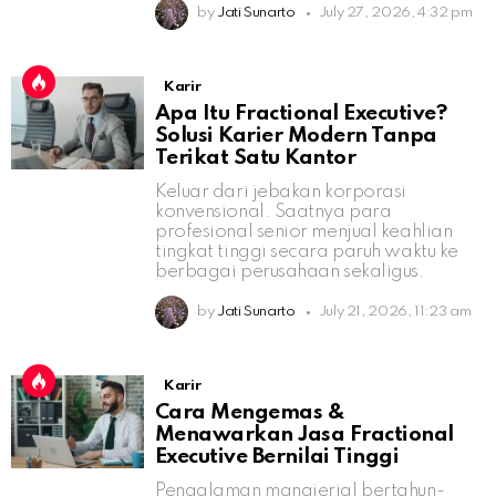
by
Jati Sunarto
July 27, 2026, 4:32 pm
Karir
Apa Itu Fractional Executive?
Solusi Karier Modern Tanpa
Terikat Satu Kantor
Keluar dari jebakan korporasi
konvensional. Saatnya para
profesional senior menjual keahlian
tingkat tinggi secara paruh waktu ke
berbagai perusahaan sekaligus.
by
Jati Sunarto
July 21, 2026, 11:23 am
Karir
Cara Mengemas &
Menawarkan Jasa Fractional
Executive Bernilai Tinggi
Pengalaman manajerial bertahun-