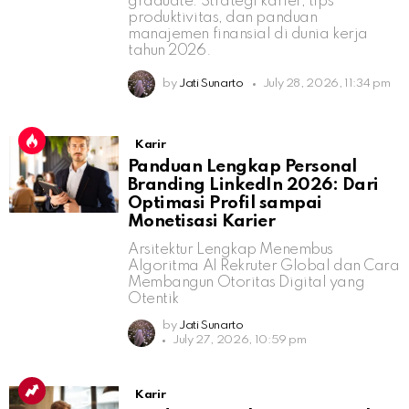
graduate: Strategi karier, tips
produktivitas, dan panduan
manajemen finansial di dunia kerja
tahun 2026.
by
Jati Sunarto
July 28, 2026, 11:34 pm
Karir
Panduan Lengkap Personal
Branding LinkedIn 2026: Dari
Optimasi Profil sampai
Monetisasi Karier
Arsitektur Lengkap Menembus
Algoritma AI Rekruter Global dan Cara
Membangun Otoritas Digital yang
Otentik
by
Jati Sunarto
July 27, 2026, 10:59 pm
Karir