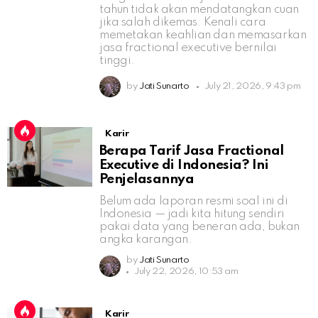
tahun tidak akan mendatangkan cuan
jika salah dikemas. Kenali cara
memetakan keahlian dan memasarkan
jasa fractional executive bernilai
tinggi.
by
Jati Sunarto
July 21, 2026, 9:43 pm
Karir
Berapa Tarif Jasa Fractional
Executive di Indonesia? Ini
Penjelasannya
Belum ada laporan resmi soal ini di
Indonesia — jadi kita hitung sendiri
pakai data yang beneran ada, bukan
angka karangan.
by
Jati Sunarto
July 22, 2026, 10:53 am
Karir