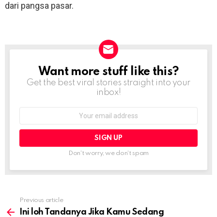
dari pangsa pasar.
Want more stuff like this?
NEWSLETTER
Get the best viral stories straight into your
inbox!
Email
address:
Don't worry, we don't spam
Previous article
See
more
Ini loh Tandanya Jika Kamu Sedang