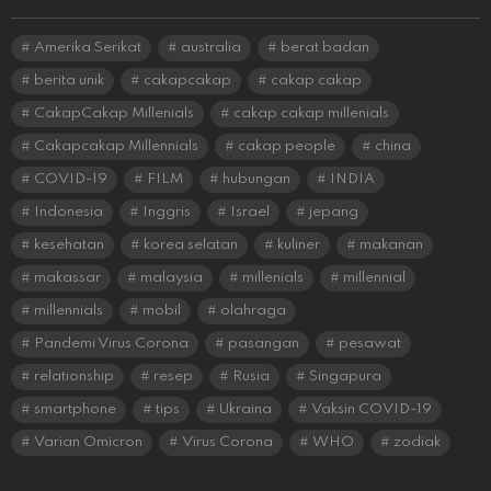
Amerika Serikat
australia
berat badan
berita unik
cakapcakap
cakap cakap
CakapCakap Millenials
cakap cakap millenials
Cakapcakap Millennials
cakap people
china
COVID-19
FILM
hubungan
INDIA
Indonesia
Inggris
Israel
jepang
kesehatan
korea selatan
kuliner
makanan
makassar
malaysia
millenials
millennial
millennials
mobil
olahraga
Pandemi Virus Corona
pasangan
pesawat
relationship
resep
Rusia
Singapura
smartphone
tips
Ukraina
Vaksin COVID-19
Varian Omicron
Virus Corona
WHO
zodiak