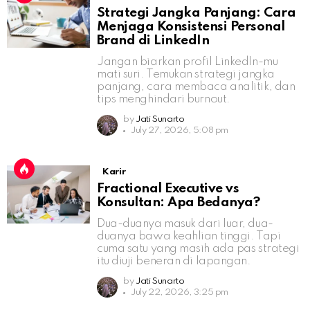
Strategi Jangka Panjang: Cara
Menjaga Konsistensi Personal
Brand di LinkedIn
Jangan biarkan profil LinkedIn-mu
mati suri. Temukan strategi jangka
panjang, cara membaca analitik, dan
tips menghindari burnout.
by
Jati Sunarto
July 27, 2026, 5:08 pm
Karir
Fractional Executive vs
Konsultan: Apa Bedanya?
Dua-duanya masuk dari luar, dua-
duanya bawa keahlian tinggi. Tapi
cuma satu yang masih ada pas strategi
itu diuji beneran di lapangan.
by
Jati Sunarto
July 22, 2026, 3:25 pm