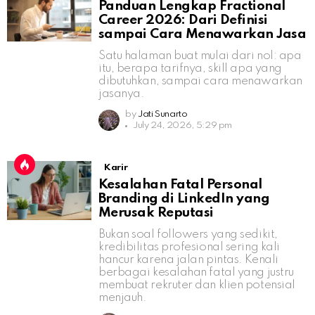
Panduan Lengkap Fractional
Career 2026: Dari Definisi
sampai Cara Menawarkan Jasa
Satu halaman buat mulai dari nol: apa
itu, berapa tarifnya, skill apa yang
dibutuhkan, sampai cara menawarkan
jasanya.
by
Jati Sunarto
July 24, 2026, 5:29 pm
Karir
Kesalahan Fatal Personal
Branding di LinkedIn yang
Merusak Reputasi
Bukan soal followers yang sedikit,
kredibilitas profesional sering kali
hancur karena jalan pintas. Kenali
berbagai kesalahan fatal yang justru
membuat rekruter dan klien potensial
menjauh.