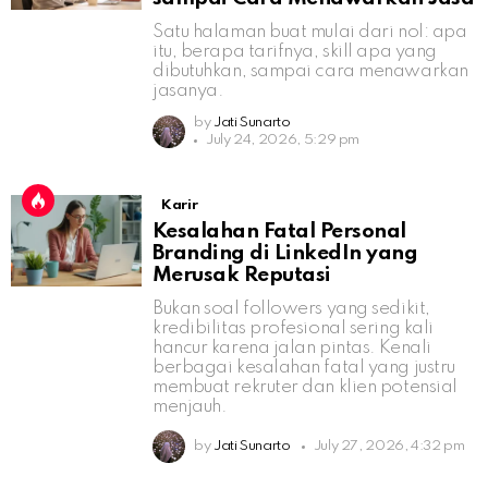
Satu halaman buat mulai dari nol: apa
itu, berapa tarifnya, skill apa yang
dibutuhkan, sampai cara menawarkan
jasanya.
by
Jati Sunarto
July 24, 2026, 5:29 pm
Karir
Kesalahan Fatal Personal
Branding di LinkedIn yang
Merusak Reputasi
Bukan soal followers yang sedikit,
kredibilitas profesional sering kali
hancur karena jalan pintas. Kenali
berbagai kesalahan fatal yang justru
membuat rekruter dan klien potensial
menjauh.
by
Jati Sunarto
July 27, 2026, 4:32 pm