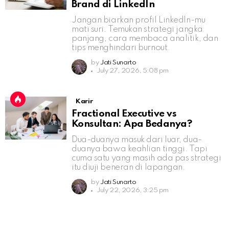
Brand di LinkedIn
Jangan biarkan profil LinkedIn-mu
mati suri. Temukan strategi jangka
panjang, cara membaca analitik, dan
tips menghindari burnout.
by
Jati Sunarto
July 27, 2026, 5:08 pm
Karir
Fractional Executive vs
Konsultan: Apa Bedanya?
Dua-duanya masuk dari luar, dua-
duanya bawa keahlian tinggi. Tapi
cuma satu yang masih ada pas strategi
itu diuji beneran di lapangan.
by
Jati Sunarto
July 22, 2026, 3:25 pm