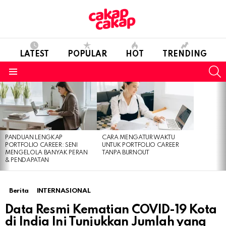
LATEST
POPULAR
HOT
TRENDING
S
Menu
LATEST
STORIES
PANDUAN LENGKAP
CARA MENGATUR WAKTU
PORTFOLIO CAREER: SENI
UNTUK PORTFOLIO CAREER
MENGELOLA BANYAK PERAN
TANPA BURNOUT
& PENDAPATAN
Berita
INTERNASIONAL
Data Resmi Kematian COVID-19 Kota
di India Ini Tunjukkan Jumlah yang