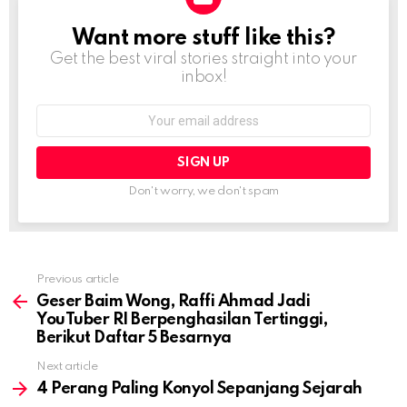
Want more stuff like this?
NEWSLETTER
Get the best viral stories straight into your
inbox!
Email
address:
Don't worry, we don't spam
Previous article
See
more
Geser Baim Wong, Raffi Ahmad Jadi
YouTuber RI Berpenghasilan Tertinggi,
Berikut Daftar 5 Besarnya
Next article
4 Perang Paling Konyol Sepanjang Sejarah