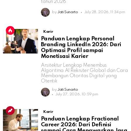
tahun 2026.
by
Jati Sunarto
July 28, 2026, 11:34 pm
Karir
Panduan Lengkap Personal
Branding LinkedIn 2026: Dari
Optimasi Profil sampai
Monetisasi Karier
Arsitektur Lengkap Menembus
Algoritma AI Rekruter Global dan Cara
Membangun Otoritas Digital yang
Otentik
by
Jati Sunarto
July 27, 2026, 10:59 pm
Karir
Panduan Lengkap Fractional
Career 2026: Dari Definisi
sampai Cara Menawarkan Jasa