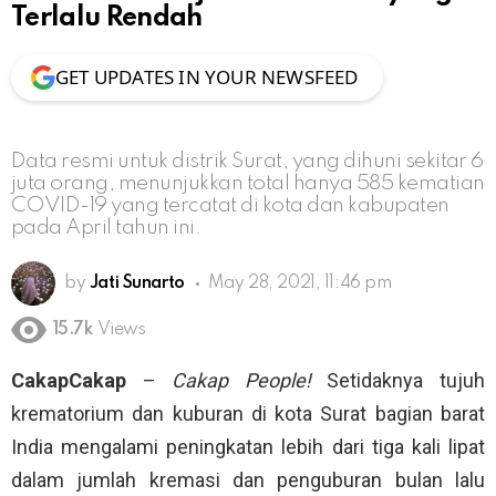
Terlalu Rendah
GET UPDATES IN YOUR NEWSFEED
Data resmi untuk distrik Surat, yang dihuni sekitar 6
juta orang, menunjukkan total hanya 585 kematian
COVID-19 yang tercatat di kota dan kabupaten
pada April tahun ini.
by
Jati Sunarto
May 28, 2021, 11:46 pm
15.7k
Views
CakapCakap
–
Cakap People!
Setidaknya tujuh
krematorium dan kuburan di kota Surat bagian barat
India mengalami peningkatan lebih dari tiga kali lipat
dalam jumlah kremasi dan penguburan bulan lalu