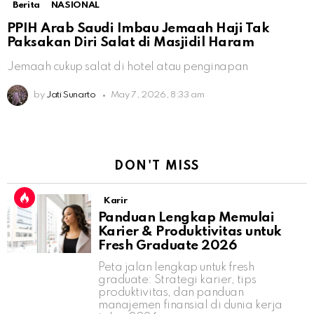
Berita
NASIONAL
PPIH Arab Saudi Imbau Jemaah Haji Tak
Paksakan Diri Salat di Masjidil Haram
Jemaah cukup salat di hotel atau penginapan
by
Jati Sunarto
May 7, 2026, 8:33 am
DON'T MISS
Karir
Panduan Lengkap Memulai
Karier & Produktivitas untuk
Fresh Graduate 2026
Peta jalan lengkap untuk fresh
graduate: Strategi karier, tips
produktivitas, dan panduan
manajemen finansial di dunia kerja