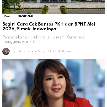
Berita
NASIONAL
Begini Cara Cek Bansos PKH dan BPNT Mei
2026, Simak Jadwalnya!
Pengecekan dilakukan di situs resmi Kemensos
menggunakan NIK
by
Jati Sunarto
May 8, 2026, 3:00 pm