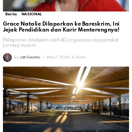
Berita
NASIONAL
Grace Natalie Dilaporkan ke Bareskrim, Ini
Jejak Pendidikan dan Karir Menterengnya!
Pelaporan dilakukan oleh 40 organisasi masyarakat
(ormas) muslim
by
Jati Sunarto
May 7, 2026, 4:14 pm