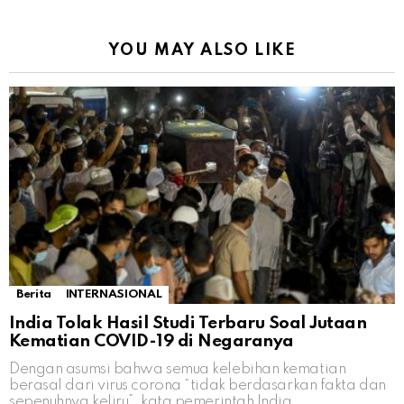
YOU MAY ALSO LIKE
Berita
INTERNASIONAL
India Tolak Hasil Studi Terbaru Soal Jutaan
Kematian COVID-19 di Negaranya
Dengan asumsi bahwa semua kelebihan kematian
berasal dari virus corona “tidak berdasarkan fakta dan
sepenuhnya keliru”, kata pemerintah India.