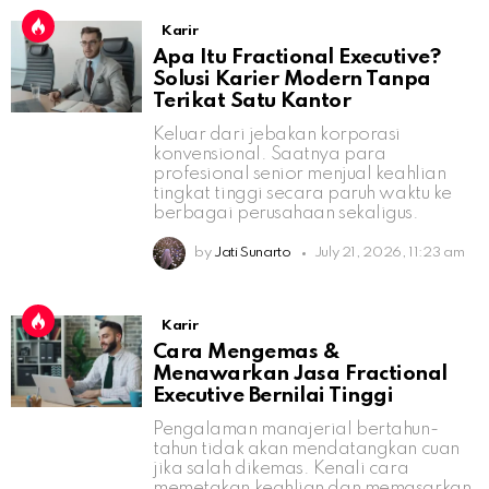
Karir
Apa Itu Fractional Executive?
Solusi Karier Modern Tanpa
Terikat Satu Kantor
Keluar dari jebakan korporasi
konvensional. Saatnya para
profesional senior menjual keahlian
tingkat tinggi secara paruh waktu ke
berbagai perusahaan sekaligus.
by
Jati Sunarto
July 21, 2026, 11:23 am
Karir
Cara Mengemas &
Menawarkan Jasa Fractional
Executive Bernilai Tinggi
Pengalaman manajerial bertahun-
tahun tidak akan mendatangkan cuan
jika salah dikemas. Kenali cara
memetakan keahlian dan memasarkan