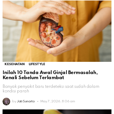
KESEHATAN
LIFESTYLE
Inilah 10 Tanda Awal Ginjal Bermasalah,
Kenali Sebelum Terlambat
Banyak penyakit baru terdeteksi saat sudah dalam
kondisi parah
by
Jati Sunarto
May 7, 2026, 8:06 am