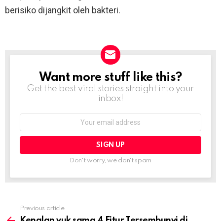
berisiko dijangkit oleh bakteri.
Want more stuff like this?
NEWSLETTER
Get the best viral stories straight into your
inbox!
Email
address:
Don't worry, we don't spam
Previous article
See
more
Kenalan yuk sama 4 Fitur Tersembunyi di