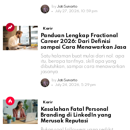
by
Jati Sunarto
July 27, 2026, 10:59 pm
Karir
Panduan Lengkap Fractional
Career 2026: Dari Definisi
sampai Cara Menawarkan Jasa
Satu halaman buat mulai dari nol: apa
itu, berapa tarifnya, skill apa yang
dibutuhkan, sampai cara menawarkan
jasanya.
by
Jati Sunarto
July 24, 2026, 5:29 pm
Karir
Kesalahan Fatal Personal
Branding di LinkedIn yang
Merusak Reputasi
Bukan soal followers yang sedikit,