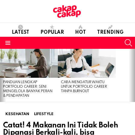
LATEST
POPULAR
HOT
TRENDING
S
Menu
LATEST
STORIES
PANDUAN LENGKAP
CARA MENGATUR WAKTU
PORTFOLIO CAREER: SENI
UNTUK PORTFOLIO CAREER
MENGELOLA BANYAK PERAN
TANPA BURNOUT
& PENDAPATAN
KESEHATAN
LIFESTYLE
Catat! 4 Makanan Ini Tidak Boleh
Dipanasi Berkali-kali, bisa