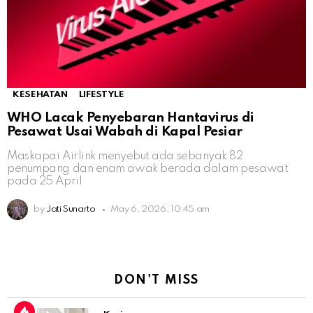
KESEHATAN
LIFESTYLE
WHO Lacak Penyebaran Hantavirus di
Pesawat Usai Wabah di Kapal Pesiar
Maskapai Airlink menyebut ada sebanyak 82
penumpang dan enam awak berada dalam pesawat
pada 25 April
by
Jati Sunarto
May 6, 2026, 10:45 am
DON'T MISS