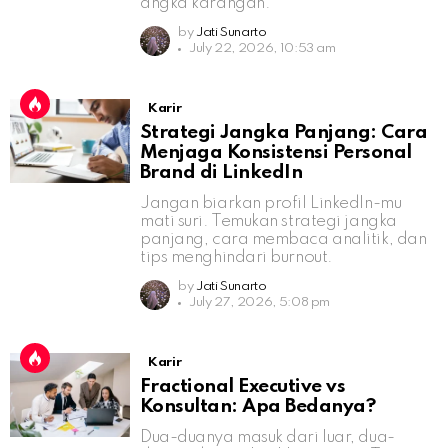
angka karangan.
by
Jati Sunarto
July 22, 2026, 10:53 am
Karir
Strategi Jangka Panjang: Cara
Menjaga Konsistensi Personal
Brand di LinkedIn
Jangan biarkan profil LinkedIn-mu
mati suri. Temukan strategi jangka
panjang, cara membaca analitik, dan
tips menghindari burnout.
by
Jati Sunarto
July 27, 2026, 5:08 pm
Karir
Fractional Executive vs
Konsultan: Apa Bedanya?
Dua-duanya masuk dari luar, dua-