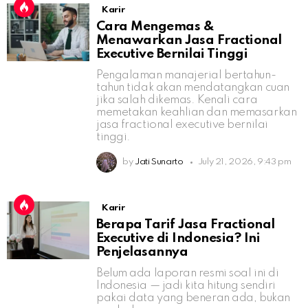
Karir
Cara Mengemas &
Menawarkan Jasa Fractional
Executive Bernilai Tinggi
Pengalaman manajerial bertahun-
tahun tidak akan mendatangkan cuan
jika salah dikemas. Kenali cara
memetakan keahlian dan memasarkan
jasa fractional executive bernilai
tinggi.
by
Jati Sunarto
July 21, 2026, 9:43 pm
Karir
Berapa Tarif Jasa Fractional
Executive di Indonesia? Ini
Penjelasannya
Belum ada laporan resmi soal ini di
Indonesia — jadi kita hitung sendiri
pakai data yang beneran ada, bukan