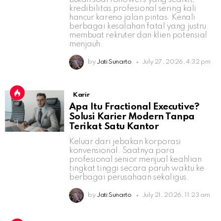
kredibilitas profesional sering kali
hancur karena jalan pintas. Kenali
berbagai kesalahan fatal yang justru
membuat rekruter dan klien potensial
menjauh.
by
Jati Sunarto
July 27, 2026, 4:32 pm
Karir
Apa Itu Fractional Executive?
Solusi Karier Modern Tanpa
Terikat Satu Kantor
Keluar dari jebakan korporasi
konvensional. Saatnya para
profesional senior menjual keahlian
tingkat tinggi secara paruh waktu ke
berbagai perusahaan sekaligus.
by
Jati Sunarto
July 21, 2026, 11:23 am