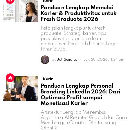
Karir
Panduan Lengkap Memulai
Karier & Produktivitas untuk
Fresh Graduate 2026
Peta jalan lengkap untuk fresh
graduate: Strategi karier, tips
produktivitas, dan panduan
manajemen finansial di dunia kerja
tahun 2026.
by
Jati Sunarto
July 28, 2026, 11:34 pm
Karir
Panduan Lengkap Personal
Branding LinkedIn 2026: Dari
Optimasi Profil sampai
Monetisasi Karier
Arsitektur Lengkap Menembus
Algoritma AI Rekruter Global dan Cara
Membangun Otoritas Digital yang
Otentik