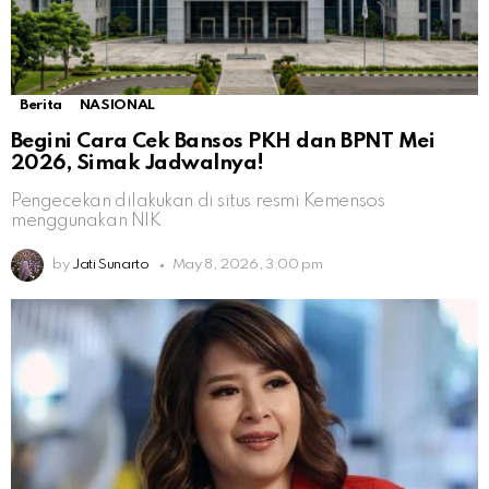
Berita
NASIONAL
Begini Cara Cek Bansos PKH dan BPNT Mei
2026, Simak Jadwalnya!
Pengecekan dilakukan di situs resmi Kemensos
menggunakan NIK
by
Jati Sunarto
May 8, 2026, 3:00 pm