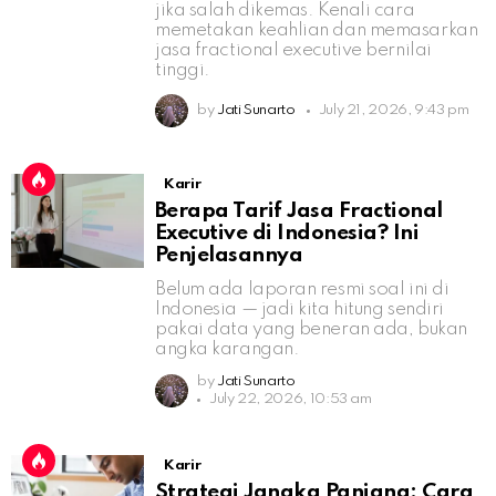
jika salah dikemas. Kenali cara
memetakan keahlian dan memasarkan
jasa fractional executive bernilai
tinggi.
by
Jati Sunarto
July 21, 2026, 9:43 pm
Karir
Berapa Tarif Jasa Fractional
Executive di Indonesia? Ini
Penjelasannya
Belum ada laporan resmi soal ini di
Indonesia — jadi kita hitung sendiri
pakai data yang beneran ada, bukan
angka karangan.
by
Jati Sunarto
July 22, 2026, 10:53 am
Karir
Strategi Jangka Panjang: Cara