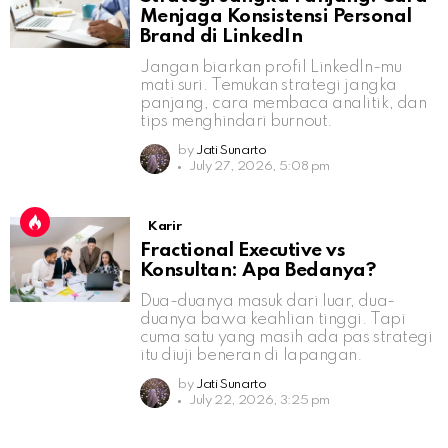
Menjaga Konsistensi Personal
Brand di LinkedIn
Jangan biarkan profil LinkedIn-mu
mati suri. Temukan strategi jangka
panjang, cara membaca analitik, dan
tips menghindari burnout.
by
Jati Sunarto
July 27, 2026, 5:08 pm
Karir
Fractional Executive vs
Konsultan: Apa Bedanya?
Dua-duanya masuk dari luar, dua-
duanya bawa keahlian tinggi. Tapi
cuma satu yang masih ada pas strategi
itu diuji beneran di lapangan.
by
Jati Sunarto
July 22, 2026, 3:25 pm