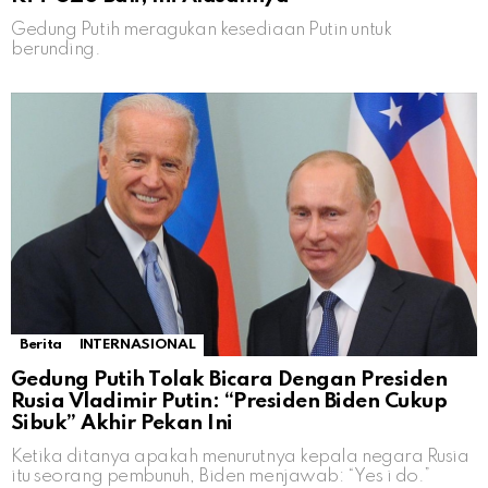
Gedung Putih meragukan kesediaan Putin untuk
berunding.
Berita
INTERNASIONAL
Gedung Putih Tolak Bicara Dengan Presiden
Rusia Vladimir Putin: “Presiden Biden Cukup
Sibuk” Akhir Pekan Ini
Ketika ditanya apakah menurutnya kepala negara Rusia
itu seorang pembunuh, Biden menjawab: “Yes i do.”