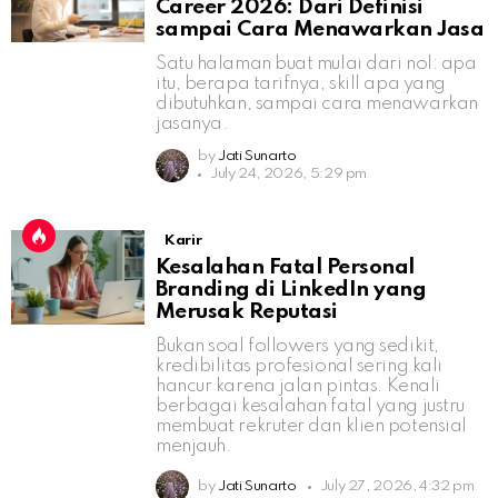
Career 2026: Dari Definisi
sampai Cara Menawarkan Jasa
Satu halaman buat mulai dari nol: apa
itu, berapa tarifnya, skill apa yang
dibutuhkan, sampai cara menawarkan
jasanya.
by
Jati Sunarto
July 24, 2026, 5:29 pm
Karir
Kesalahan Fatal Personal
Branding di LinkedIn yang
Merusak Reputasi
Bukan soal followers yang sedikit,
kredibilitas profesional sering kali
hancur karena jalan pintas. Kenali
berbagai kesalahan fatal yang justru
membuat rekruter dan klien potensial
menjauh.
by
Jati Sunarto
July 27, 2026, 4:32 pm