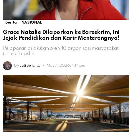
Berita
NASIONAL
Grace Natalie Dilaporkan ke Bareskrim, Ini
Jejak Pendidikan dan Karir Menterengnya!
Pelaporan dilakukan oleh 40 organisasi masyarakat
(ormas) muslim
by
Jati Sunarto
May 7, 2026, 4:14 pm