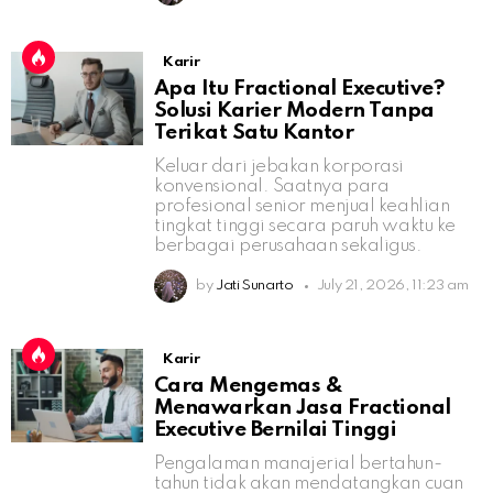
Karir
Apa Itu Fractional Executive?
Solusi Karier Modern Tanpa
Terikat Satu Kantor
Keluar dari jebakan korporasi
konvensional. Saatnya para
profesional senior menjual keahlian
tingkat tinggi secara paruh waktu ke
berbagai perusahaan sekaligus.
by
Jati Sunarto
July 21, 2026, 11:23 am
Karir
Cara Mengemas &
Menawarkan Jasa Fractional
Executive Bernilai Tinggi
Pengalaman manajerial bertahun-
tahun tidak akan mendatangkan cuan