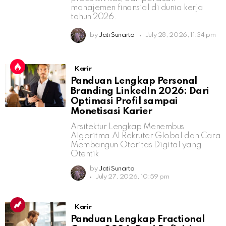
manajemen finansial di dunia kerja
tahun 2026.
by
Jati Sunarto
July 28, 2026, 11:34 pm
Karir
Panduan Lengkap Personal
Branding LinkedIn 2026: Dari
Optimasi Profil sampai
Monetisasi Karier
Arsitektur Lengkap Menembus
Algoritma AI Rekruter Global dan Cara
Membangun Otoritas Digital yang
Otentik
by
Jati Sunarto
July 27, 2026, 10:59 pm
Karir
Panduan Lengkap Fractional