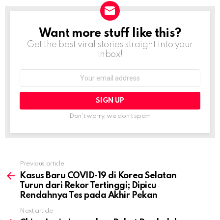
Want more stuff like this?
NEWSLETTER
Get the best viral stories straight into your
inbox!
Email
address:
Don't worry, we don't spam
Previous article
See
more
Kasus Baru COVID-19 di Korea Selatan
Turun dari Rekor Tertinggi; Dipicu
Rendahnya Tes pada Akhir Pekan
Next article