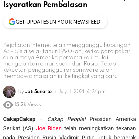
Isyaratkan Pembalasan
GET UPDATES IN YOUR NEWSFEED
Kejahatan internet telah mengganggu hubungan
AS-Rusia sejak tahun 1990-an, ketika para pakar
dunia maya Amerika pertama kali mulai
mengeluhkan email spam dari Rusia. Tetapi
kekuatan pengganggu ransomware telah
membawa masalah ini ke tingkat yang baru.
by
Jati Sunarto
July 11, 2021, 4:27 pm
15.2k
Views
CakapCakap
–
Cakap People!
Presiden Amerika
Serikat (AS)
Joe Biden
telah meningkatkan tekanan
pada Presiden Rusia Vladimir Putin untuk bergerak