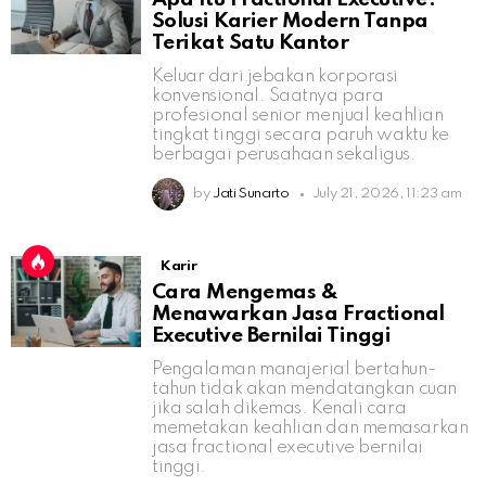
Solusi Karier Modern Tanpa
Terikat Satu Kantor
Keluar dari jebakan korporasi
konvensional. Saatnya para
profesional senior menjual keahlian
tingkat tinggi secara paruh waktu ke
berbagai perusahaan sekaligus.
by
Jati Sunarto
July 21, 2026, 11:23 am
Karir
Cara Mengemas &
Menawarkan Jasa Fractional
Executive Bernilai Tinggi
Pengalaman manajerial bertahun-
tahun tidak akan mendatangkan cuan
jika salah dikemas. Kenali cara
memetakan keahlian dan memasarkan
jasa fractional executive bernilai
tinggi.