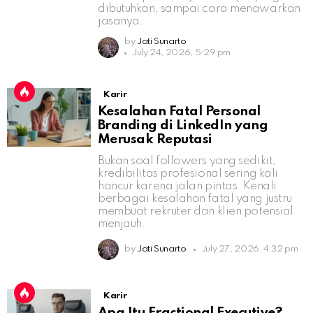
dibutuhkan, sampai cara menawarkan
jasanya.
by
Jati Sunarto
July 24, 2026, 5:29 pm
Karir
Kesalahan Fatal Personal
Branding di LinkedIn yang
Merusak Reputasi
Bukan soal followers yang sedikit,
kredibilitas profesional sering kali
hancur karena jalan pintas. Kenali
berbagai kesalahan fatal yang justru
membuat rekruter dan klien potensial
menjauh.
by
Jati Sunarto
July 27, 2026, 4:32 pm
Karir
Apa Itu Fractional Executive?