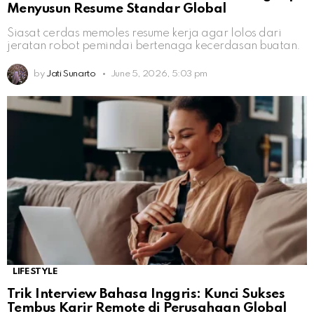
Menyusun Resume Standar Global
Siasat cerdas memoles resume kerja agar lolos dari
jeratan robot pemindai bertenaga kecerdasan buatan.
by
Jati Sunarto
June 5, 2026, 5:03 pm
LIFESTYLE
Trik Interview Bahasa Inggris: Kunci Sukses
Tembus Karir Remote di Perusahaan Global