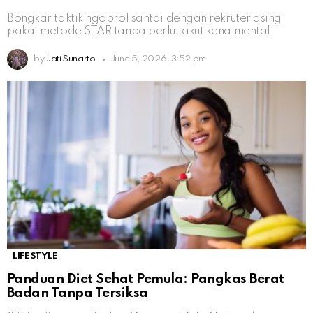
Bongkar taktik ngobrol santai dengan rekruter asing
pakai metode STAR tanpa perlu takut kena mental.
by
Jati Sunarto
June 5, 2026, 3:52 pm
LIFESTYLE
Panduan Diet Sehat Pemula: Pangkas Berat
Badan Tanpa Tersiksa