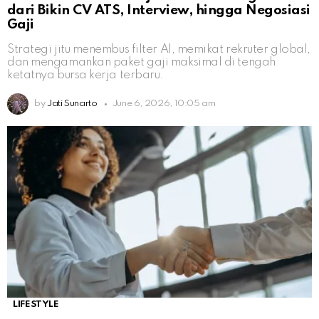
dari Bikin CV ATS, Interview, hingga Negosiasi
Gaji
Strategi jitu menembus filter AI, memikat rekruter global,
dan mengamankan paket gaji maksimal di tengah
ketatnya bursa kerja terbaru.
by
Jati Sunarto
June 6, 2026, 10:05 am
LIFESTYLE