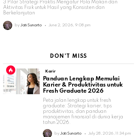
3 Pilar Strategi Praktis Mengatur Pola Makan dan
Aktivitas Fisik untuk Hasil yang Konsisten dan
Berkelanjutan
by
Jati Sunarto
June 2, 2026, 9:08 pm
DON'T MISS
Karir
Panduan Lengkap Memulai
Karier & Produktivitas untuk
Fresh Graduate 2026
Peta jalan lengkap untuk fresh
graduate: Strategi karier, tips
produktivitas, dan panduan
manajemen finansial di dunia kerja
tahun 2026.
by
Jati Sunarto
July 28, 2026, 11:34 pm