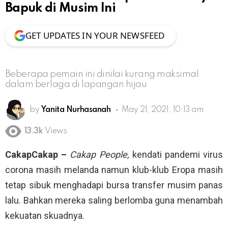
Bapuk di Musim Ini
GET UPDATES IN YOUR NEWSFEED
Beberapa pemain ini dinilai kurang maksimal
dalam berlaga di lapangan hijau
by
Yanita Nurhasanah
May 21, 2021, 10:13 am
13.3k
Views
CakapCakap –
Cakap People,
kendati pandemi virus
corona masih melanda namun klub-klub Eropa masih
tetap sibuk menghadapi bursa transfer musim panas
lalu. Bahkan mereka saling berlomba guna menambah
kekuatan skuadnya.