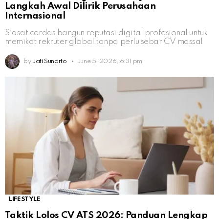
Langkah Awal Dilirik Perusahaan
Internasional
Siasat cerdas bangun reputasi digital profesional untuk
memikat rekruter global tanpa perlu sebar CV massal
by
Jati Sunarto
June 5, 2026, 6:31 pm
LIFESTYLE
Taktik Lolos CV ATS 2026: Panduan Lengkap