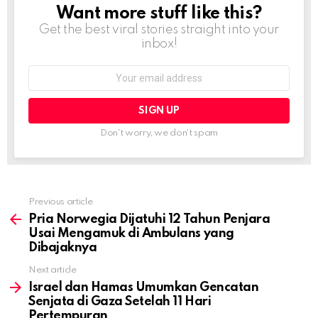
Want more stuff like this?
NEWSLETTER
Get the best viral stories straight into your
inbox!
Email
address:
Don't worry, we don't spam
Previous article
See
more
Pria Norwegia Dijatuhi 12 Tahun Penjara
Usai Mengamuk di Ambulans yang
Dibajaknya
Next article
Israel dan Hamas Umumkan Gencatan
Senjata di Gaza Setelah 11 Hari
Pertempuran