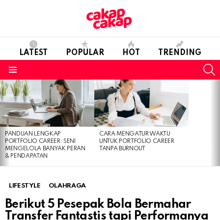
LATEST
POPULAR
HOT
TRENDING
S
Menu
LATEST
STORIES
PANDUAN LENGKAP
CARA MENGATUR WAKTU
PORTFOLIO CAREER: SENI
UNTUK PORTFOLIO CAREER
MENGELOLA BANYAK PERAN
TANPA BURNOUT
& PENDAPATAN
LIFESTYLE
OLAHRAGA
Berikut 5 Pesepak Bola Bermahar
Transfer Fantastis tapi Performanya