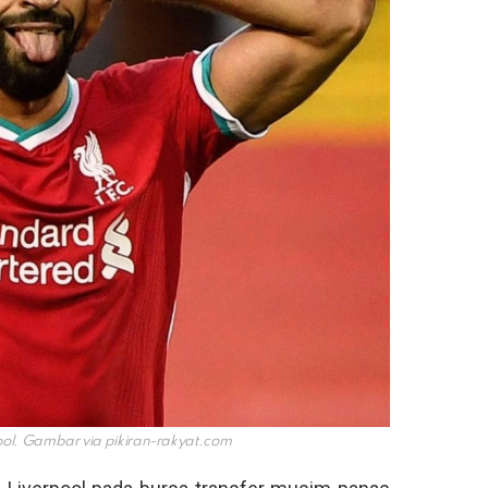
ool. Gambar via
pikiran-rakyat.com