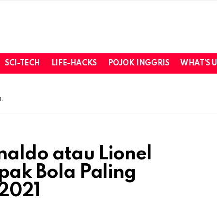
SCI-TECH
LIFE-HACKS
POJOK INGGRIS
WHAT’S 
.
naldo atau Lionel
epak Bola Paling
 2021