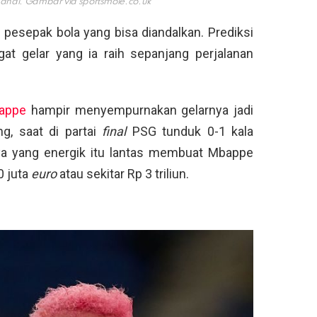
mahal. Gambar via
sportsmole.co.uk
 pesepak bola yang bisa diandalkan. Prediksi
at gelar yang ia raih sepanjang perjalanan
appe
hampir menyempurnakan gelarnya jadi
g, saat di partai
final
PSG tunduk 0-1 kala
a yang energik itu lantas membuat Mbappe
0 juta
euro
atau sekitar Rp 3 triliun.