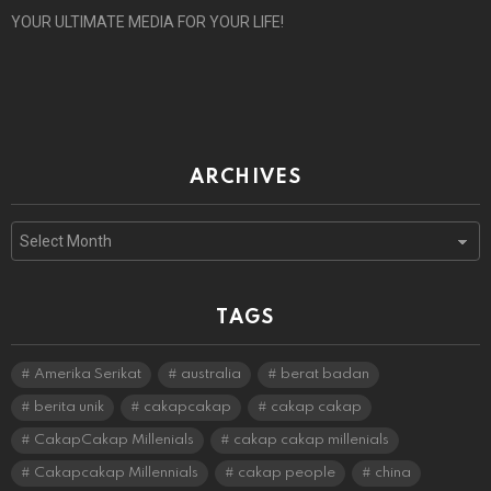
YOUR ULTIMATE MEDIA FOR YOUR LIFE!
ARCHIVES
Archives
TAGS
Amerika Serikat
australia
berat badan
berita unik
cakapcakap
cakap cakap
CakapCakap Millenials
cakap cakap millenials
Cakapcakap Millennials
cakap people
china