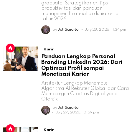
graduate: Strategi karier, tips
produktivitas, dan panduan
manajemen finansial di dunia kerja
tahun 2026.
by
Jati Sunarto
July 28, 2026, 11:34 pm
Karir
Panduan Lengkap Personal
Branding LinkedIn 2026: Dari
Optimasi Profil sampai
Monetisasi Karier
Arsitektur Lengkap Menembus
Algoritma AI Rekruter Global dan Cara
Membangun Otoritas Digital yang
Otentik
by
Jati Sunarto
July 27, 2026, 10:59 pm
Karir