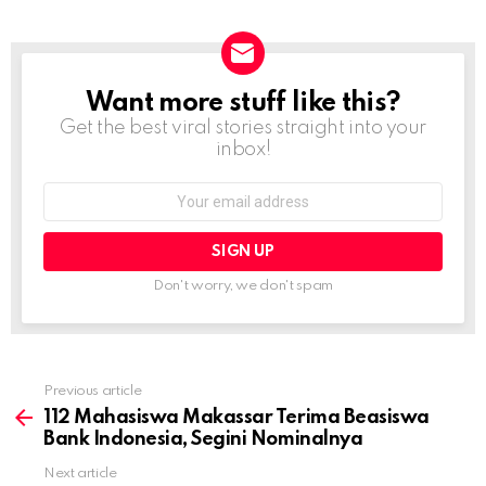
Want more stuff like this?
NEWSLETTER
Get the best viral stories straight into your
inbox!
Email
address:
Don't worry, we don't spam
Previous article
See
more
112 Mahasiswa Makassar Terima Beasiswa
Bank Indonesia, Segini Nominalnya
Next article