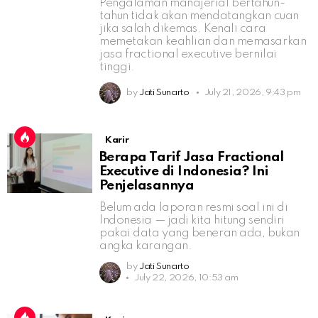
Pengalaman manajerial bertahun-
tahun tidak akan mendatangkan cuan
jika salah dikemas. Kenali cara
memetakan keahlian dan memasarkan
jasa fractional executive bernilai
tinggi.
by
Jati Sunarto
July 21, 2026, 9:43 pm
Karir
Berapa Tarif Jasa Fractional
Executive di Indonesia? Ini
Penjelasannya
Belum ada laporan resmi soal ini di
Indonesia — jadi kita hitung sendiri
pakai data yang beneran ada, bukan
angka karangan.
by
Jati Sunarto
July 22, 2026, 10:53 am