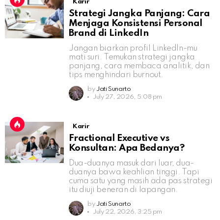
Karir
Strategi Jangka Panjang: Cara
Menjaga Konsistensi Personal
Brand di LinkedIn
Jangan biarkan profil LinkedIn-mu
mati suri. Temukan strategi jangka
panjang, cara membaca analitik, dan
tips menghindari burnout.
by
Jati Sunarto
July 27, 2026, 5:08 pm
Karir
Fractional Executive vs
Konsultan: Apa Bedanya?
Dua-duanya masuk dari luar, dua-
duanya bawa keahlian tinggi. Tapi
cuma satu yang masih ada pas strategi
itu diuji beneran di lapangan.
by
Jati Sunarto
July 22, 2026, 3:25 pm