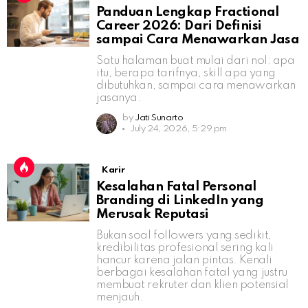
Panduan Lengkap Fractional
Career 2026: Dari Definisi
sampai Cara Menawarkan Jasa
Satu halaman buat mulai dari nol: apa
itu, berapa tarifnya, skill apa yang
dibutuhkan, sampai cara menawarkan
jasanya.
by
Jati Sunarto
July 24, 2026, 5:29 pm
Karir
Kesalahan Fatal Personal
Branding di LinkedIn yang
Merusak Reputasi
Bukan soal followers yang sedikit,
kredibilitas profesional sering kali
hancur karena jalan pintas. Kenali
berbagai kesalahan fatal yang justru
membuat rekruter dan klien potensial
menjauh.