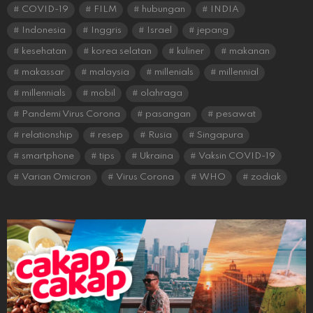
COVID-19
FILM
hubungan
INDIA
Indonesia
Inggris
Israel
jepang
kesehatan
korea selatan
kuliner
makanan
makassar
malaysia
millenials
millennial
millennials
mobil
olahraga
Pandemi Virus Corona
pasangan
pesawat
relationship
resep
Rusia
Singapura
smartphone
tips
Ukraina
Vaksin COVID-19
Varian Omicron
Virus Corona
WHO
zodiak