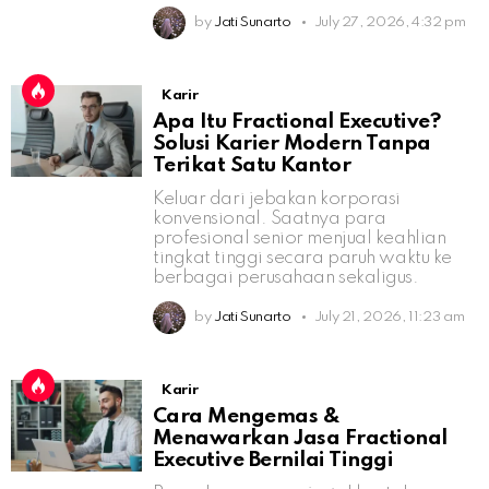
by
Jati Sunarto
July 27, 2026, 4:32 pm
Karir
Apa Itu Fractional Executive?
Solusi Karier Modern Tanpa
Terikat Satu Kantor
Keluar dari jebakan korporasi
konvensional. Saatnya para
profesional senior menjual keahlian
tingkat tinggi secara paruh waktu ke
berbagai perusahaan sekaligus.
by
Jati Sunarto
July 21, 2026, 11:23 am
Karir
Cara Mengemas &
Menawarkan Jasa Fractional
Executive Bernilai Tinggi