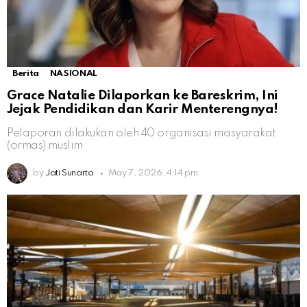
Berita
NASIONAL
Grace Natalie Dilaporkan ke Bareskrim, Ini
Jejak Pendidikan dan Karir Menterengnya!
Pelaporan dilakukan oleh 40 organisasi masyarakat
(ormas) muslim
by
Jati Sunarto
May 7, 2026, 4:14 pm