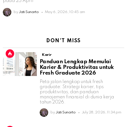
pada 25 April
by
Jati Sunarto
May 6, 2026, 10:45 am
DON'T MISS
Karir
Panduan Lengkap Memulai
Karier & Produktivitas untuk
Fresh Graduate 2026
Peta jalan lengkap untuk fresh
graduate: Strategi karier, tips
produktivitas, dan panduan
manajemen finansial di dunia kerja
tahun 2026.
by
Jati Sunarto
July 28, 2026, 11:34 pm