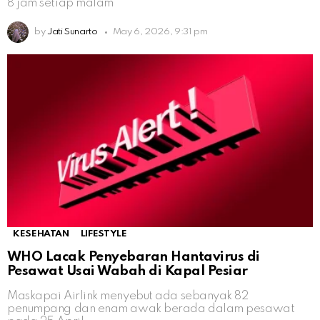
8 jam setiap malam
by
Jati Sunarto
May 6, 2026, 9:31 pm
KESEHATAN
LIFESTYLE
WHO Lacak Penyebaran Hantavirus di
Pesawat Usai Wabah di Kapal Pesiar
Maskapai Airlink menyebut ada sebanyak 82
penumpang dan enam awak berada dalam pesawat