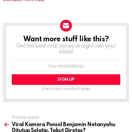
Want more stuff like this?
NEWSLETTER
Get the best viral stories straight into your
inbox!
Email
address:
Don't worry, we don't spam
Previous article
See
more
Viral Kamera Ponsel Benjamin Netanyahu
Ditutup Selotip, Takut Diretas?