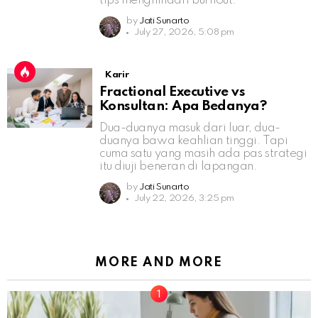
tips menghindari burnout.
by
Jati Sunarto
July 27, 2026, 5:08 pm
Karir
Fractional Executive vs
Konsultan: Apa Bedanya?
Dua-duanya masuk dari luar, dua-
duanya bawa keahlian tinggi. Tapi
cuma satu yang masih ada pas strategi
itu diuji beneran di lapangan.
by
Jati Sunarto
July 22, 2026, 3:25 pm
MORE AND MORE