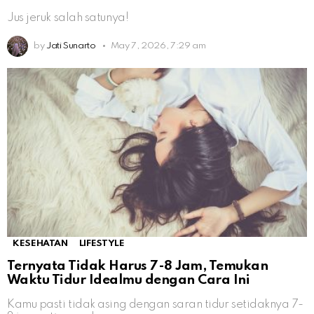
Jus jeruk salah satunya!
by
Jati Sunarto
May 7, 2026, 7:29 am
KESEHATAN
LIFESTYLE
Ternyata Tidak Harus 7-8 Jam, Temukan
Waktu Tidur Idealmu dengan Cara Ini
Kamu pasti tidak asing dengan saran tidur setidaknya 7-