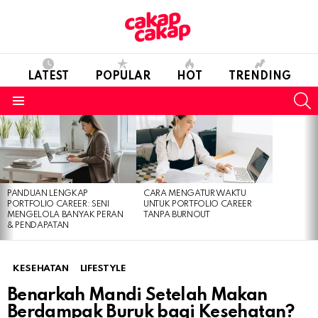
LATEST
POPULAR
HOT
TRENDING
S
Menu
LATEST
STORIES
PANDUAN LENGKAP
CARA MENGATUR WAKTU
PORTFOLIO CAREER: SENI
UNTUK PORTFOLIO CAREER
MENGELOLA BANYAK PERAN
TANPA BURNOUT
& PENDAPATAN
KESEHATAN
LIFESTYLE
Benarkah Mandi Setelah Makan
Berdampak Buruk bagi Kesehatan?