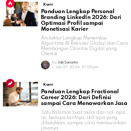
Karir
Panduan Lengkap Personal
Branding LinkedIn 2026: Dari
Optimasi Profil sampai
Monetisasi Karier
Arsitektur Lengkap Menembus
Algoritma AI Rekruter Global dan Cara
Membangun Otoritas Digital yang
Otentik
by
Jati Sunarto
July 27, 2026, 10:59 pm
Karir
Panduan Lengkap Fractional
Career 2026: Dari Definisi
sampai Cara Menawarkan Jasa
Satu halaman buat mulai dari nol: apa
itu, berapa tarifnya, skill apa yang
dibutuhkan, sampai cara menawarkan
jasanya.