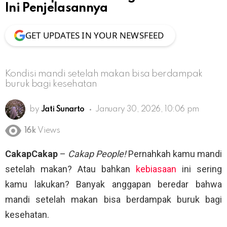
Ini Penjelasannya
GET UPDATES IN YOUR NEWSFEED
Kondisi mandi setelah makan bisa berdampak
buruk bagi kesehatan
by
Jati Sunarto
January 30, 2026, 10:06 pm
16k
Views
CakapCakap
–
Cakap People!
Pernahkah kamu mandi
setelah makan? Atau bahkan
kebiasaan
ini sering
kamu lakukan? Banyak anggapan beredar bahwa
mandi setelah makan bisa berdampak buruk bagi
kesehatan.