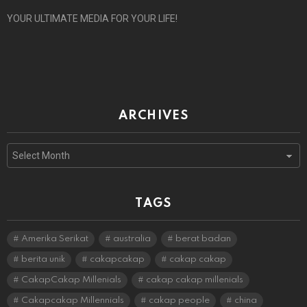
YOUR ULTIMATE MEDIA FOR YOUR LIFE!
ARCHIVES
Archives
TAGS
Amerika Serikat
australia
berat badan
berita unik
cakapcakap
cakap cakap
CakapCakap Millenials
cakap cakap millenials
Cakapcakap Millennials
cakap people
china