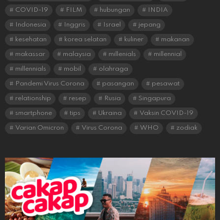
COVID-19
FILM
hubungan
INDIA
Indonesia
Inggris
Israel
jepang
kesehatan
korea selatan
kuliner
makanan
makassar
malaysia
millenials
millennial
millennials
mobil
olahraga
Pandemi Virus Corona
pasangan
pesawat
relationship
resep
Rusia
Singapura
smartphone
tips
Ukraina
Vaksin COVID-19
Varian Omicron
Virus Corona
WHO
zodiak