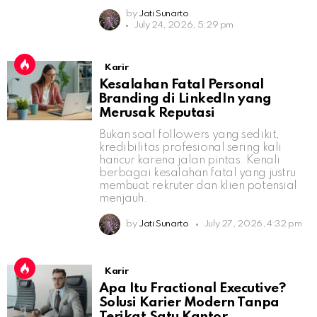
by
Jati Sunarto
July 24, 2026, 5:29 pm
Karir
Kesalahan Fatal Personal
Branding di LinkedIn yang
Merusak Reputasi
Bukan soal followers yang sedikit,
kredibilitas profesional sering kali
hancur karena jalan pintas. Kenali
berbagai kesalahan fatal yang justru
membuat rekruter dan klien potensial
menjauh.
by
Jati Sunarto
July 27, 2026, 4:32 pm
Karir
Apa Itu Fractional Executive?
Solusi Karier Modern Tanpa
Terikat Satu Kantor