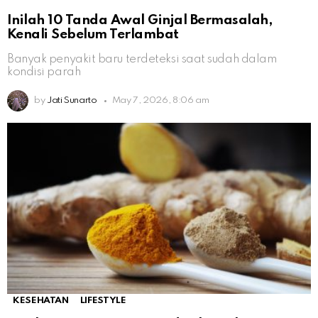
Inilah 10 Tanda Awal Ginjal Bermasalah,
Kenali Sebelum Terlambat
Banyak penyakit baru terdeteksi saat sudah dalam
kondisi parah
by
Jati Sunarto
May 7, 2026, 8:06 am
KESEHATAN
LIFESTYLE