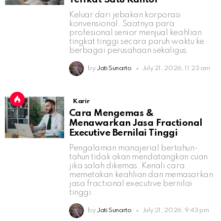
Keluar dari jebakan korporasi
konvensional. Saatnya para
profesional senior menjual keahlian
tingkat tinggi secara paruh waktu ke
berbagai perusahaan sekaligus.
by
Jati Sunarto
July 21, 2026, 11:23 am
Karir
Cara Mengemas &
Menawarkan Jasa Fractional
Executive Bernilai Tinggi
Pengalaman manajerial bertahun-
tahun tidak akan mendatangkan cuan
jika salah dikemas. Kenali cara
memetakan keahlian dan memasarkan
jasa fractional executive bernilai
tinggi.
by
Jati Sunarto
July 21, 2026, 9:43 pm