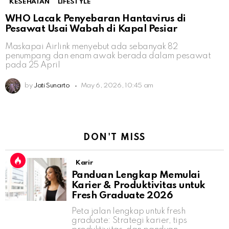
KESEHATAN
LIFESTYLE
WHO Lacak Penyebaran Hantavirus di
Pesawat Usai Wabah di Kapal Pesiar
Maskapai Airlink menyebut ada sebanyak 82
penumpang dan enam awak berada dalam pesawat
pada 25 April
by
Jati Sunarto
May 6, 2026, 10:45 am
DON'T MISS
Karir
Panduan Lengkap Memulai
Karier & Produktivitas untuk
Fresh Graduate 2026
Peta jalan lengkap untuk fresh
graduate: Strategi karier, tips