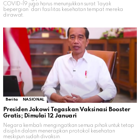
COVID-19 juga harus menunjukkan surat ‘layak
bepergian’ dari fasilitas kesehatan tempat mereka
dirawat.
Berita
NASIONAL
Presiden Jokowi Tegaskan Vaksinasi Booster
Gratis; Dimulai 12 Januari
Negara kembali mengingatkan semua pihak untuk tetap
disiplin dalam menerapkan protokol kesehatan
meskipun sudah divaksin.