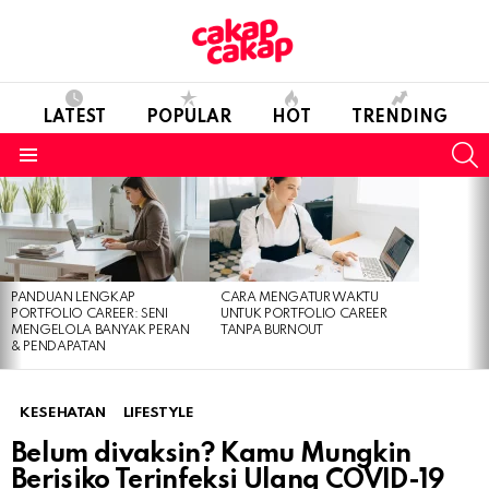
LATEST
POPULAR
HOT
TRENDING
S
Menu
LATEST
STORIES
PANDUAN LENGKAP
CARA MENGATUR WAKTU
PORTFOLIO CAREER: SENI
UNTUK PORTFOLIO CAREER
MENGELOLA BANYAK PERAN
TANPA BURNOUT
& PENDAPATAN
KESEHATAN
LIFESTYLE
Belum divaksin? Kamu Mungkin
Berisiko Terinfeksi Ulang COVID-19