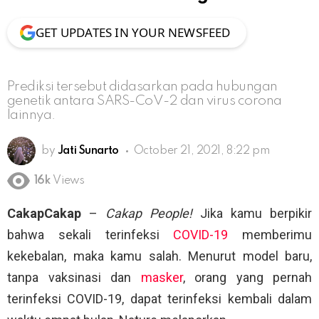
GET UPDATES IN YOUR NEWSFEED
Prediksi tersebut didasarkan pada hubungan
genetik antara SARS-CoV-2 dan virus corona
lainnya.
by
Jati Sunarto
October 21, 2021, 8:22 pm
16k
Views
CakapCakap
–
Cakap People!
Jika kamu berpikir
bahwa sekali terinfeksi
COVID-19
memberimu
kekebalan, maka kamu salah. Menurut model baru,
tanpa vaksinasi dan
masker
, orang yang pernah
terinfeksi COVID-19, dapat terinfeksi kembali dalam