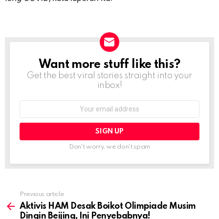
Want more stuff like this?
NEWSLETTER
Get the best viral stories straight into your
inbox!
Email
address:
Don't worry, we don't spam
Previous article
See
more
Aktivis HAM Desak Boikot Olimpiade Musim
Dingin Beijing, Ini Penyebabnya!