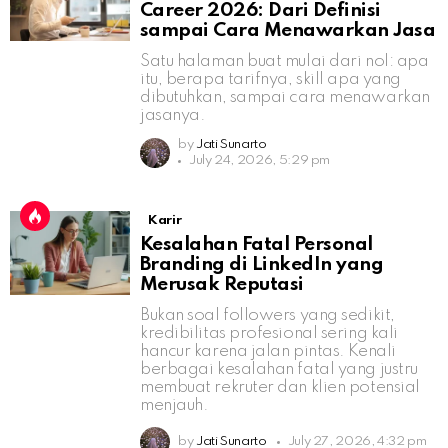
Career 2026: Dari Definisi
sampai Cara Menawarkan Jasa
Satu halaman buat mulai dari nol: apa
itu, berapa tarifnya, skill apa yang
dibutuhkan, sampai cara menawarkan
jasanya.
by
Jati Sunarto
July 24, 2026, 5:29 pm
Karir
Kesalahan Fatal Personal
Branding di LinkedIn yang
Merusak Reputasi
Bukan soal followers yang sedikit,
kredibilitas profesional sering kali
hancur karena jalan pintas. Kenali
berbagai kesalahan fatal yang justru
membuat rekruter dan klien potensial
menjauh.
by
Jati Sunarto
July 27, 2026, 4:32 pm