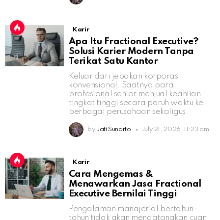
Karir
Apa Itu Fractional Executive?
Solusi Karier Modern Tanpa
Terikat Satu Kantor
Keluar dari jebakan korporasi
konvensional. Saatnya para
profesional senior menjual keahlian
tingkat tinggi secara paruh waktu ke
berbagai perusahaan sekaligus.
by
Jati Sunarto
July 21, 2026, 11:23 am
Karir
Cara Mengemas &
Menawarkan Jasa Fractional
Executive Bernilai Tinggi
Pengalaman manajerial bertahun-
tahun tidak akan mendatangkan cuan