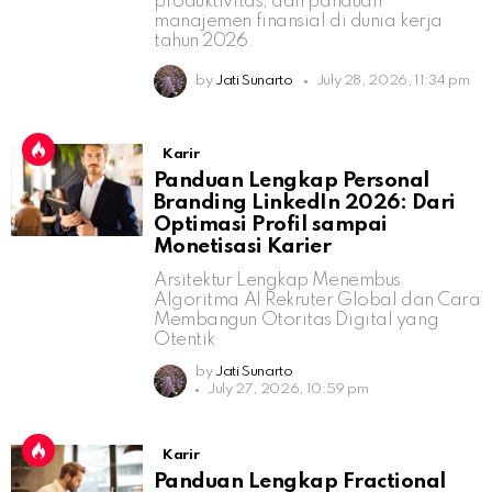
produktivitas, dan panduan
manajemen finansial di dunia kerja
tahun 2026.
by
Jati Sunarto
July 28, 2026, 11:34 pm
Karir
Panduan Lengkap Personal
Branding LinkedIn 2026: Dari
Optimasi Profil sampai
Monetisasi Karier
Arsitektur Lengkap Menembus
Algoritma AI Rekruter Global dan Cara
Membangun Otoritas Digital yang
Otentik
by
Jati Sunarto
July 27, 2026, 10:59 pm
Karir
Panduan Lengkap Fractional