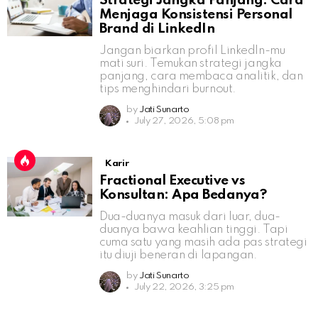
Strategi Jangka Panjang: Cara
Menjaga Konsistensi Personal
Brand di LinkedIn
Jangan biarkan profil LinkedIn-mu
mati suri. Temukan strategi jangka
panjang, cara membaca analitik, dan
tips menghindari burnout.
by
Jati Sunarto
July 27, 2026, 5:08 pm
Karir
Fractional Executive vs
Konsultan: Apa Bedanya?
Dua-duanya masuk dari luar, dua-
duanya bawa keahlian tinggi. Tapi
cuma satu yang masih ada pas strategi
itu diuji beneran di lapangan.
by
Jati Sunarto
July 22, 2026, 3:25 pm