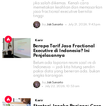
jika salah dikemas. Kenali cara
memetakan keahlian dan memasarkan
jasa fractional executive bernilai
tinggi.
by
Jati Sunarto
July 21, 2026, 9:43 pm
Karir
Berapa Tarif Jasa Fractional
Executive di Indonesia? Ini
Penjelasannya
Belum ada laporan resmi soal ini di
Indonesia — jadi kita hitung sendiri
pakai data yang beneran ada, bukan
angka karangan.
by
Jati Sunarto
July 22, 2026, 10:53 am
Karir