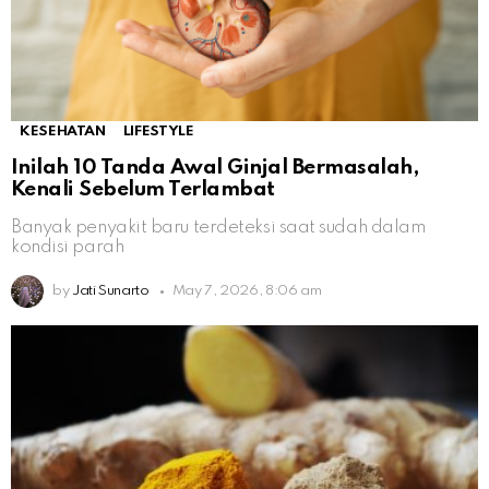
KESEHATAN
LIFESTYLE
Inilah 10 Tanda Awal Ginjal Bermasalah,
Kenali Sebelum Terlambat
Banyak penyakit baru terdeteksi saat sudah dalam
kondisi parah
by
Jati Sunarto
May 7, 2026, 8:06 am