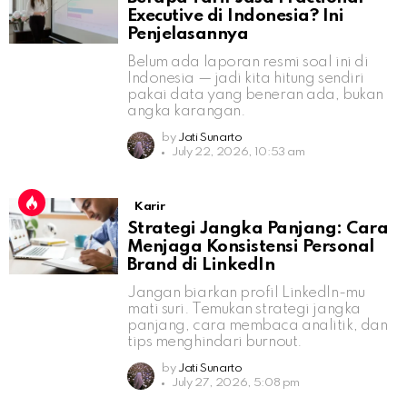
Executive di Indonesia? Ini
Penjelasannya
Belum ada laporan resmi soal ini di
Indonesia — jadi kita hitung sendiri
pakai data yang beneran ada, bukan
angka karangan.
by
Jati Sunarto
July 22, 2026, 10:53 am
Karir
Strategi Jangka Panjang: Cara
Menjaga Konsistensi Personal
Brand di LinkedIn
Jangan biarkan profil LinkedIn-mu
mati suri. Temukan strategi jangka
panjang, cara membaca analitik, dan
tips menghindari burnout.
by
Jati Sunarto
July 27, 2026, 5:08 pm