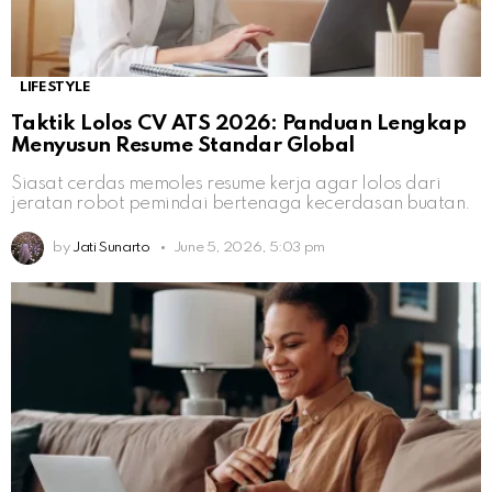
LIFESTYLE
Taktik Lolos CV ATS 2026: Panduan Lengkap
Menyusun Resume Standar Global
Siasat cerdas memoles resume kerja agar lolos dari
jeratan robot pemindai bertenaga kecerdasan buatan.
by
Jati Sunarto
June 5, 2026, 5:03 pm