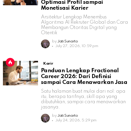
Optimasi Profil sampai
Monetisasi Karier
Arsitektur Lengkap Menembus
Algoritma AI Rekruter Global dan Cara
Membangun Otoritas Digital yang
Otentik
by
Jati Sunarto
July 27, 2026, 10:59 pm
Karir
Panduan Lengkap Fractional
Career 2026: Dari Definisi
sampai Cara Menawarkan Jasa
Satu halaman buat mulai dari nol: apa
itu, berapa tarifnya, skill apa yang
dibutuhkan, sampai cara menawarkan
jasanya.
by
Jati Sunarto
July 24, 2026, 5:29 pm