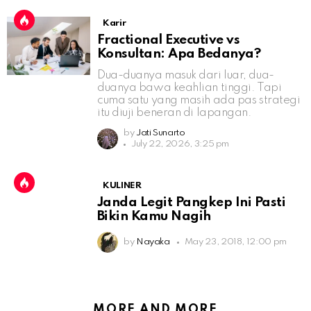
Karir
Fractional Executive vs
Konsultan: Apa Bedanya?
Dua-duanya masuk dari luar, dua-
duanya bawa keahlian tinggi. Tapi
cuma satu yang masih ada pas strategi
itu diuji beneran di lapangan.
by
Jati Sunarto
July 22, 2026, 3:25 pm
KULINER
Janda Legit Pangkep Ini Pasti
Bikin Kamu Nagih
by
Nayaka
May 23, 2018, 12:00 pm
MORE AND MORE