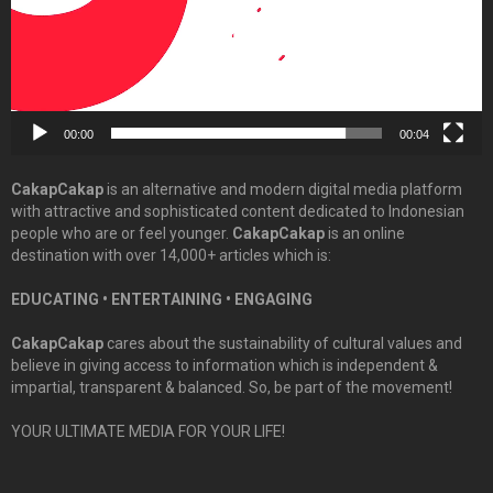
00:00
00:04
CakapCakap
is an alternative and modern digital media platform
with attractive and sophisticated content dedicated to Indonesian
people who are or feel younger.
CakapCakap
is an online
destination with over 14,000+ articles which is:
EDUCATING • ENTERTAINING • ENGAGING
CakapCakap
cares about the sustainability of cultural values and
believe in giving access to information which is independent &
impartial, transparent & balanced. So, be part of the movement!
YOUR ULTIMATE MEDIA FOR YOUR LIFE!