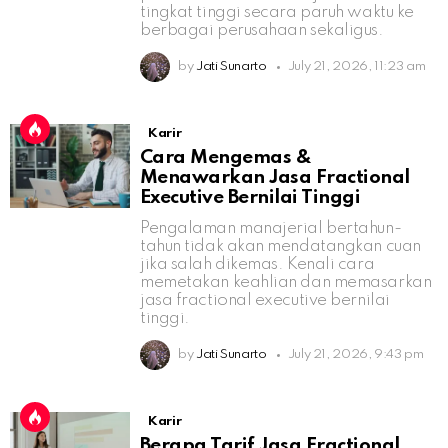
tingkat tinggi secara paruh waktu ke
berbagai perusahaan sekaligus.
by
Jati Sunarto
July 21, 2026, 11:23 am
Karir
Cara Mengemas &
Menawarkan Jasa Fractional
Executive Bernilai Tinggi
Pengalaman manajerial bertahun-
tahun tidak akan mendatangkan cuan
jika salah dikemas. Kenali cara
memetakan keahlian dan memasarkan
jasa fractional executive bernilai
tinggi.
by
Jati Sunarto
July 21, 2026, 9:43 pm
Karir
Berapa Tarif Jasa Fractional