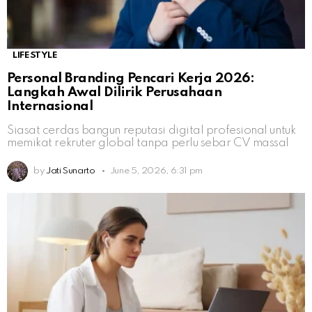
LIFESTYLE
Personal Branding Pencari Kerja 2026:
Langkah Awal Dilirik Perusahaan
Internasional
Siasat cerdas bangun reputasi digital profesional untuk
memikat rekruter global tanpa perlu sebar CV massal
by
Jati Sunarto
June 5, 2026, 6:31 pm