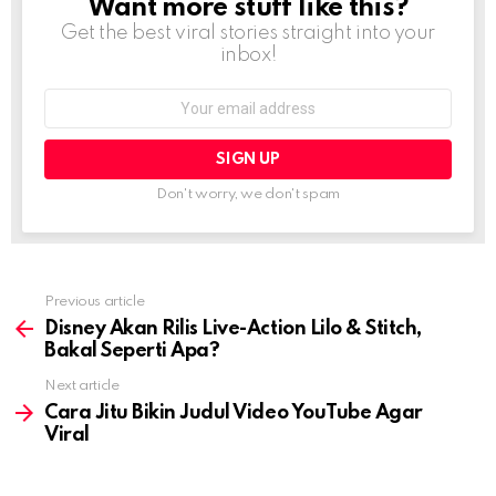
Want more stuff like this?
NEWSLETTER
Get the best viral stories straight into your
inbox!
Email
address:
Don't worry, we don't spam
Previous article
See
more
Disney Akan Rilis Live-Action Lilo & Stitch,
Bakal Seperti Apa?
Next article
Cara Jitu Bikin Judul Video YouTube Agar
Viral