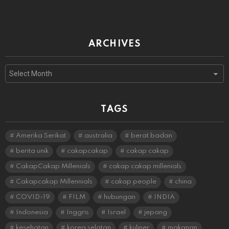
ARCHIVES
Archives
TAGS
Amerika Serikat
australia
berat badan
berita unik
cakapcakap
cakap cakap
CakapCakap Millenials
cakap cakap millenials
Cakapcakap Millennials
cakap people
china
COVID-19
FILM
hubungan
INDIA
Indonesia
Inggris
Israel
jepang
kesehatan
korea selatan
kuliner
makanan