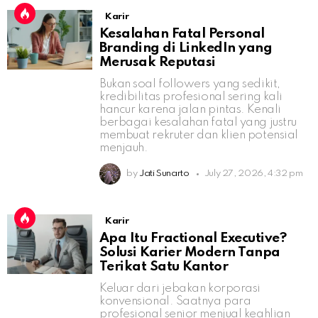
Karir
Kesalahan Fatal Personal
Branding di LinkedIn yang
Merusak Reputasi
Bukan soal followers yang sedikit,
kredibilitas profesional sering kali
hancur karena jalan pintas. Kenali
berbagai kesalahan fatal yang justru
membuat rekruter dan klien potensial
menjauh.
by
Jati Sunarto
July 27, 2026, 4:32 pm
Karir
Apa Itu Fractional Executive?
Solusi Karier Modern Tanpa
Terikat Satu Kantor
Keluar dari jebakan korporasi
konvensional. Saatnya para
profesional senior menjual keahlian