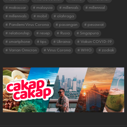
makassar
malaysia
millenials
millennial
millennials
mobil
olahraga
Pandemi Virus Corona
pasangan
pesawat
relationship
resep
Rusia
Singapura
smartphone
tips
Ukraina
Vaksin COVID-19
Varian Omicron
Virus Corona
WHO
zodiak