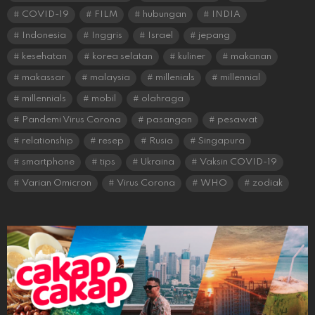
COVID-19
FILM
hubungan
INDIA
Indonesia
Inggris
Israel
jepang
kesehatan
korea selatan
kuliner
makanan
makassar
malaysia
millenials
millennial
millennials
mobil
olahraga
Pandemi Virus Corona
pasangan
pesawat
relationship
resep
Rusia
Singapura
smartphone
tips
Ukraina
Vaksin COVID-19
Varian Omicron
Virus Corona
WHO
zodiak