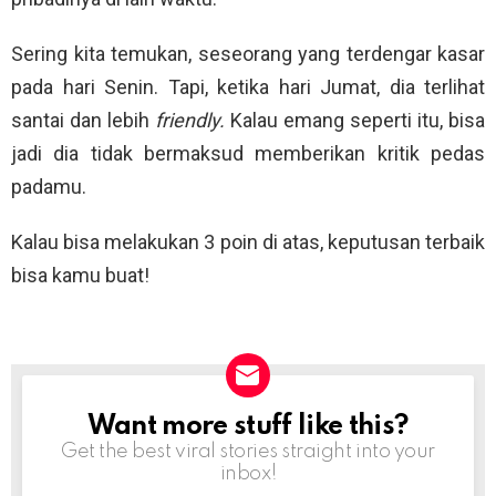
Sering kita temukan, seseorang yang terdengar kasar
pada hari Senin. Tapi, ketika hari Jumat, dia terlihat
santai dan lebih
friendly.
Kalau emang seperti itu, bisa
jadi dia tidak bermaksud memberikan kritik pedas
padamu.
Kalau bisa melakukan 3 poin di atas, keputusan terbaik
bisa kamu buat!
Want more stuff like this?
NEWSLETTER
Get the best viral stories straight into your
inbox!