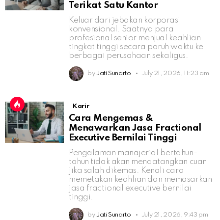
Terikat Satu Kantor
Keluar dari jebakan korporasi
konvensional. Saatnya para
profesional senior menjual keahlian
tingkat tinggi secara paruh waktu ke
berbagai perusahaan sekaligus.
by
Jati Sunarto
July 21, 2026, 11:23 am
Karir
Cara Mengemas &
Menawarkan Jasa Fractional
Executive Bernilai Tinggi
Pengalaman manajerial bertahun-
tahun tidak akan mendatangkan cuan
jika salah dikemas. Kenali cara
memetakan keahlian dan memasarkan
jasa fractional executive bernilai
tinggi.
by
Jati Sunarto
July 21, 2026, 9:43 pm