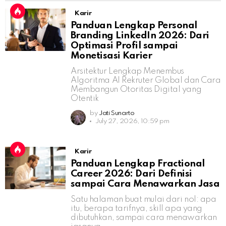
Karir
Panduan Lengkap Personal
Branding LinkedIn 2026: Dari
Optimasi Profil sampai
Monetisasi Karier
Arsitektur Lengkap Menembus
Algoritma AI Rekruter Global dan Cara
Membangun Otoritas Digital yang
Otentik
by
Jati Sunarto
July 27, 2026, 10:59 pm
Karir
Panduan Lengkap Fractional
Career 2026: Dari Definisi
sampai Cara Menawarkan Jasa
Satu halaman buat mulai dari nol: apa
itu, berapa tarifnya, skill apa yang
dibutuhkan, sampai cara menawarkan