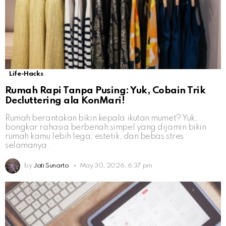
Life-Hacks
Rumah Rapi Tanpa Pusing: Yuk, Cobain Trik
Decluttering ala KonMari!
Rumah berantakan bikin kepala ikutan mumet? Yuk,
bongkar rahasia berbenah simpel yang dijamin bikin
rumah kamu lebih lega, estetik, dan bebas stres
selamanya.
by
Jati Sunarto
May 30, 2026, 6:37 pm