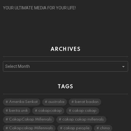
YOUR ULTIMATE MEDIA FOR YOUR LIFE!
ARCHIVES
Archives
TAGS
Amerika Serikat
australia
berat badan
berita unik
cakapcakap
cakap cakap
CakapCakap Millenials
cakap cakap millenials
Cakapcakap Millennials
cakap people
china