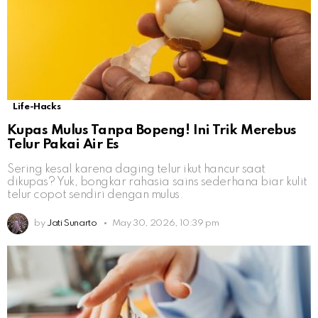
Life-Hacks
Kupas Mulus Tanpa Bopeng! Ini Trik Merebus
Telur Pakai Air Es
Sering kesal karena daging telur ikut hancur saat
dikupas? Yuk, bongkar rahasia sains sederhana biar kulit
telur copot sendiri dengan mulus.
by
Jati Sunarto
May 30, 2026, 10:39 pm