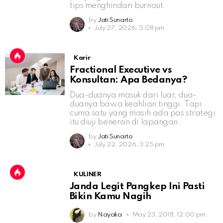
tips menghindari burnout.
by
Jati Sunarto
July 27, 2026, 5:08 pm
Karir
Fractional Executive vs
Konsultan: Apa Bedanya?
Dua-duanya masuk dari luar, dua-
duanya bawa keahlian tinggi. Tapi
cuma satu yang masih ada pas strategi
itu diuji beneran di lapangan.
by
Jati Sunarto
July 22, 2026, 3:25 pm
KULINER
Janda Legit Pangkep Ini Pasti
Bikin Kamu Nagih
by
Nayaka
May 23, 2018, 12:00 pm