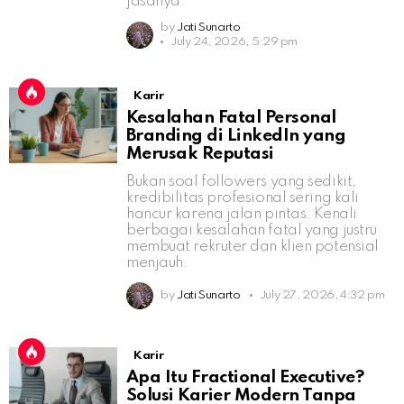
jasanya.
by
Jati Sunarto
July 24, 2026, 5:29 pm
Karir
Kesalahan Fatal Personal
Branding di LinkedIn yang
Merusak Reputasi
Bukan soal followers yang sedikit,
kredibilitas profesional sering kali
hancur karena jalan pintas. Kenali
berbagai kesalahan fatal yang justru
membuat rekruter dan klien potensial
menjauh.
by
Jati Sunarto
July 27, 2026, 4:32 pm
Karir
Apa Itu Fractional Executive?
Solusi Karier Modern Tanpa