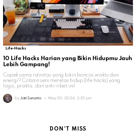
Life-Hacks
10 Life Hacks Harian yang Bikin Hidupmu Jauh
Lebih Gampang!
Capek sama rutinitas yang bikin boncos waktu dan
energi? Cobain seni meretas hidup (life hacks) yang
logis, praktis, dan anti-ribet ini!
by
Jati Sunarto
May 30, 2026, 3:35 pm
DON'T MISS