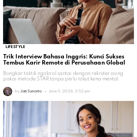
LIFESTYLE
Trik Interview Bahasa Inggris: Kunci Sukses
Tembus Karir Remote di Perusahaan Global
Bongkar taktik ngobrol santai dengan rekruter asing
pakai metode STAR tanpa perlu takut kena mental.
by
Jati Sunarto
June 5, 2026, 3:52 pm