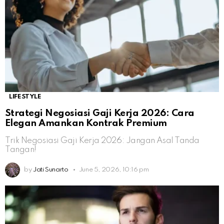
LIFESTYLE
Strategi Negosiasi Gaji Kerja 2026: Cara
Elegan Amankan Kontrak Premium
Trik Negosiasi Gaji Kerja 2026: Jangan Asal Tanda
Tangan!
by
Jati Sunarto
June 5, 2026, 10:16 pm