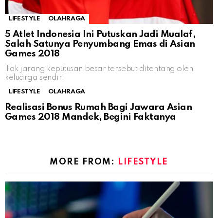
LIFESTYLE
OLAHRAGA
5 Atlet Indonesia Ini Putuskan Jadi Mualaf,
Salah Satunya Penyumbang Emas di Asian
Games 2018
Tak jarang keputusan besar tersebut ditentang oleh
keluarga sendiri
LIFESTYLE
OLAHRAGA
Realisasi Bonus Rumah Bagi Jawara Asian
Games 2018 Mandek, Begini Faktanya
MORE FROM:
LIFESTYLE