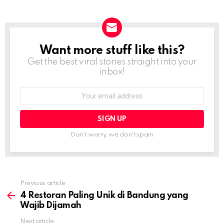
Want more stuff like this?
NEWSLETTER
Get the best viral stories straight into your
inbox!
Email
address:
Don't worry, we don't spam
Previous article
See
more
4 Restoran Paling Unik di Bandung yang
Wajib Dijamah
Next article