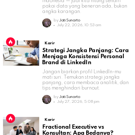
Indonesia — jadi kita hitung sendiri
pakai data yang beneran ada, bukan
angka karangan.
by
Jati Sunarto
July 22, 2026, 10:53 am
Karir
Strategi Jangka Panjang: Cara
Menjaga Konsistensi Personal
Brand di LinkedIn
Jangan biarkan profil LinkedIn-mu
mati suri. Temukan strategi jangka
panjang, cara membaca analitik, dan
tips menghindari burnout.
by
Jati Sunarto
July 27, 2026, 5:08 pm
Karir
Fractional Executive vs
Konsultan: Apa Bedanya?