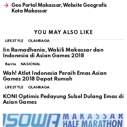
Geo Portal Makassar, Website Geografis
Kota Makassar
YOU MAY ALSO LIKE
LIFESTYLE
OLAHRAGA
Iin Ramadhania, Wakili Makassar dan
Indonesia di Asian Games 2018
Berita
NASIONAL
Wah! Atlet Indonesia Peraih Emas Asian
Games 2018 Dapat Rumah
LIFESTYLE
OLAHRAGA
KONI Optimis Pedayung Sulsel Dulang Emas di
Asian Games