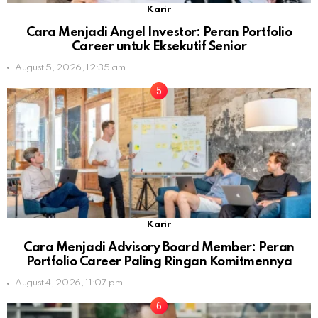
Karir
Cara Menjadi Angel Investor: Peran Portfolio
Career untuk Eksekutif Senior
August 5, 2026, 12:35 am
Karir
Cara Menjadi Advisory Board Member: Peran
Portfolio Career Paling Ringan Komitmennya
August 4, 2026, 11:07 pm