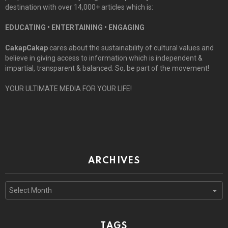
destination with over 14,000+ articles which is:
EDUCATING • ENTERTAINING • ENGAGING
CakapCakap
cares about the sustainability of cultural values and
believe in giving access to information which is independent &
impartial, transparent & balanced. So, be part of the movement!
YOUR ULTIMATE MEDIA FOR YOUR LIFE!
ARCHIVES
Archives
TAGS