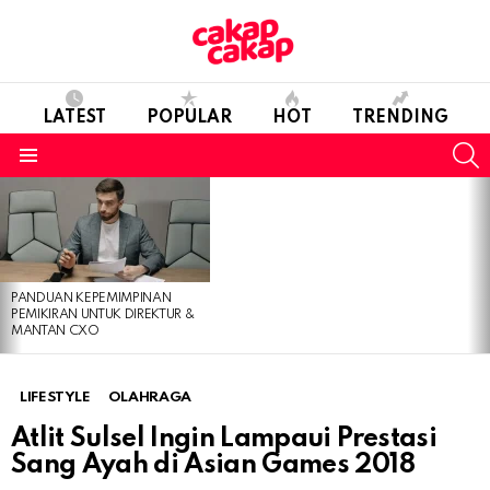
LATEST
POPULAR
HOT
TRENDING
S
Menu
LATEST
STORIES
PANDUAN KEPEMIMPINAN
PEMIKIRAN UNTUK DIREKTUR &
MANTAN CXO
LIFESTYLE
OLAHRAGA
Atlit Sulsel Ingin Lampaui Prestasi
Sang Ayah di Asian Games 2018