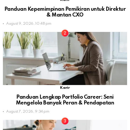
Panduan Kepemimpinan Pemikiran untuk Direktur
& Mantan CXO
August 9, 2026, 10:48 pm
Karir
Panduan Lengkap Portfolio Career: Seni
Mengelola Banyak Peran & Pendapatan
August 7, 2026, 9:34 pm