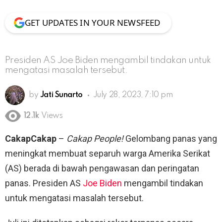
GET UPDATES IN YOUR NEWSFEED
Presiden AS Joe Biden mengambil tindakan untuk
mengatasi masalah tersebut.
by
Jati Sunarto
July 28, 2023, 7:10 pm
12.1k
Views
CakapCakap
–
Cakap People!
Gelombang panas yang
meningkat membuat separuh warga Amerika Serikat
(AS) berada di bawah pengawasan dan peringatan
panas. Presiden AS
Joe Biden
mengambil tindakan
untuk mengatasi masalah tersebut.