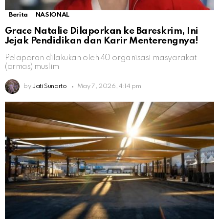
Berita
NASIONAL
Grace Natalie Dilaporkan ke Bareskrim, Ini
Jejak Pendidikan dan Karir Menterengnya!
Pelaporan dilakukan oleh 40 organisasi masyarakat
(ormas) muslim
by
Jati Sunarto
May 7, 2026, 4:14 pm