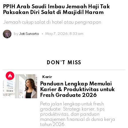
PPIH Arab Saudi Imbau Jemaah Haji Tak
Paksakan Diri Salat di Masjidil Haram
Jemaah cukup salat di hotel atau penginapan
by
Jati Sunarto
May 7, 2026, 8:33 am
DON'T MISS
Karir
Panduan Lengkap Memulai
Karier & Produktivitas untuk
Fresh Graduate 2026
Peta jalan lengkap untuk fresh
graduate: Strategi karier, tips
produktivitas, dan panduan
manajemen finansial di dunia kerja
tahun 2026.