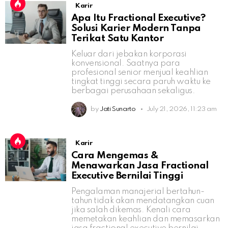
Karir
Apa Itu Fractional Executive?
Solusi Karier Modern Tanpa
Terikat Satu Kantor
Keluar dari jebakan korporasi
konvensional. Saatnya para
profesional senior menjual keahlian
tingkat tinggi secara paruh waktu ke
berbagai perusahaan sekaligus.
by
Jati Sunarto
July 21, 2026, 11:23 am
Karir
Cara Mengemas &
Menawarkan Jasa Fractional
Executive Bernilai Tinggi
Pengalaman manajerial bertahun-
tahun tidak akan mendatangkan cuan
jika salah dikemas. Kenali cara
memetakan keahlian dan memasarkan