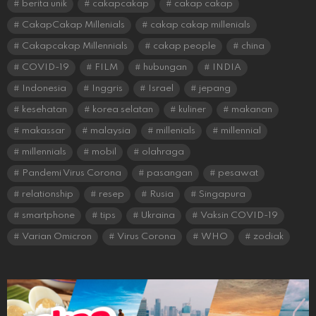
berita unik
cakapcakap
cakap cakap
CakapCakap Millenials
cakap cakap millenials
Cakapcakap Millennials
cakap people
china
COVID-19
FILM
hubungan
INDIA
Indonesia
Inggris
Israel
jepang
kesehatan
korea selatan
kuliner
makanan
makassar
malaysia
millenials
millennial
millennials
mobil
olahraga
Pandemi Virus Corona
pasangan
pesawat
relationship
resep
Rusia
Singapura
smartphone
tips
Ukraina
Vaksin COVID-19
Varian Omicron
Virus Corona
WHO
zodiak