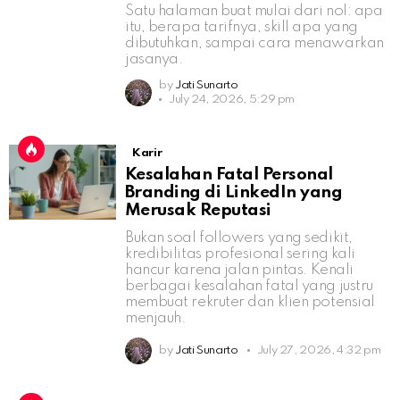
Satu halaman buat mulai dari nol: apa
itu, berapa tarifnya, skill apa yang
dibutuhkan, sampai cara menawarkan
jasanya.
by
Jati Sunarto
July 24, 2026, 5:29 pm
Karir
Kesalahan Fatal Personal
Branding di LinkedIn yang
Merusak Reputasi
Bukan soal followers yang sedikit,
kredibilitas profesional sering kali
hancur karena jalan pintas. Kenali
berbagai kesalahan fatal yang justru
membuat rekruter dan klien potensial
menjauh.
by
Jati Sunarto
July 27, 2026, 4:32 pm