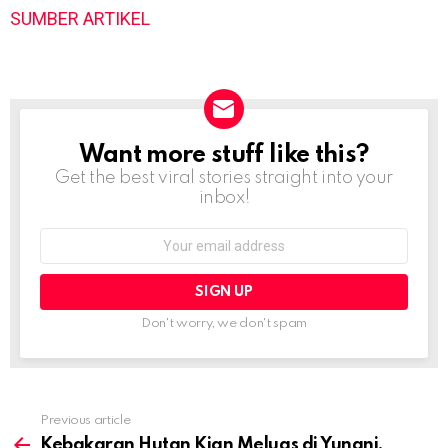
SUMBER ARTIKEL
Want more stuff like this?
NEWSLETTER
Get the best viral stories straight into your
inbox!
Email
address:
Don't worry, we don't spam
Previous article
See
more
Kebakaran Hutan Kian Meluas di Yunani,