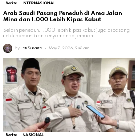
Berita
INTERNASIONAL
Arab Saudi Pasang Peneduh di Area Jalan
Mina dan 1.000 Lebih Kipas Kabut
Selain peneduh, 1.000 lebih kipas kabut juga dipasang
untuk memastikan kenyamanan jemaah
by
Jati Sunarto
May 7, 2026, 9:41 am
Berita
NASIONAL