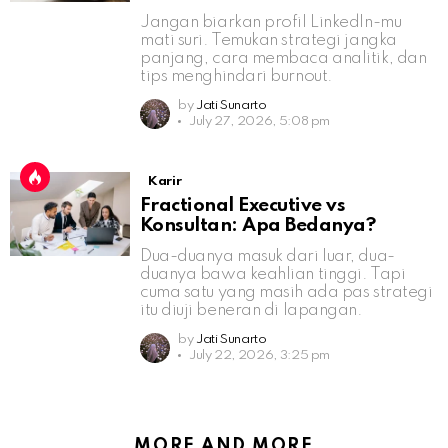
Jangan biarkan profil LinkedIn-mu
mati suri. Temukan strategi jangka
panjang, cara membaca analitik, dan
tips menghindari burnout.
by
Jati Sunarto
July 27, 2026, 5:08 pm
Karir
Fractional Executive vs
Konsultan: Apa Bedanya?
Dua-duanya masuk dari luar, dua-
duanya bawa keahlian tinggi. Tapi
cuma satu yang masih ada pas strategi
itu diuji beneran di lapangan.
by
Jati Sunarto
July 22, 2026, 3:25 pm
MORE AND MORE