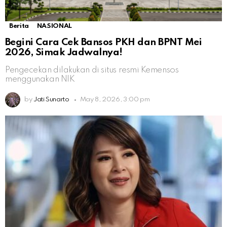
Berita
NASIONAL
Begini Cara Cek Bansos PKH dan BPNT Mei
2026, Simak Jadwalnya!
Pengecekan dilakukan di situs resmi Kemensos
menggunakan NIK
by
Jati Sunarto
May 8, 2026, 3:00 pm