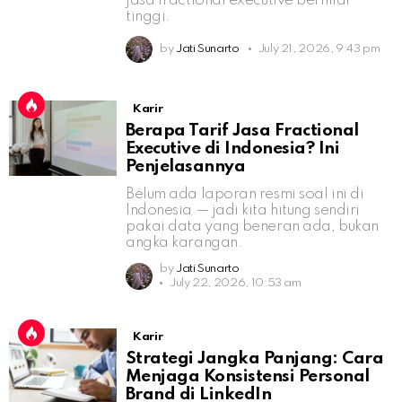
jasa fractional executive bernilai
tinggi.
by
Jati Sunarto
July 21, 2026, 9:43 pm
Karir
Berapa Tarif Jasa Fractional
Executive di Indonesia? Ini
Penjelasannya
Belum ada laporan resmi soal ini di
Indonesia — jadi kita hitung sendiri
pakai data yang beneran ada, bukan
angka karangan.
by
Jati Sunarto
July 22, 2026, 10:53 am
Karir
Strategi Jangka Panjang: Cara
Menjaga Konsistensi Personal
Brand di LinkedIn