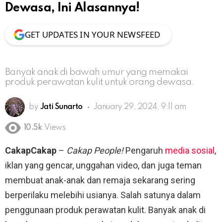
Dewasa, Ini Alasannya!
GET UPDATES IN YOUR NEWSFEED
Banyak anak di bawah umur yang memakai
produk perawatan kulit untuk orang dewasa.
by
Jati Sunarto
January 29, 2024, 9:11 am
10.5k
Views
CakapCakap
–
Cakap People!
Pengaruh
media sosial
,
iklan yang gencar, unggahan video, dan juga teman
membuat anak-anak dan remaja sekarang sering
berperilaku melebihi usianya. Salah satunya dalam
penggunaan produk perawatan kulit. Banyak anak di