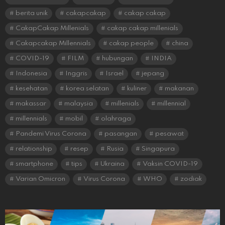
berita unik
cakapcakap
cakap cakap
CakapCakap Millenials
cakap cakap millenials
Cakapcakap Millennials
cakap people
china
COVID-19
FILM
hubungan
INDIA
Indonesia
Inggris
Israel
jepang
kesehatan
korea selatan
kuliner
makanan
makassar
malaysia
millenials
millennial
millennials
mobil
olahraga
Pandemi Virus Corona
pasangan
pesawat
relationship
resep
Rusia
Singapura
smartphone
tips
Ukraina
Vaksin COVID-19
Varian Omicron
Virus Corona
WHO
zodiak