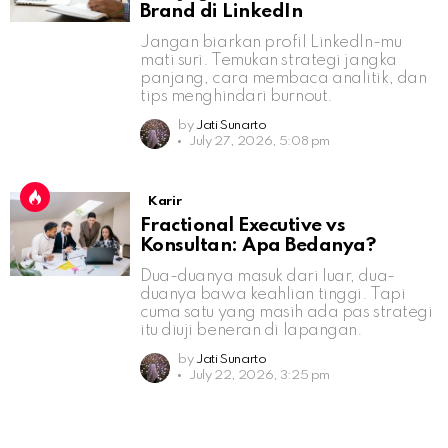
Brand di LinkedIn
Jangan biarkan profil LinkedIn-mu
mati suri. Temukan strategi jangka
panjang, cara membaca analitik, dan
tips menghindari burnout.
by
Jati Sunarto
July 27, 2026, 5:08 pm
Karir
Fractional Executive vs
Konsultan: Apa Bedanya?
Dua-duanya masuk dari luar, dua-
duanya bawa keahlian tinggi. Tapi
cuma satu yang masih ada pas strategi
itu diuji beneran di lapangan.
by
Jati Sunarto
July 22, 2026, 3:25 pm