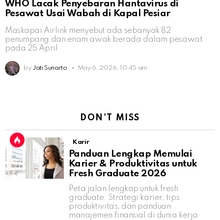
WHO Lacak Penyebaran Hantavirus di
Pesawat Usai Wabah di Kapal Pesiar
Maskapai Airlink menyebut ada sebanyak 82
penumpang dan enam awak berada dalam pesawat
pada 25 April
by
Jati Sunarto
May 6, 2026, 10:45 am
DON'T MISS
Karir
Panduan Lengkap Memulai
Karier & Produktivitas untuk
Fresh Graduate 2026
Peta jalan lengkap untuk fresh
graduate: Strategi karier, tips
produktivitas, dan panduan
manajemen finansial di dunia kerja