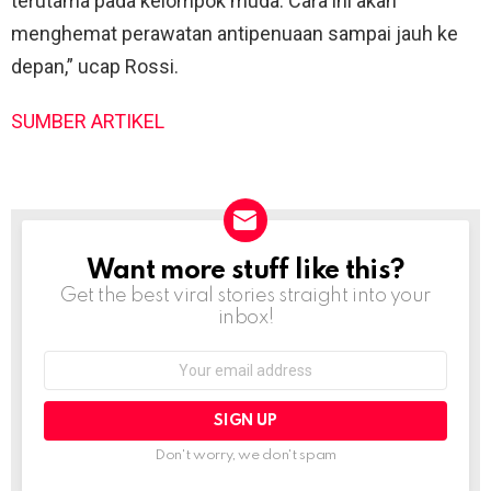
terutama pada kelompok muda. Cara ini akan
menghemat perawatan antipenuaan sampai jauh ke
depan,” ucap Rossi.
SUMBER ARTIKEL
Want more stuff like this?
NEWSLETTER
Get the best viral stories straight into your
inbox!
Email
address:
Don't worry, we don't spam