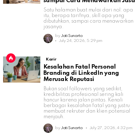
sampai Cara Menawarkan Jasa
Satu halaman buat mulai dari nol: apa
itu, berapa tarifnya, skill apa yang
dibutuhkan, sampai cara menawarkan
jasanya.
by
Jati Sunarto
July 24, 2026, 5:29 pm
Karir
Kesalahan Fatal Personal
Branding di LinkedIn yang
Merusak Reputasi
Bukan soal followers yang sedikit,
kredibilitas profesional sering kali
hancur karena jalan pintas. Kenali
berbagai kesalahan fatal yang justru
membuat rekruter dan klien potensial
menjauh.
by
Jati Sunarto
July 27, 2026, 4:32 pm