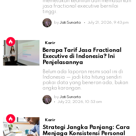
memetakan keahlian dan memasarkan
jasa fractional executive bernilai
tinggi.
by
Jati Sunarto
July 21, 2026, 9:43 pm
Karir
Berapa Tarif Jasa Fractional
Executive di Indonesia? Ini
Penjelasannya
Belum ada laporan resmi soal ini di
Indonesia — jadi kita hitung sendiri
pakai data yang beneran ada, bukan
angka karangan.
by
Jati Sunarto
July 22, 2026, 10:53 am
Karir
Strategi Jangka Panjang: Cara
Menjaga Konsistensi Personal