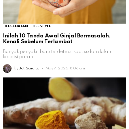
KESEHATAN
LIFESTYLE
Inilah 10 Tanda Awal Ginjal Bermasalah,
Kenali Sebelum Terlambat
Banyak penyakit baru terdeteksi saat sudah dalam
kondisi parah
by
Jati Sunarto
May 7, 2026, 8:06 am