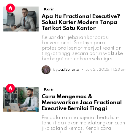
Karir
Apa Itu Fractional Executive?
Solusi Karier Modern Tanpa
Terikat Satu Kantor
Keluar dari jebakan korporasi
konvensional. Saatnya para
profesional senior menjual keahlian
tingkat tinggi secara paruh waktu ke
berbagai perusahaan sekaligus.
by
Jati Sunarto
July 21, 2026, 11:23 am
Karir
Cara Mengemas &
Menawarkan Jasa Fractional
Executive Bernilai Tinggi
Pengalaman manajerial bertahun-
tahun tidak akan mendatangkan cuan
jika salah dikemas. Kenali cara