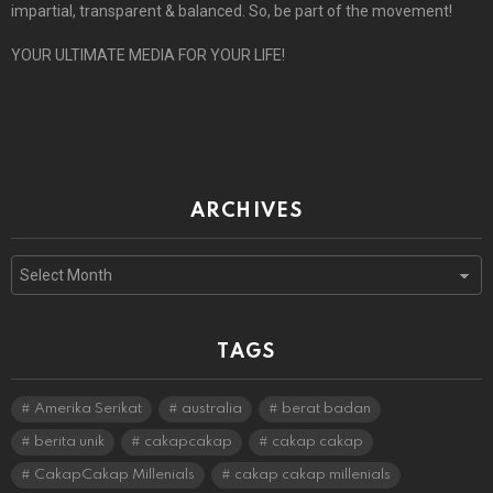
impartial, transparent & balanced. So, be part of the movement!
YOUR ULTIMATE MEDIA FOR YOUR LIFE!
ARCHIVES
Archives
TAGS
Amerika Serikat
australia
berat badan
berita unik
cakapcakap
cakap cakap
CakapCakap Millenials
cakap cakap millenials