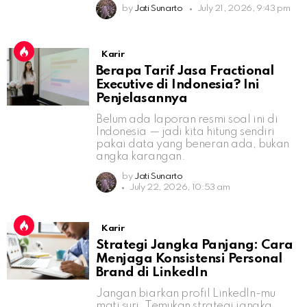
by
Jati Sunarto
July 21, 2026, 9:43 pm
Karir
Berapa Tarif Jasa Fractional
Executive di Indonesia? Ini
Penjelasannya
Belum ada laporan resmi soal ini di
Indonesia — jadi kita hitung sendiri
pakai data yang beneran ada, bukan
angka karangan.
by
Jati Sunarto
July 22, 2026, 10:53 am
Karir
Strategi Jangka Panjang: Cara
Menjaga Konsistensi Personal
Brand di LinkedIn
Jangan biarkan profil LinkedIn-mu
mati suri. Temukan strategi jangka