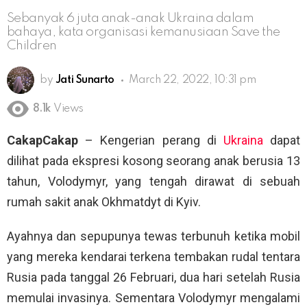
Sebanyak 6 juta anak-anak Ukraina dalam
bahaya, kata organisasi kemanusiaan Save the
Children
by
Jati Sunarto
March 22, 2022, 10:31 pm
8.1k
Views
CakapCakap
– Kengerian perang di
Ukraina
dapat
dilihat pada ekspresi kosong seorang anak berusia 13
tahun, Volodymyr, yang tengah dirawat di sebuah
rumah sakit anak Okhmatdyt di Kyiv.
Ayahnya dan sepupunya tewas terbunuh ketika mobil
yang mereka kendarai terkena tembakan rudal tentara
Rusia pada tanggal 26 Februari, dua hari setelah Rusia
memulai invasinya. Sementara Volodymyr mengalami