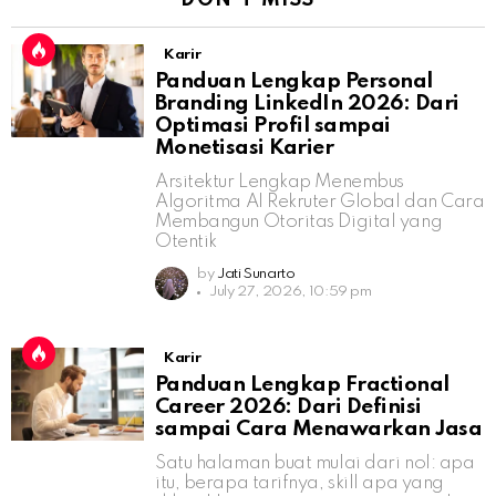
DON'T MISS
Karir
Panduan Lengkap Personal
Branding LinkedIn 2026: Dari
Optimasi Profil sampai
Monetisasi Karier
Arsitektur Lengkap Menembus
Algoritma AI Rekruter Global dan Cara
Membangun Otoritas Digital yang
Otentik
by
Jati Sunarto
July 27, 2026, 10:59 pm
Karir
Panduan Lengkap Fractional
Career 2026: Dari Definisi
sampai Cara Menawarkan Jasa
Satu halaman buat mulai dari nol: apa
itu, berapa tarifnya, skill apa yang