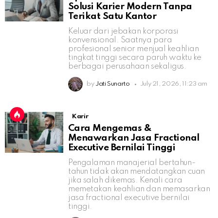
Solusi Karier Modern Tanpa
Terikat Satu Kantor
Keluar dari jebakan korporasi
konvensional. Saatnya para
profesional senior menjual keahlian
tingkat tinggi secara paruh waktu ke
berbagai perusahaan sekaligus.
by
Jati Sunarto
July 21, 2026, 11:23 am
Karir
Cara Mengemas &
Menawarkan Jasa Fractional
Executive Bernilai Tinggi
Pengalaman manajerial bertahun-
tahun tidak akan mendatangkan cuan
jika salah dikemas. Kenali cara
memetakan keahlian dan memasarkan
jasa fractional executive bernilai
tinggi.