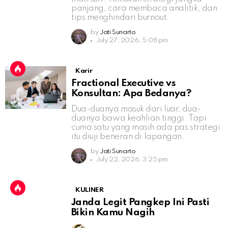
panjang, cara membaca analitik, dan
tips menghindari burnout.
by
Jati Sunarto
July 27, 2026, 5:08 pm
Karir
Fractional Executive vs
Konsultan: Apa Bedanya?
Dua-duanya masuk dari luar, dua-
duanya bawa keahlian tinggi. Tapi
cuma satu yang masih ada pas strategi
itu diuji beneran di lapangan.
by
Jati Sunarto
July 22, 2026, 3:25 pm
KULINER
Janda Legit Pangkep Ini Pasti
Bikin Kamu Nagih