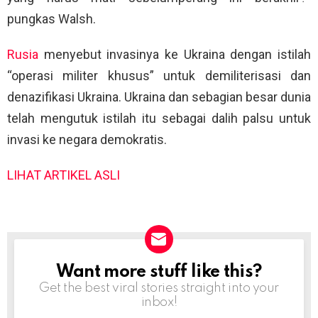
pungkas Walsh.
Rusia
menyebut invasinya ke Ukraina dengan istilah
“operasi militer khusus” untuk demiliterisasi dan
denazifikasi Ukraina. Ukraina dan sebagian besar dunia
telah mengutuk istilah itu sebagai dalih palsu untuk
invasi ke negara demokratis.
LIHAT ARTIKEL ASLI
Want more stuff like this?
NEWSLETTER
Get the best viral stories straight into your
inbox!