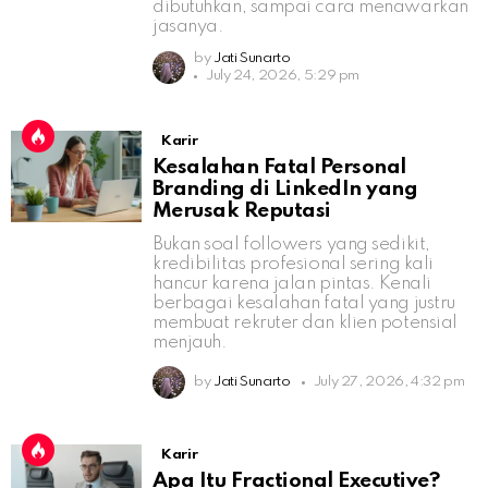
dibutuhkan, sampai cara menawarkan
jasanya.
by
Jati Sunarto
July 24, 2026, 5:29 pm
Karir
Kesalahan Fatal Personal
Branding di LinkedIn yang
Merusak Reputasi
Bukan soal followers yang sedikit,
kredibilitas profesional sering kali
hancur karena jalan pintas. Kenali
berbagai kesalahan fatal yang justru
membuat rekruter dan klien potensial
menjauh.
by
Jati Sunarto
July 27, 2026, 4:32 pm
Karir
Apa Itu Fractional Executive?