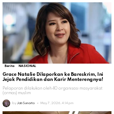
Berita
NASIONAL
Grace Natalie Dilaporkan ke Bareskrim, Ini
Jejak Pendidikan dan Karir Menterengnya!
Pelaporan dilakukan oleh 40 organisasi masyarakat
(ormas) muslim
by
Jati Sunarto
May 7, 2026, 4:14 pm