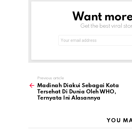
Want more s
NEWSLETTER
Get the best viral sto
Email
address:
Previous article
See
more
Madinah Diakui Sebagai Kota
Tersehat Di Dunia Oleh WHO,
Ternyata Ini Alasannya
YOU MA