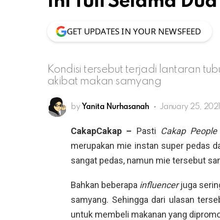
Ini Tuli Selama Dua
GET UPDATES IN YOUR NEWSFEED
Kondisi tersebut terjadi lantaran t
akibat makan samyang
by
Yanita Nurhasanah
January 25, 2021
CakapCakap –
Pasti
Cakap Peopl
merupakan mie instan super pedas dar
sangat pedas, namun mie tersebut sang
Bahkan beberapa
influencer
juga seri
samyang. Sehingga dari ulasan terseb
untuk membeli makanan yang dipromo