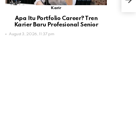
Daf
Karir
Apa Itu Portfolio Career? Tren
Karier Baru Profesional Senior
August 3, 2026, 11:37 pm