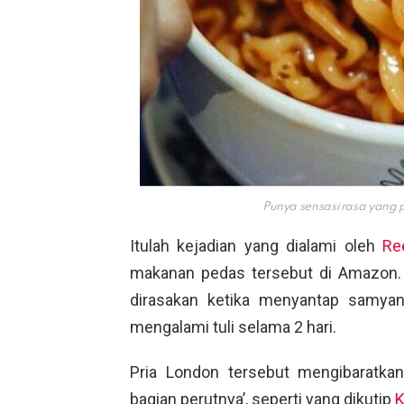
Punya sensasi rasa yang
Itulah kejadian yang dialami oleh
Re
makanan pedas tersebut di Amazon.
dirasakan ketika menyantap samyan
mengalami tuli selama 2 hari.
Pria London tersebut mengibaratka
bagian perutnya’, seperti yang dikutip
K