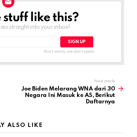
tuff like this?
ries straight into your inbox!
Don't worry, we don't spam
Next article
Joe Biden Melarang WNA dari 30
Negara Ini Masuk ke AS, Berikut
Daftarnya
Y ALSO LIKE