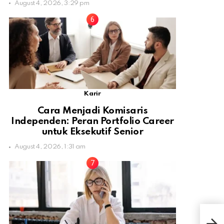
August 4, 2026, 3:29 pm
Karir
Cara Menjadi Komisaris
Independen: Peran Portfolio Career
untuk Eksekutif Senior
August 4, 2026, 1:31 am
Joe
Nega