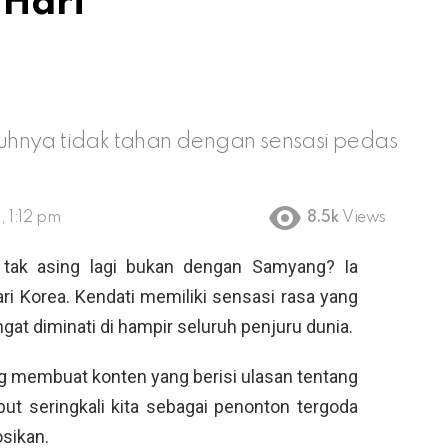
 Hari
ubuhnya tidak tahan dengan sensasi pedas
, 1:12 pm
8.5k
Views
e
tak asing lagi bukan dengan Samyang? Ia
i Korea. Kendati memiliki sensasi rasa yang
at diminati di hampir seluruh penjuru dunia.
ng membuat konten yang berisi ulasan tentang
ut seringkali kita sebagai penonton tergoda
sikan.