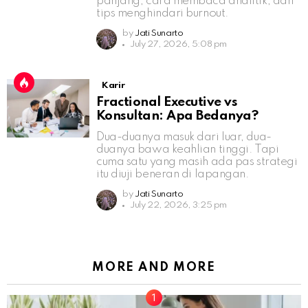
panjang, cara membaca analitik, dan
tips menghindari burnout.
by
Jati Sunarto
July 27, 2026, 5:08 pm
Karir
Fractional Executive vs
Konsultan: Apa Bedanya?
Dua-duanya masuk dari luar, dua-
duanya bawa keahlian tinggi. Tapi
cuma satu yang masih ada pas strategi
itu diuji beneran di lapangan.
by
Jati Sunarto
July 22, 2026, 3:25 pm
MORE AND MORE