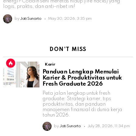
energi? Cobain seni meretas hidup (life hacks) yang
logis, praktis, dan anti-ribet ini!
by
Jati Sunarto
May 30, 2026, 3:35 pm
DON'T MISS
Karir
Panduan Lengkap Memulai
Karier & Produktivitas untuk
Fresh Graduate 2026
Peta jalan lengkap untuk fresh
graduate: Strategi karier, tips
produktivitas, dan panduan
manajemen finansial di dunia kerja
tahun 2026.
by
Jati Sunarto
July 28, 2026, 11:34 pm