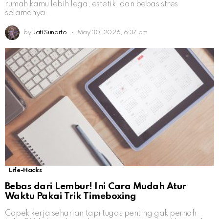
rumah kamu lebih lega, estetik, dan bebas stres
selamanya.
by
Jati Sunarto
May 30, 2026, 6:37 pm
Life-Hacks
Bebas dari Lembur! Ini Cara Mudah Atur
Waktu Pakai Trik Timeboxing
Capek kerja seharian tapi tugas penting gak pernah