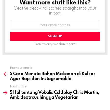
Want more stuff like this?
NEWSLETTER
Get the best viral stories straight into your
inbox!
Email
address:
Don't worry, we don't spam
Previous article
See
more
5 Cara Menata Bahan Makanan di Kulkas
Agar Rapi dan Instagramable
Next article
5 Hal tentang Vokalis Coldplay Chris Martin,
Ambidextrous hingga Vegetarian