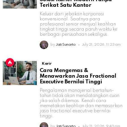
Terikat Satu Kantor
Keluar dari jebakan korporasi
konvensional. Saatnya para
profesional senior menjual keahlian
tingkat tinggi secara paruh waktu ke
berbagai perusahaan sekaligus.
by
Jati Sunarto
July 21, 2026, 11:23 am
Karir
Cara Mengemas &
Menawarkan Jasa Fractional
Executive Bernilai Tinggi
Pengalaman manajerial bertahun-
tahun tidak akan mendatangkan cuan
jika salah dikemas. Kenali cara
memetakan keahlian dan memasarkan
jasa fractional executive bernilai
tinggi.
by
Jati Sunarto
July 21, 2026, 9:43 pm