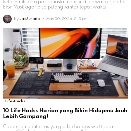
kelar? Yuk, bongkar rahasia mengunci jadwal kerja ala
Elon Musk agar bisa pulang kantor tepat waktu.
by
Jati Sunarto
May 30, 2026, 5:13 pm
Life-Hacks
10 Life Hacks Harian yang Bikin Hidupmu Jauh
Lebih Gampang!
Capek sama rutinitas yang bikin boncos waktu dan