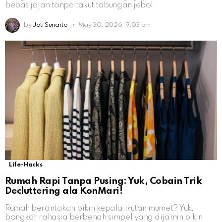
bebas jajan tanpa takut tabungan jebol
by
Jati Sunarto
May 30, 2026, 9:03 pm
Life-Hacks
Rumah Rapi Tanpa Pusing: Yuk, Cobain Trik
Decluttering ala KonMari!
Rumah berantakan bikin kepala ikutan mumet? Yuk,
bongkar rahasia berbenah simpel yang dijamin bikin