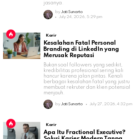
jasanya.
by
Jati Sunarto
July 24, 2026, 5:29 pm
Karir
Kesalahan Fatal Personal
Branding di LinkedIn yang
Merusak Reputasi
Bukan soal followers yang sedikit,
kredibilitas profesional sering kali
hancur karena jalan pintas. Kenali
berbagai kesalahan fatal yang justru
membuat rekruter dan klien potensial
menjauh.
by
Jati Sunarto
July 27, 2026, 4:32 pm
Karir
Apa Itu Fractional Executive?
Solusi Karier Modern Tanpa