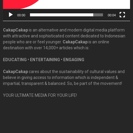
00:00
00:04
CakapCakap
is an alternative and modern digital media platform
with attractive and sophisticated content dedicated to Indonesian
people who are or feel younger.
CakapCakap
is an online
destination with over 14,000+ articles which is:
EDUCATING • ENTERTAINING • ENGAGING
CakapCakap
cares about the sustainability of cultural values and
believe in giving access to information which is independent &
impartial, transparent & balanced. So, be part of the movement!
YOUR ULTIMATE MEDIA FOR YOUR LIFE!