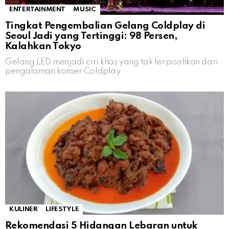
ENTERTAINMENT
MUSIC
Tingkat Pengembalian Gelang Coldplay di
Seoul Jadi yang Tertinggi: 98 Persen,
Kalahkan Tokyo
Gelang LED menjadi ciri khas yang tak terpisahkan dari
pengalaman konser Coldplay
KULINER
LIFESTYLE
Rekomendasi 5 Hidangan Lebaran untuk