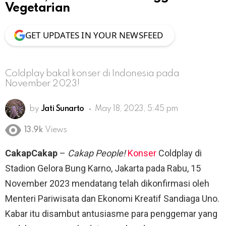
Vegetarian
GET UPDATES IN YOUR NEWSFEED
Coldplay bakal konser di Indonesia pada
November 2023!
by
Jati Sunarto
May 18, 2023, 5:45 pm
13.9k
Views
CakapCakap
–
Cakap People!
Konser
Coldplay di
Stadion Gelora Bung Karno, Jakarta pada Rabu, 15
November 2023 mendatang telah dikonfirmasi oleh
Menteri Pariwisata dan Ekonomi Kreatif Sandiaga Uno.
Kabar itu disambut antusiasme para penggemar yang