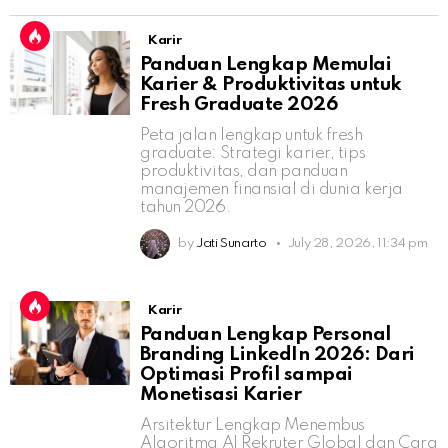
Karir
Panduan Lengkap Memulai
Karier & Produktivitas untuk
Fresh Graduate 2026
Peta jalan lengkap untuk fresh
graduate: Strategi karier, tips
produktivitas, dan panduan
manajemen finansial di dunia kerja
tahun 2026.
by
Jati Sunarto
July 28, 2026, 11:34 pm
Karir
Panduan Lengkap Personal
Branding LinkedIn 2026: Dari
Optimasi Profil sampai
Monetisasi Karier
Arsitektur Lengkap Menembus
Algoritma AI Rekruter Global dan Cara