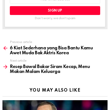
address:
Don't worry, we don't spam
Previous article
See
more
6 Kiat Sederhana yang Bisa Bantu Kamu
Awet Muda Bak Aktris Korea
Next article
Resep Bawal Bakar Siram Kecap, Menu
Makan Malam Keluarga
YOU MAY ALSO LIKE