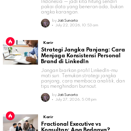
Indonesia — jadi kita hitung sendiri
pakai data yang beneran ada, bukan
angka karangan.
by
Jati Sunarto
July 22, 2026, 10:53 am
Karir
Strategi Jangka Panjang: Cara
Menjaga Konsistensi Personal
Brand di LinkedIn
Jangan biarkan profil LinkedIn-mu
mati suri. Temukan strategi jangka
panjang, cara membaca analitik, dan
tips menghindari burnout.
by
Jati Sunarto
July 27, 2026, 5:08 pm
Karir
Fractional Executive vs
Konsultan: Apa Bedanya?