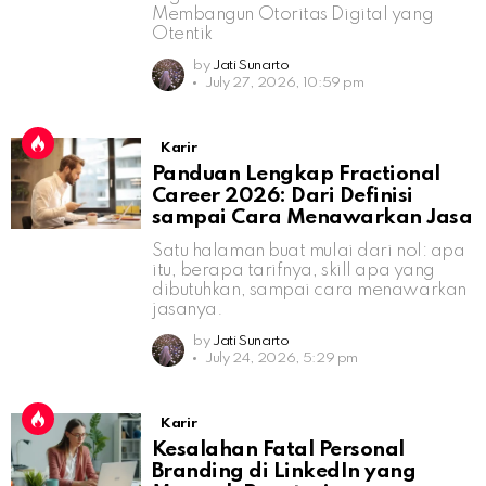
Membangun Otoritas Digital yang
Otentik
by
Jati Sunarto
July 27, 2026, 10:59 pm
Karir
Panduan Lengkap Fractional
Career 2026: Dari Definisi
sampai Cara Menawarkan Jasa
Satu halaman buat mulai dari nol: apa
itu, berapa tarifnya, skill apa yang
dibutuhkan, sampai cara menawarkan
jasanya.
by
Jati Sunarto
July 24, 2026, 5:29 pm
Karir
Kesalahan Fatal Personal
Branding di LinkedIn yang