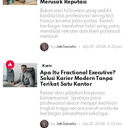
Merusak Reputasi
Bukan soal followers yang sedikit,
kredibilitas profesional sering kali
hancur karena jalan pintas. Kenali
berbagai kesalahan fatal yang justru
membuat rekruter dan klien potensial
menjauh.
by
Jati Sunarto
July 27, 2026, 4:32 pm
Karir
Apa Itu Fractional Executive?
Solusi Karier Modern Tanpa
Terikat Satu Kantor
Keluar dari jebakan korporasi
konvensional. Saatnya para
profesional senior menjual keahlian
tingkat tinggi secara paruh waktu ke
berbagai perusahaan sekaligus.
by
Jati Sunarto
July 21, 2026, 11:23 am