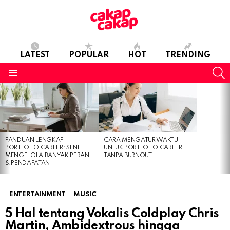
LATEST
POPULAR
HOT
TRENDING
S
Menu
LATEST
STORIES
PANDUAN LENGKAP
CARA MENGATUR WAKTU
PORTFOLIO CAREER: SENI
UNTUK PORTFOLIO CAREER
MENGELOLA BANYAK PERAN
TANPA BURNOUT
& PENDAPATAN
ENTERTAINMENT
MUSIC
5 Hal tentang Vokalis Coldplay Chris
Martin, Ambidextrous hingga