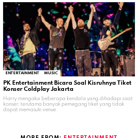
ENTERTAINMENT
MUSIC
PK Entertainment Bicara Soal Kisruhnya Tiket
Konser Coldplay Jakarta
Harry mengakui beberapa kendala yang dihadapi saat
konser, terutama banyak pemegang tiket yang tidak
dapat memasuki venue.
MORE FROM:
ENTERTAINMENT