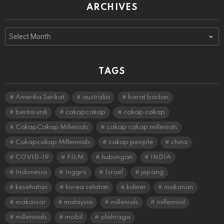
ARCHIVES
Archives
TAGS
Amerika Serikat
australia
berat badan
berita unik
cakapcakap
cakap cakap
CakapCakap Millenials
cakap cakap millenials
Cakapcakap Millennials
cakap people
china
COVID-19
FILM
hubungan
INDIA
Indonesia
Inggris
Israel
jepang
kesehatan
korea selatan
kuliner
makanan
makassar
malaysia
millenials
millennial
millennials
mobil
olahraga