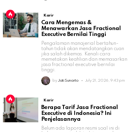
Karir
Cara Mengemas &
Menawarkan Jasa Fractional
Executive Bernilai Tinggi
Pengalaman manajerial bertahun-
tahun tidak akan mendatangkan cuan
jika salah dikemas. Kenali cara
memetakan keahlian dan memasarkan
jasa fractional executive bernilai
tinggi.
by
Jati Sunarto
July 21, 2026, 9:43 pm
Karir
Berapa Tarif Jasa Fractional
Executive di Indonesia? Ini
Penjelasannya
Belum ada laporan resmi soal ini di