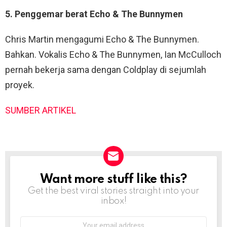
5. Penggemar berat Echo & The Bunnymen
Chris Martin mengagumi Echo & The Bunnymen.
Bahkan. Vokalis Echo & The Bunnymen, Ian McCulloch
pernah bekerja sama dengan Coldplay di sejumlah
proyek.
SUMBER ARTIKEL
Want more stuff like this?
NEWSLETTER
Get the best viral stories straight into your
inbox!
Email