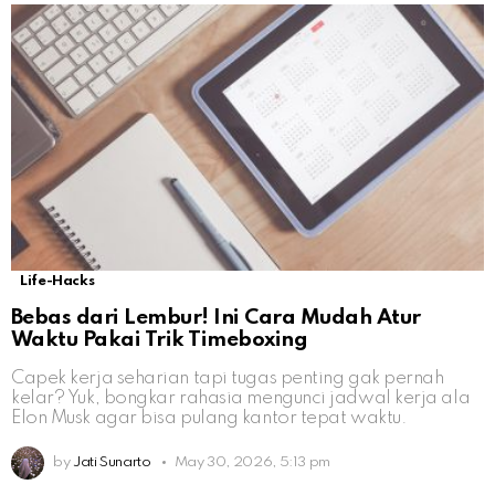
Life-Hacks
Bebas dari Lembur! Ini Cara Mudah Atur
Waktu Pakai Trik Timeboxing
Capek kerja seharian tapi tugas penting gak pernah
kelar? Yuk, bongkar rahasia mengunci jadwal kerja ala
Elon Musk agar bisa pulang kantor tepat waktu.
by
Jati Sunarto
May 30, 2026, 5:13 pm