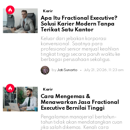
Karir
Apa Itu Fractional Executive?
Solusi Karier Modern Tanpa
Terikat Satu Kantor
Keluar dari jebakan korporasi
konvensional. Saatnya para
profesional senior menjual keahlian
tingkat tinggi secara paruh waktu ke
berbagai perusahaan sekaligus.
by
Jati Sunarto
July 21, 2026, 11:23 am
Karir
Cara Mengemas &
Menawarkan Jasa Fractional
Executive Bernilai Tinggi
Pengalaman manajerial bertahun-
tahun tidak akan mendatangkan cuan
jika salah dikemas. Kenali cara