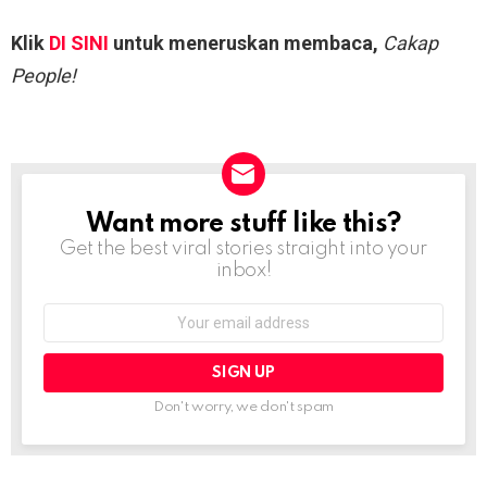
Klik
DI SINI
untuk meneruskan membaca,
Cakap
People!
Want more stuff like this?
NEWSLETTER
Get the best viral stories straight into your
inbox!
Email
address:
Don't worry, we don't spam