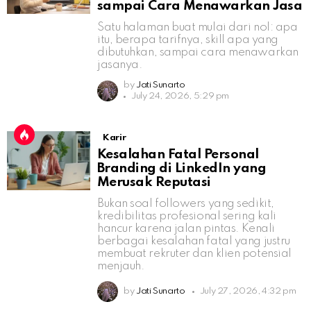
sampai Cara Menawarkan Jasa
Satu halaman buat mulai dari nol: apa
itu, berapa tarifnya, skill apa yang
dibutuhkan, sampai cara menawarkan
jasanya.
by
Jati Sunarto
July 24, 2026, 5:29 pm
Karir
Kesalahan Fatal Personal
Branding di LinkedIn yang
Merusak Reputasi
Bukan soal followers yang sedikit,
kredibilitas profesional sering kali
hancur karena jalan pintas. Kenali
berbagai kesalahan fatal yang justru
membuat rekruter dan klien potensial
menjauh.
by
Jati Sunarto
July 27, 2026, 4:32 pm