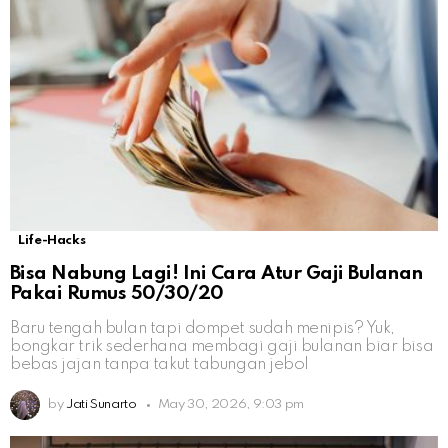
Life-Hacks
Bisa Nabung Lagi! Ini Cara Atur Gaji Bulanan
Pakai Rumus 50/30/20
Baru tengah bulan tapi dompet sudah menipis? Yuk,
bongkar trik sederhana membagi gaji bulanan biar bisa
bebas jajan tanpa takut tabungan jebol
by
Jati Sunarto
May 30, 2026, 9:03 pm