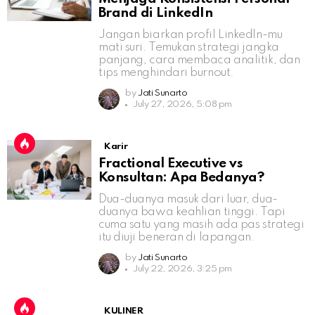
Brand di LinkedIn
Jangan biarkan profil LinkedIn-mu
mati suri. Temukan strategi jangka
panjang, cara membaca analitik, dan
tips menghindari burnout.
by
Jati Sunarto
July 27, 2026, 5:08 pm
Karir
Fractional Executive vs
Konsultan: Apa Bedanya?
Dua-duanya masuk dari luar, dua-
duanya bawa keahlian tinggi. Tapi
cuma satu yang masih ada pas strategi
itu diuji beneran di lapangan.
by
Jati Sunarto
July 22, 2026, 3:25 pm
KULINER