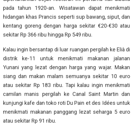
pada tahun 1920-an. Wisatawan dapat menikmati
hidangan khas Prancis seperti sup bawang, siput, dan
kentang goreng dengan harga sekitar €20-€30 atau
sekitar Rp 366 ribu hingga Rp 549 ribu.
Kalau ingin bersantap di luar ruangan pergilah ke Elià di
distrik ke-11 untuk menikmati makanan jalanan
Yunani yang lezat dengan harga yang wajar. Makan
siang dan makan malam semuanya sekitar 10 euro
atau sekitar Rp 183 ribu. Tapi kalau ingin menikmati
camilan manis pergilah ke Canal Saint Martin dan
kunjungi kafe dan toko roti Du Pain et des Idées untuk
menikmati makanan panggang lezat seharga 5 euro
atau sekitar Rp 91 ribu.