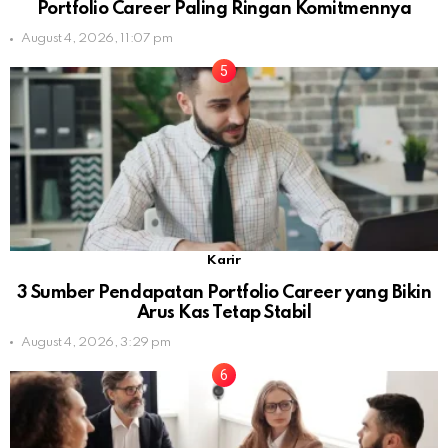
Portfolio Career Paling Ringan Komitmennya
August 4, 2026, 11:07 pm
Karir
3 Sumber Pendapatan Portfolio Career yang Bikin
Arus Kas Tetap Stabil
August 4, 2026, 3:29 pm