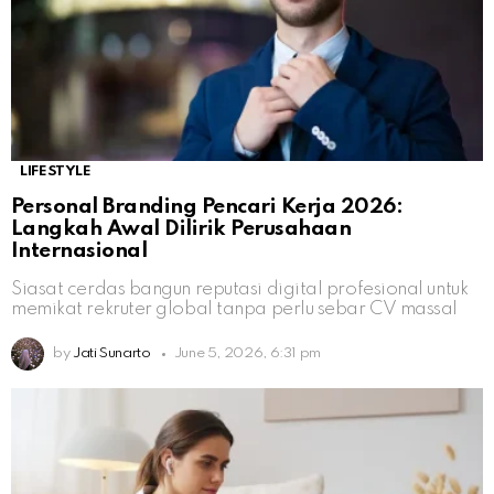
LIFESTYLE
Personal Branding Pencari Kerja 2026:
Langkah Awal Dilirik Perusahaan
Internasional
Siasat cerdas bangun reputasi digital profesional untuk
memikat rekruter global tanpa perlu sebar CV massal
by
Jati Sunarto
June 5, 2026, 6:31 pm