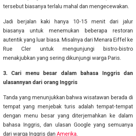
tersebut biasanya terlalu mahal dan mengecewakan.
Jadi berjalan kaki hanya 10-15 menit dari jalur
biasanya untuk menemukan beberapa restoran
autentik yang luar biasa. Misalnya dari Menara Eiffel ke
Rue Cler untuk mengunjungi bistro-bistro
menakjubkan yang sering dikunjungi warga Paris.
3. Cari menu besar dalam bahasa Inggris dan
ulasannyan dari orang Inggris
Tanda yang menunjukkan bahwa wisatawan berada di
tempat yang menjebak turis adalah tempat-tempat
dengan menu besar yang diterjemahkan ke dalam
bahasa Inggris, dan ulasan Google yang semuanya
dari warga Inggris dan
Amerika
.