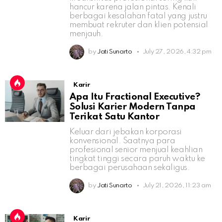
hancur karena jalan pintas. Kenali
berbagai kesalahan fatal yang justru
membuat rekruter dan klien potensial
menjauh.
by
Jati Sunarto
July 27, 2026, 4:32 pm
Karir
Apa Itu Fractional Executive?
Solusi Karier Modern Tanpa
Terikat Satu Kantor
Keluar dari jebakan korporasi
konvensional. Saatnya para
profesional senior menjual keahlian
tingkat tinggi secara paruh waktu ke
berbagai perusahaan sekaligus.
by
Jati Sunarto
July 21, 2026, 11:23 am
Karir