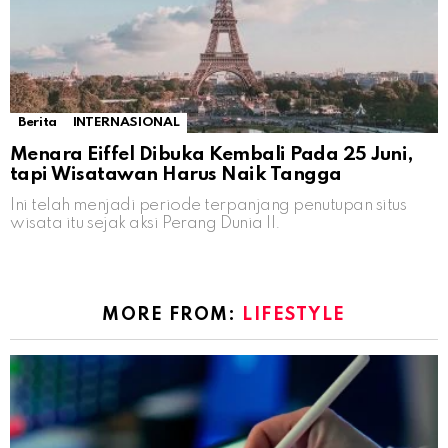
Berita
INTERNASIONAL
Menara Eiffel Dibuka Kembali Pada 25 Juni,
tapi Wisatawan Harus Naik Tangga
Ini telah menjadi periode terpanjang penutupan situs
wisata itu sejak aksi Perang Dunia II.
MORE FROM:
LIFESTYLE