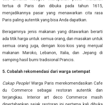
tertua di Paris dan dibuka pada tahun 1615,
menjadikannya pasar yang menawarkan cita rasa
Paris paling autentik yang bisa Anda dapatkan.
Beragamnya jenis makanan yang ditawarkan berarti
ada titik harga untuk semua orang, dan masakan untuk
semua orang juga, dengan kios-kios yang menjual
makanan Maroko, Lebanon, Italia, dan Jepang di
samping hasil bumi tradisional Prancis.
5. Cobalah rekomendasi dari warga setempat
Cakap People!
Warga Paris merekomendasikan Cafe
du Commerce sebagai restoran autentik dan
terjangkau. Interior art deco Commerce masih
dipertahankan sejak restoran ini pertama kali dibuka