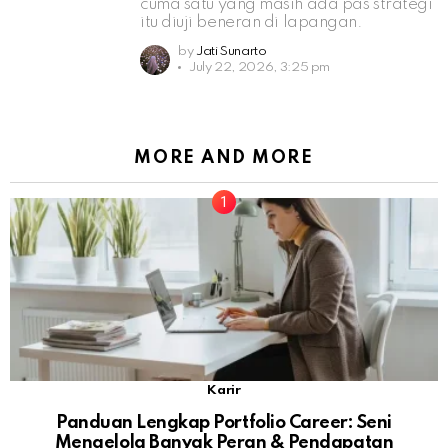
cuma satu yang masih ada pas strategi
itu diuji beneran di lapangan.
by
Jati Sunarto
July 22, 2026, 3:25 pm
MORE AND MORE
Karir
Panduan Lengkap Portfolio Career: Seni
Mengelola Banyak Peran & Pendapatan