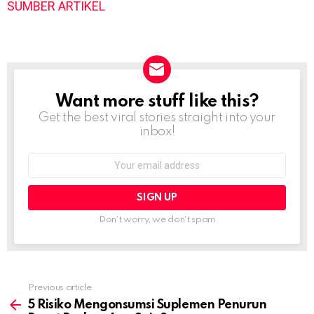
SUMBER ARTIKEL
Want more stuff like this?
NEWSLETTER
Get the best viral stories straight into your
inbox!
Email
address:
Don't worry, we don't spam
Previous article
See
more
5 Risiko Mengonsumsi Suplemen Penurun