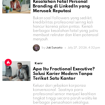
Kesalahan Fatal Personal
Branding di LinkedIn yang
Merusak Reputasi
Bukan soal followers yang sedikit,
kredibilitas profesional sering kali
hancur karena jalan pintas. Kenali
berbagai kesalahan fatal yang justru
membuat rekruter dan klien potensial
menjauh.
by
Jati Sunarto
July 27, 2026, 4:32 pm
Karir
Apa Itu Fractional Executive?
Solusi Karier Modern Tanpa
Terikat Satu Kantor
Keluar dari jebakan korporasi
konvensional. Saatnya para
profesional senior menjual keahlian
tingkat tinggi secara paruh waktu ke
berbagai perusahaan sekaligus.