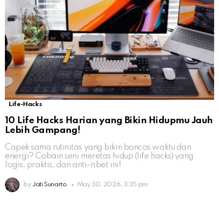
Life-Hacks
10 Life Hacks Harian yang Bikin Hidupmu Jauh
Lebih Gampang!
Capek sama rutinitas yang bikin boncos waktu dan
energi? Cobain seni meretas hidup (life hacks) yang
logis, praktis, dan anti-ribet ini!
by
Jati Sunarto
May 30, 2026, 3:35 pm