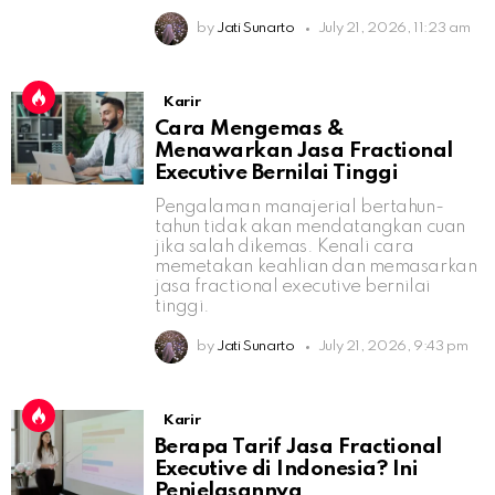
by
Jati Sunarto
July 21, 2026, 11:23 am
Karir
Cara Mengemas &
Menawarkan Jasa Fractional
Executive Bernilai Tinggi
Pengalaman manajerial bertahun-
tahun tidak akan mendatangkan cuan
jika salah dikemas. Kenali cara
memetakan keahlian dan memasarkan
jasa fractional executive bernilai
tinggi.
by
Jati Sunarto
July 21, 2026, 9:43 pm
Karir
Berapa Tarif Jasa Fractional
Executive di Indonesia? Ini
Penjelasannya