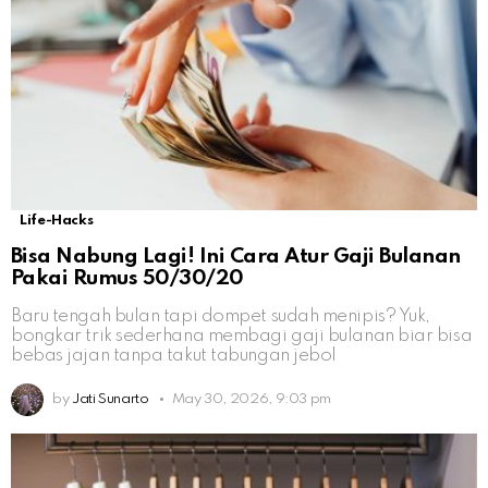
Life-Hacks
Bisa Nabung Lagi! Ini Cara Atur Gaji Bulanan
Pakai Rumus 50/30/20
Baru tengah bulan tapi dompet sudah menipis? Yuk,
bongkar trik sederhana membagi gaji bulanan biar bisa
bebas jajan tanpa takut tabungan jebol
by
Jati Sunarto
May 30, 2026, 9:03 pm