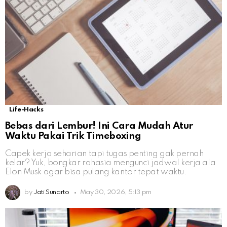
Life-Hacks
Bebas dari Lembur! Ini Cara Mudah Atur
Waktu Pakai Trik Timeboxing
Capek kerja seharian tapi tugas penting gak pernah
kelar? Yuk, bongkar rahasia mengunci jadwal kerja ala
Elon Musk agar bisa pulang kantor tepat waktu.
by
Jati Sunarto
May 30, 2026, 5:13 pm