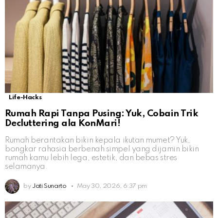
Life-Hacks
Rumah Rapi Tanpa Pusing: Yuk, Cobain Trik
Decluttering ala KonMari!
Rumah berantakan bikin kepala ikutan mumet? Yuk,
bongkar rahasia berbenah simpel yang dijamin bikin
rumah kamu lebih lega, estetik, dan bebas stres
selamanya.
by
Jati Sunarto
May 30, 2026, 6:37 pm