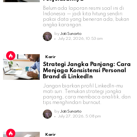
Belum ada laporan resmi soal ini di
Indonesia — jadi kita hitung sendiri
pakai data yang beneran ada, bukan
angka karangan.
by
Jati Sunarto
July 22, 2026, 10:53 am
Karir
Strategi Jangka Panjang: Cara
Menjaga Konsistensi Personal
Brand di LinkedIn
Jangan biarkan profil LinkedIn-mu
mati suri. Temukan strategi jangka
panjang, cara membaca analitik, dan
tips menghindari burnout.
by
Jati Sunarto
July 27, 2026, 5:08 pm
Karir