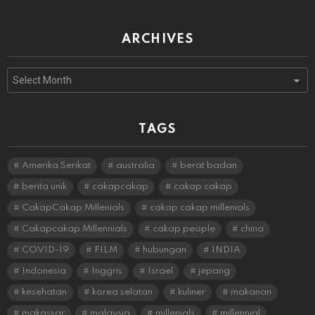
ARCHIVES
Archives
TAGS
Amerika Serikat
australia
berat badan
berita unik
cakapcakap
cakap cakap
CakapCakap Millenials
cakap cakap millenials
Cakapcakap Millennials
cakap people
china
COVID-19
FILM
hubungan
INDIA
Indonesia
Inggris
Israel
jepang
kesehatan
korea selatan
kuliner
makanan
makassar
malaysia
millenials
millennial