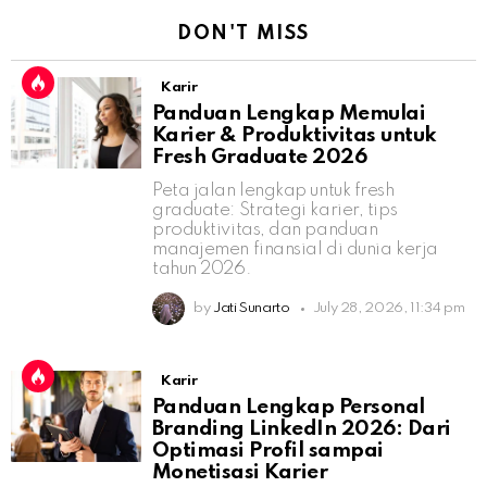
DON'T MISS
Karir
Panduan Lengkap Memulai
Karier & Produktivitas untuk
Fresh Graduate 2026
Peta jalan lengkap untuk fresh
graduate: Strategi karier, tips
produktivitas, dan panduan
manajemen finansial di dunia kerja
tahun 2026.
by
Jati Sunarto
July 28, 2026, 11:34 pm
Karir
Panduan Lengkap Personal
Branding LinkedIn 2026: Dari
Optimasi Profil sampai
Monetisasi Karier