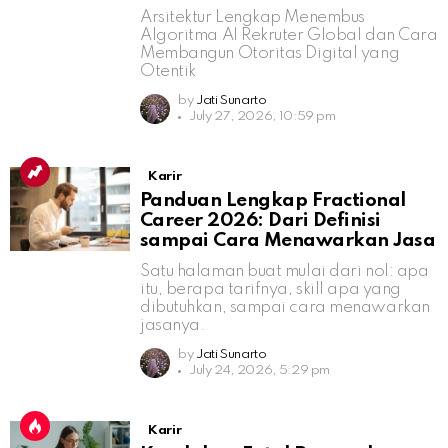
Arsitektur Lengkap Menembus
Algoritma AI Rekruter Global dan Cara
Membangun Otoritas Digital yang
Otentik
by
Jati Sunarto
July 27, 2026, 10:59 pm
Karir
Panduan Lengkap Fractional
Career 2026: Dari Definisi
sampai Cara Menawarkan Jasa
Satu halaman buat mulai dari nol: apa
itu, berapa tarifnya, skill apa yang
dibutuhkan, sampai cara menawarkan
jasanya.
by
Jati Sunarto
July 24, 2026, 5:29 pm
Karir