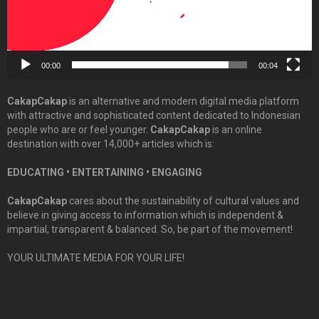
00:00
00:04
CakapCakap
is an alternative and modern digital media platform
with attractive and sophisticated content dedicated to Indonesian
people who are or feel younger.
CakapCakap
is an online
destination with over 14,000+ articles which is:
EDUCATING • ENTERTAINING • ENGAGING
CakapCakap
cares about the sustainability of cultural values and
believe in giving access to information which is independent &
impartial, transparent & balanced. So, be part of the movement!
YOUR ULTIMATE MEDIA FOR YOUR LIFE!