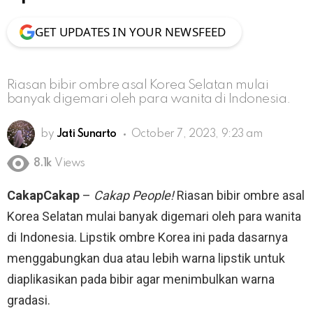
GET UPDATES IN YOUR NEWSFEED
Riasan bibir ombre asal Korea Selatan mulai
banyak digemari oleh para wanita di Indonesia.
by
Jati Sunarto
October 7, 2023, 9:23 am
8.1k
Views
CakapCakap
–
Cakap People!
Riasan bibir ombre asal
Korea Selatan mulai banyak digemari oleh para wanita
di Indonesia. Lipstik ombre Korea ini pada dasarnya
menggabungkan dua atau lebih warna lipstik untuk
diaplikasikan pada bibir agar menimbulkan warna
gradasi.