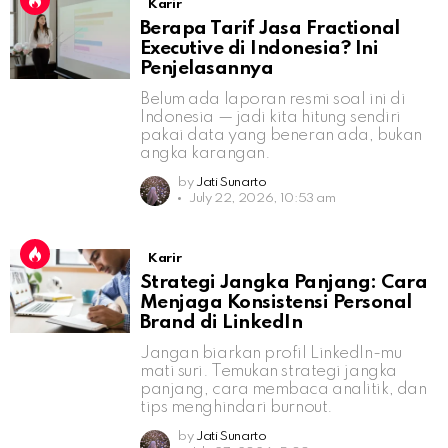
Karir
Berapa Tarif Jasa Fractional
Executive di Indonesia? Ini
Penjelasannya
Belum ada laporan resmi soal ini di
Indonesia — jadi kita hitung sendiri
pakai data yang beneran ada, bukan
angka karangan.
by
Jati Sunarto
July 22, 2026, 10:53 am
Karir
Strategi Jangka Panjang: Cara
Menjaga Konsistensi Personal
Brand di LinkedIn
Jangan biarkan profil LinkedIn-mu
mati suri. Temukan strategi jangka
panjang, cara membaca analitik, dan
tips menghindari burnout.
by
Jati Sunarto