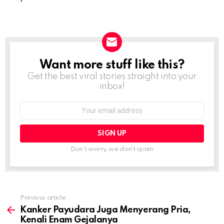
Want more stuff like this?
NEWSLETTER
Get the best viral stories straight into your
inbox!
Email
address:
Don't worry, we don't spam
Previous article
See
more
Kanker Payudara Juga Menyerang Pria,
Kenali Enam Gejalanya