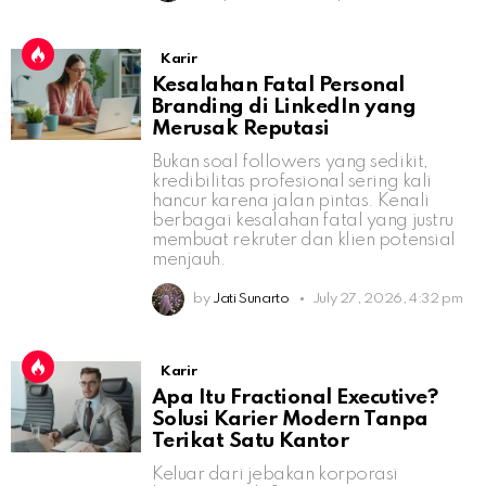
Karir
Kesalahan Fatal Personal
Branding di LinkedIn yang
Merusak Reputasi
Bukan soal followers yang sedikit,
kredibilitas profesional sering kali
hancur karena jalan pintas. Kenali
berbagai kesalahan fatal yang justru
membuat rekruter dan klien potensial
menjauh.
by
Jati Sunarto
July 27, 2026, 4:32 pm
Karir
Apa Itu Fractional Executive?
Solusi Karier Modern Tanpa
Terikat Satu Kantor
Keluar dari jebakan korporasi