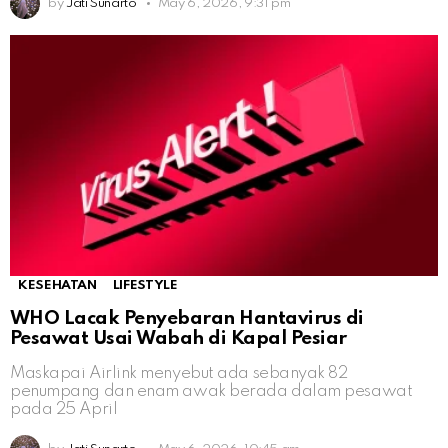
by
Jati Sunarto
May 6, 2026, 9:31 pm
KESEHATAN
LIFESTYLE
WHO Lacak Penyebaran Hantavirus di
Pesawat Usai Wabah di Kapal Pesiar
Maskapai Airlink menyebut ada sebanyak 82
penumpang dan enam awak berada dalam pesawat
pada 25 April