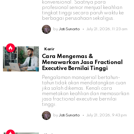
konvensional. Saatnya para
profesional senior menjual keahlian
tingkat tinggi secara paruh waktu ke
berbagai perusahaan sekaligus.
by
Jati Sunarto
July 21, 2026, 11:23 am
Karir
Cara Mengemas &
Menawarkan Jasa Fractional
Executive Bernilai Tinggi
Pengalaman manajerial bertahun-
tahun tidak akan mendatangkan cuan
jika salah dikemas. Kenali cara
memetakan keahlian dan memasarkan
jasa fractional executive bernilai
tinggi.
by
Jati Sunarto
July 21, 2026, 9:43 pm