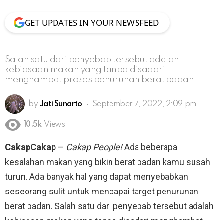
GET UPDATES IN YOUR NEWSFEED
Salah satu dari penyebab tersebut adalah
kebiasaan makan yang tanpa disadari
menghambat proses penurunan berat badan.
by
Jati Sunarto
September 7, 2022, 2:09 pm
10.5k
Views
CakapCakap
–
Cakap People!
Ada beberapa
kesalahan makan yang bikin berat badan kamu susah
turun. Ada banyak hal yang dapat menyebabkan
seseorang sulit untuk mencapai target penurunan
berat badan. Salah satu dari penyebab tersebut adalah