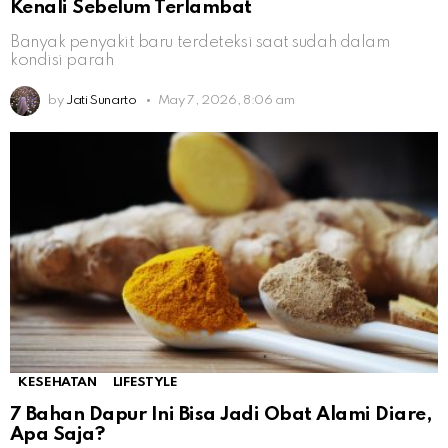
Kenali Sebelum Terlambat
Banyak penyakit baru terdeteksi saat sudah dalam
kondisi parah
by
Jati Sunarto
May 7, 2026, 8:06 am
KESEHATAN
LIFESTYLE
7 Bahan Dapur Ini Bisa Jadi Obat Alami Diare,
Apa Saja?