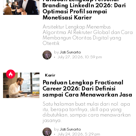
Branding LinkedIn 2026: Dari
Optimasi Profil sampai
Monetisasi Karier
Arsitektur Lengkap Menembus
Algoritma AI Rekruter Global dan Cara
Membangun Otoritas Digital yang
Otentik
by
Jati Sunarto
July 27, 2026, 10:59 pm
Karir
Panduan Lengkap Fractional
Career 2026: Dari Definisi
sampai Cara Menawarkan Jasa
Satu halaman buat mulai dari nol: apa
itu, berapa tarifnya, skill apa yang
dibutuhkan, sampai cara menawarkan
jasanya.
by
Jati Sunarto
July 24, 2026, 5:29 pm