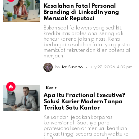
Kesalahan Fatal Personal
Branding di LinkedIn yang
Merusak Reputasi
Bukan soal followers yang sedikit,
kredibilitas profesional sering kali
hancur karena jalan pintas. Kenali
berbagai kesalahan fatal yang justru
membuat rekruter dan klien potensial
menjauh.
by
Jati Sunarto
July 27, 2026, 4:32 pm
Karir
Apa Itu Fractional Executive?
Solusi Karier Modern Tanpa
Terikat Satu Kantor
Keluar dari jebakan korporasi
konvensional. Saatnya para
profesional senior menjual keahlian
tingkat tinggi secara paruh waktu ke