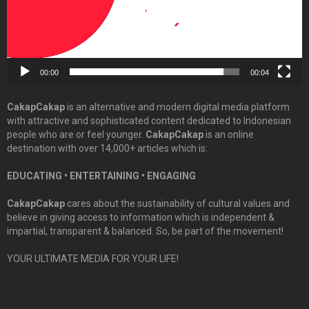
00:00
00:04
CakapCakap
is an alternative and modern digital media platform
with attractive and sophisticated content dedicated to Indonesian
people who are or feel younger.
CakapCakap
is an online
destination with over 14,000+ articles which is:
EDUCATING • ENTERTAINING • ENGAGING
CakapCakap
cares about the sustainability of cultural values and
believe in giving access to information which is independent &
impartial, transparent & balanced. So, be part of the movement!
YOUR ULTIMATE MEDIA FOR YOUR LIFE!