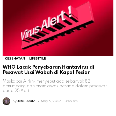
KESEHATAN
LIFESTYLE
WHO Lacak Penyebaran Hantavirus di
Pesawat Usai Wabah di Kapal Pesiar
Maskapai Airlink menyebut ada sebanyak 82
penumpang dan enam awak berada dalam pesawat
pada 25 April
by
Jati Sunarto
May 6, 2026, 10:45 am