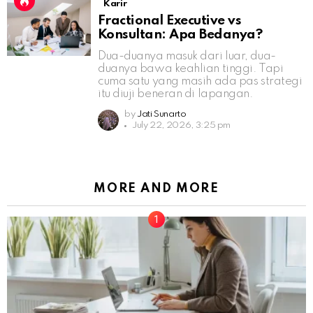
Karir
Fractional Executive vs
Konsultan: Apa Bedanya?
Dua-duanya masuk dari luar, dua-
duanya bawa keahlian tinggi. Tapi
cuma satu yang masih ada pas strategi
itu diuji beneran di lapangan.
by
Jati Sunarto
July 22, 2026, 3:25 pm
MORE AND MORE