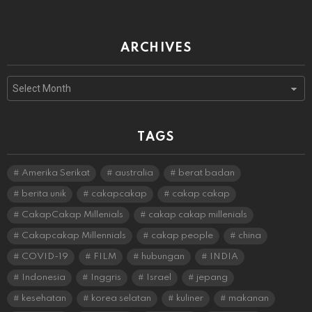
ARCHIVES
Archives
TAGS
Amerika Serikat
australia
berat badan
berita unik
cakapcakap
cakap cakap
CakapCakap Millenials
cakap cakap millenials
Cakapcakap Millennials
cakap people
china
COVID-19
FILM
hubungan
INDIA
Indonesia
Inggris
Israel
jepang
kesehatan
korea selatan
kuliner
makanan