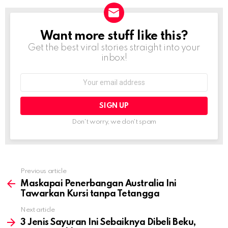
Want more stuff like this?
NEWSLETTER
Get the best viral stories straight into your
inbox!
Email
address:
Don't worry, we don't spam
Previous article
See
more
Maskapai Penerbangan Australia Ini
Tawarkan Kursi tanpa Tetangga
Next article
3 Jenis Sayuran Ini Sebaiknya Dibeli Beku,