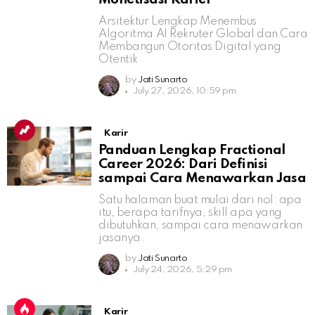
Arsitektur Lengkap Menembus
Algoritma AI Rekruter Global dan Cara
Membangun Otoritas Digital yang
Otentik
by
Jati Sunarto
July 27, 2026, 10:59 pm
Karir
Panduan Lengkap Fractional
Career 2026: Dari Definisi
sampai Cara Menawarkan Jasa
Satu halaman buat mulai dari nol: apa
itu, berapa tarifnya, skill apa yang
dibutuhkan, sampai cara menawarkan
jasanya.
by
Jati Sunarto
July 24, 2026, 5:29 pm
Karir