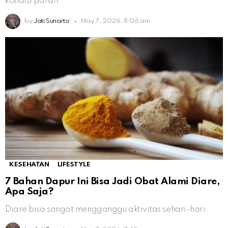
kondisi parah
by
Jati Sunarto
May 7, 2026, 8:06 am
KESEHATAN
LIFESTYLE
7 Bahan Dapur Ini Bisa Jadi Obat Alami Diare,
Apa Saja?
Diare bisa sangat mengganggu aktivitas sehari-hari