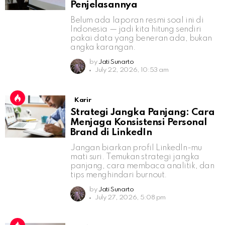
Penjelasannya
Belum ada laporan resmi soal ini di
Indonesia — jadi kita hitung sendiri
pakai data yang beneran ada, bukan
angka karangan.
by
Jati Sunarto
July 22, 2026, 10:53 am
Karir
Strategi Jangka Panjang: Cara
Menjaga Konsistensi Personal
Brand di LinkedIn
Jangan biarkan profil LinkedIn-mu
mati suri. Temukan strategi jangka
panjang, cara membaca analitik, dan
tips menghindari burnout.
by
Jati Sunarto
July 27, 2026, 5:08 pm