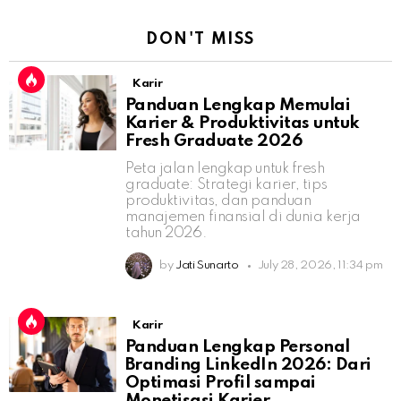
DON'T MISS
Karir
Panduan Lengkap Memulai
Karier & Produktivitas untuk
Fresh Graduate 2026
Peta jalan lengkap untuk fresh
graduate: Strategi karier, tips
produktivitas, dan panduan
manajemen finansial di dunia kerja
tahun 2026.
by
Jati Sunarto
July 28, 2026, 11:34 pm
Karir
Panduan Lengkap Personal
Branding LinkedIn 2026: Dari
Optimasi Profil sampai
Monetisasi Karier