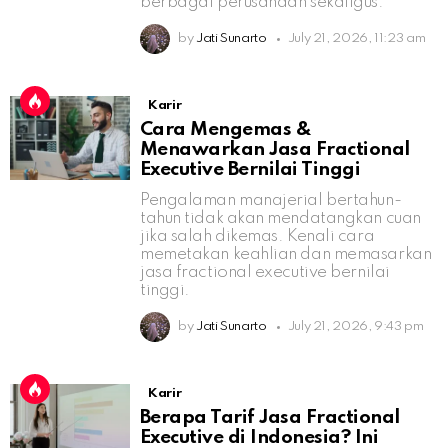
berbagai perusahaan sekaligus.
by
Jati Sunarto
July 21, 2026, 11:23 am
Karir
Cara Mengemas &
Menawarkan Jasa Fractional
Executive Bernilai Tinggi
Pengalaman manajerial bertahun-
tahun tidak akan mendatangkan cuan
jika salah dikemas. Kenali cara
memetakan keahlian dan memasarkan
jasa fractional executive bernilai
tinggi.
by
Jati Sunarto
July 21, 2026, 9:43 pm
Karir
Berapa Tarif Jasa Fractional
Executive di Indonesia? Ini