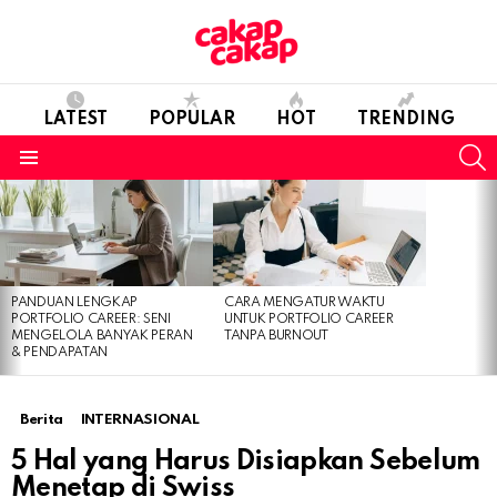
LATEST
POPULAR
HOT
TRENDING
S
Menu
LATEST
STORIES
PANDUAN LENGKAP
CARA MENGATUR WAKTU
PORTFOLIO CAREER: SENI
UNTUK PORTFOLIO CAREER
MENGELOLA BANYAK PERAN
TANPA BURNOUT
& PENDAPATAN
Berita
INTERNASIONAL
5 Hal yang Harus Disiapkan Sebelum
Menetap di Swiss