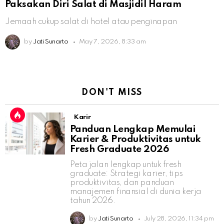
Paksakan Diri Salat di Masjidil Haram
Jemaah cukup salat di hotel atau penginapan
by
Jati Sunarto
May 7, 2026, 8:33 am
DON'T MISS
Karir
Panduan Lengkap Memulai
Karier & Produktivitas untuk
Fresh Graduate 2026
Peta jalan lengkap untuk fresh
graduate: Strategi karier, tips
produktivitas, dan panduan
manajemen finansial di dunia kerja
tahun 2026.
by
Jati Sunarto
July 28, 2026, 11:34 pm