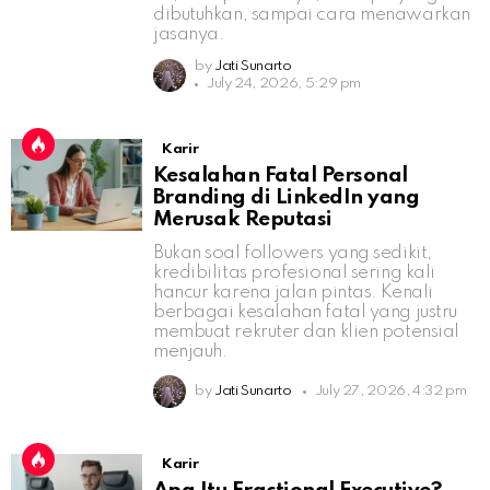
dibutuhkan, sampai cara menawarkan
jasanya.
by
Jati Sunarto
July 24, 2026, 5:29 pm
Karir
Kesalahan Fatal Personal
Branding di LinkedIn yang
Merusak Reputasi
Bukan soal followers yang sedikit,
kredibilitas profesional sering kali
hancur karena jalan pintas. Kenali
berbagai kesalahan fatal yang justru
membuat rekruter dan klien potensial
menjauh.
by
Jati Sunarto
July 27, 2026, 4:32 pm
Karir