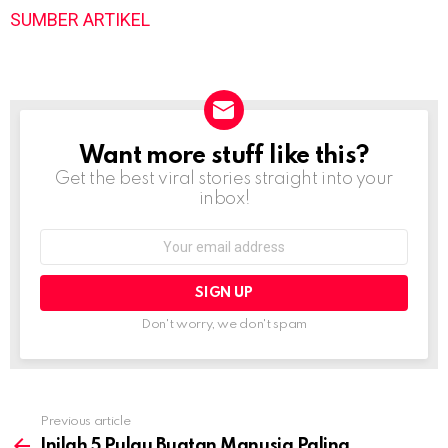
SUMBER ARTIKEL
Want more stuff like this?
NEWSLETTER
Get the best viral stories straight into your
inbox!
Email
address:
Don't worry, we don't spam
Previous article
See
more
Inilah 5 Pulau Buatan Manusia Paling