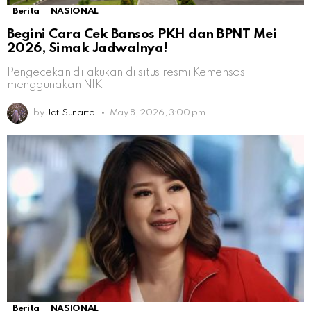
Berita
NASIONAL
Begini Cara Cek Bansos PKH dan BPNT Mei
2026, Simak Jadwalnya!
Pengecekan dilakukan di situs resmi Kemensos
menggunakan NIK
by
Jati Sunarto
May 8, 2026, 3:00 pm
Berita
NASIONAL