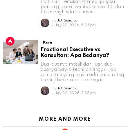
mati suri. Temukan strategi jangka
panjang, cara membaca analitik, dan
tips menghindari burnout.
by
Jati Sunarto
July 27, 2026, 5:08 pm
Karir
Fractional Executive vs
Konsultan: Apa Bedanya?
Dua-duanya masuk dari luar, dua-
duanya bawa keahlian tinggi. Tapi
cuma satu yang masih ada pas strategi
itu diuji beneran di lapangan.
by
Jati Sunarto
July 22, 2026, 3:25 pm
MORE AND MORE