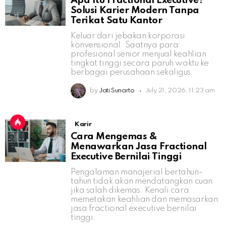
Apa Itu Fractional Executive?
Solusi Karier Modern Tanpa
Terikat Satu Kantor
Keluar dari jebakan korporasi
konvensional. Saatnya para
profesional senior menjual keahlian
tingkat tinggi secara paruh waktu ke
berbagai perusahaan sekaligus.
by
Jati Sunarto
July 21, 2026, 11:23 am
Karir
Cara Mengemas &
Menawarkan Jasa Fractional
Executive Bernilai Tinggi
Pengalaman manajerial bertahun-
tahun tidak akan mendatangkan cuan
jika salah dikemas. Kenali cara
memetakan keahlian dan memasarkan
jasa fractional executive bernilai
tinggi.