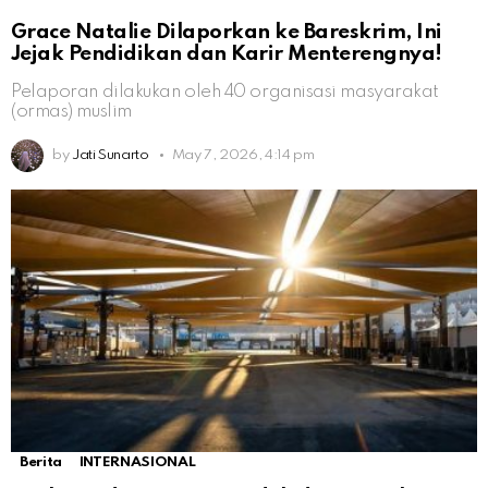
Grace Natalie Dilaporkan ke Bareskrim, Ini
Jejak Pendidikan dan Karir Menterengnya!
Pelaporan dilakukan oleh 40 organisasi masyarakat
(ormas) muslim
by
Jati Sunarto
May 7, 2026, 4:14 pm
Berita
INTERNASIONAL