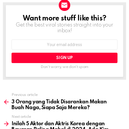
Want more stuff like this?
NEWSLETTER
Get the best viral stories straight into your
inbox!
Email
address:
Don't worry, we don't spam
Previous article
See
more
3 Orang yang Tidak Disarankan Makan
Buah Naga, Siapa Saja Mereka?
Next article
Inilah 5 Aktor dan Aktris Korea dengan