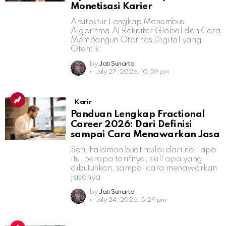
Monetisasi Karier
Arsitektur Lengkap Menembus
Algoritma AI Rekruter Global dan Cara
Membangun Otoritas Digital yang
Otentik
by
Jati Sunarto
July 27, 2026, 10:59 pm
Karir
Panduan Lengkap Fractional
Career 2026: Dari Definisi
sampai Cara Menawarkan Jasa
Satu halaman buat mulai dari nol: apa
itu, berapa tarifnya, skill apa yang
dibutuhkan, sampai cara menawarkan
jasanya.
by
Jati Sunarto
July 24, 2026, 5:29 pm