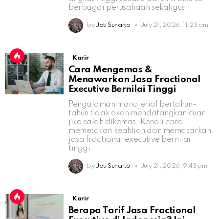
berbagai perusahaan sekaligus.
by
Jati Sunarto
July 21, 2026, 11:23 am
Karir
Cara Mengemas &
Menawarkan Jasa Fractional
Executive Bernilai Tinggi
Pengalaman manajerial bertahun-
tahun tidak akan mendatangkan cuan
jika salah dikemas. Kenali cara
memetakan keahlian dan memasarkan
jasa fractional executive bernilai
tinggi.
by
Jati Sunarto
July 21, 2026, 9:43 pm
Karir
Berapa Tarif Jasa Fractional