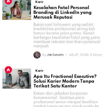
Karir
Kesalahan Fatal Personal
Branding di LinkedIn yang
Merusak Reputasi
Bukan soal followers yang sedikit,
kredibilitas profesional sering kali
hancur karena jalan pintas. Kenali
berbagai kesalahan fatal yang justru
membuat rekruter dan klien potensial
menjauh.
by
Jati Sunarto
July 27, 2026, 4:32 pm
Karir
Apa Itu Fractional Executive?
Solusi Karier Modern Tanpa
Terikat Satu Kantor
Keluar dari jebakan korporasi
konvensional. Saatnya para
profesional senior menjual keahlian
tingkat tinggi secara paruh waktu ke