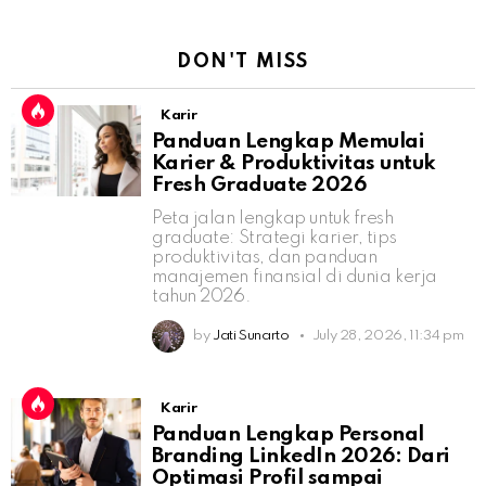
DON'T MISS
Karir
Panduan Lengkap Memulai
Karier & Produktivitas untuk
Fresh Graduate 2026
Peta jalan lengkap untuk fresh
graduate: Strategi karier, tips
produktivitas, dan panduan
manajemen finansial di dunia kerja
tahun 2026.
by
Jati Sunarto
July 28, 2026, 11:34 pm
Karir
Panduan Lengkap Personal
Branding LinkedIn 2026: Dari
Optimasi Profil sampai