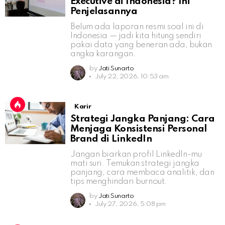
Executive di Indonesia? Ini
Penjelasannya
Belum ada laporan resmi soal ini di
Indonesia — jadi kita hitung sendiri
pakai data yang beneran ada, bukan
angka karangan.
by
Jati Sunarto
July 22, 2026, 10:53 am
Karir
Strategi Jangka Panjang: Cara
Menjaga Konsistensi Personal
Brand di LinkedIn
Jangan biarkan profil LinkedIn-mu
mati suri. Temukan strategi jangka
panjang, cara membaca analitik, dan
tips menghindari burnout.
by
Jati Sunarto
July 27, 2026, 5:08 pm