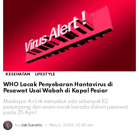
KESEHATAN
LIFESTYLE
WHO Lacak Penyebaran Hantavirus di
Pesawat Usai Wabah di Kapal Pesiar
Maskapai Airlink menyebut ada sebanyak 82
penumpang dan enam awak berada dalam pesawat
pada 25 April
by
Jati Sunarto
May 6, 2026, 10:45 am