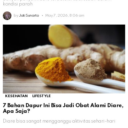
kondisi parah
by
Jati Sunarto
May 7, 2026, 8:06 am
KESEHATAN
LIFESTYLE
7 Bahan Dapur Ini Bisa Jadi Obat Alami Diare,
Apa Saja?
Diare bisa sangat mengganggu aktivitas sehari-hari