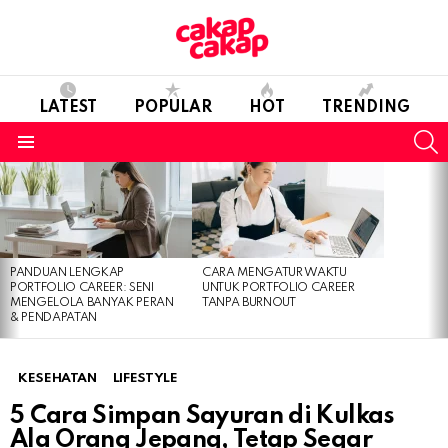
LATEST
POPULAR
HOT
TRENDING
S
Menu
LATEST
STORIES
PANDUAN LENGKAP
CARA MENGATUR WAKTU
PORTFOLIO CAREER: SENI
UNTUK PORTFOLIO CAREER
MENGELOLA BANYAK PERAN
TANPA BURNOUT
& PENDAPATAN
KESEHATAN
LIFESTYLE
5 Cara Simpan Sayuran di Kulkas
Ala Orang Jepang, Tetap Segar