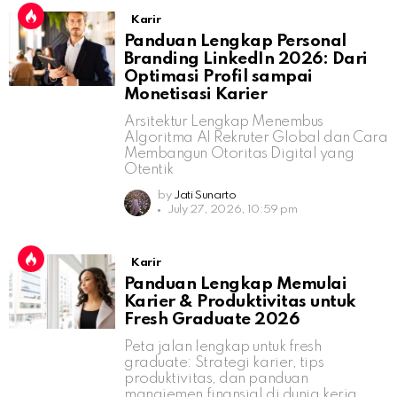
Karir
Panduan Lengkap Personal
Branding LinkedIn 2026: Dari
Optimasi Profil sampai
Monetisasi Karier
Arsitektur Lengkap Menembus
Algoritma AI Rekruter Global dan Cara
Membangun Otoritas Digital yang
Otentik
by
Jati Sunarto
July 27, 2026, 10:59 pm
Karir
Panduan Lengkap Memulai
Karier & Produktivitas untuk
Fresh Graduate 2026
Peta jalan lengkap untuk fresh
graduate: Strategi karier, tips
produktivitas, dan panduan
manajemen finansial di dunia kerja