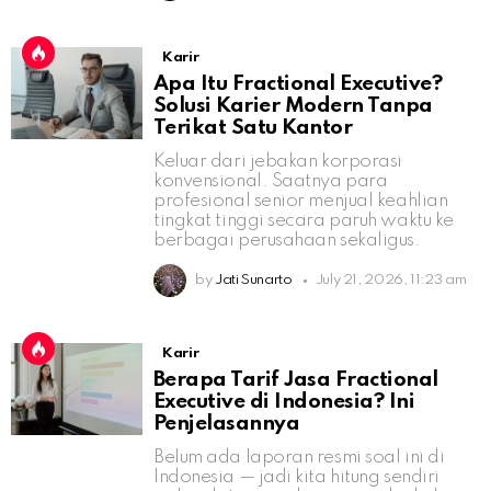
Karir
Apa Itu Fractional Executive?
Solusi Karier Modern Tanpa
Terikat Satu Kantor
Keluar dari jebakan korporasi
konvensional. Saatnya para
profesional senior menjual keahlian
tingkat tinggi secara paruh waktu ke
berbagai perusahaan sekaligus.
by
Jati Sunarto
July 21, 2026, 11:23 am
Karir
Berapa Tarif Jasa Fractional
Executive di Indonesia? Ini
Penjelasannya
Belum ada laporan resmi soal ini di
Indonesia — jadi kita hitung sendiri