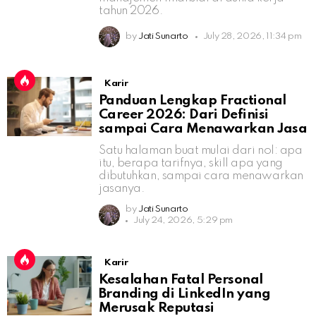
tahun 2026.
by
Jati Sunarto
July 28, 2026, 11:34 pm
Karir
Panduan Lengkap Fractional
Career 2026: Dari Definisi
sampai Cara Menawarkan Jasa
Satu halaman buat mulai dari nol: apa
itu, berapa tarifnya, skill apa yang
dibutuhkan, sampai cara menawarkan
jasanya.
by
Jati Sunarto
July 24, 2026, 5:29 pm
Karir
Kesalahan Fatal Personal
Branding di LinkedIn yang
Merusak Reputasi