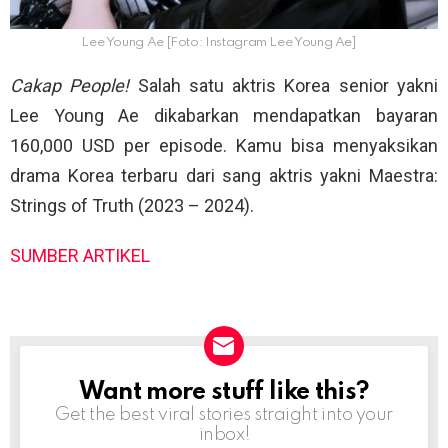
Lee Young Ae [Foto: Instagram Lee Young Ae]
Cakap People!
Salah satu aktris Korea senior yakni
Lee Young Ae dikabarkan mendapatkan bayaran
160,000 USD per episode. Kamu bisa menyaksikan
drama Korea terbaru dari sang aktris yakni Maestra:
Strings of Truth (2023 – 2024).
SUMBER ARTIKEL
Want more stuff like this?
NEWSLETTER
Get the best viral stories straight into your
inbox!