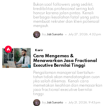
Bukan soal followers yang sedikit,
kredibilitas profesional sering kali
hancur karena jalan pintas. Kenali
berbagai kesalahan fatal yang justru
membuat rekruter dan klien potensial
menjauh.
by
Jati Sunarto
July 27, 2026, 4:32 pm
Karir
Cara Mengemas &
Menawarkan Jasa Fractional
Executive Bernilai Tinggi
Pengalaman manajerial bertahun-
tahun tidak akan mendatangkan cuan
jika salah dikemas. Kenali cara
memetakan keahlian dan memasarkan
jasa fractional executive bernilai
tinggi.
by
Jati Sunarto
July 21, 2026, 9:43 pm