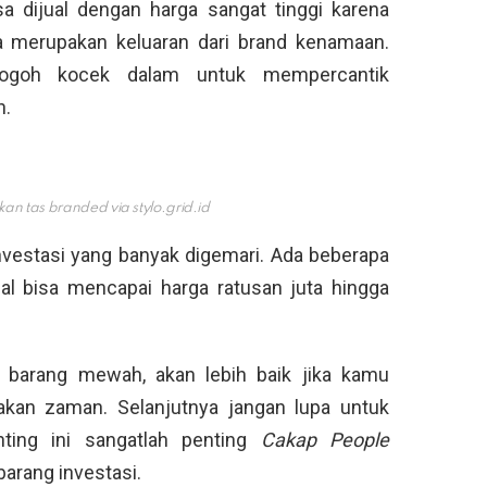
a dijual dengan harga sangat tinggi karena
a merupakan keluaran dari brand kenamaan.
rogoh kocek dalam untuk mempercantik
h.
an tas branded via
stylo.grid.id
nvestasi yang banyak digemari. Ada beberapa
al bisa mencapai harga ratusan juta hingga
a barang mewah, akan lebih baik jika kamu
akan zaman. Selanjutnya jangan lupa untuk
nting ini sangatlah penting
Cakap People
arang investasi.