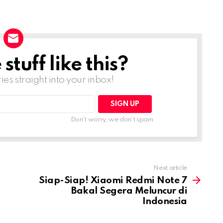
tuff like this?
ries straight into your inbox!
Don't worry, we don't spam
Next article
Siap-Siap! Xiaomi Redmi Note 7
Bakal Segera Meluncur di
Indonesia