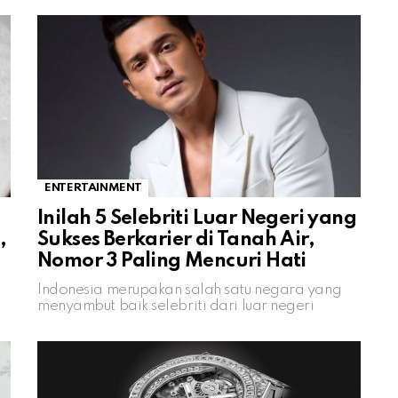
ENTERTAINMENT
Inilah 5 Selebriti Luar Negeri yang
,
Sukses Berkarier di Tanah Air,
Nomor 3 Paling Mencuri Hati
Indonesia merupakan salah satu negara yang
menyambut baik selebriti dari luar negeri