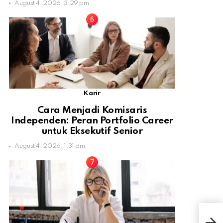
August 4, 2026, 3:29 pm
Karir
Cara Menjadi Komisaris
Independen: Peran Portfolio Career
untuk Eksekutif Senior
August 4, 2026, 1:31 am
Sia