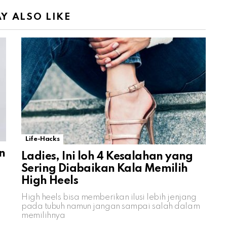
Y ALSO LIKE
Life-Hacks
n
Ladies, Ini loh 4 Kesalahan yang
Sering Diabaikan Kala Memilih
High Heels
High heels bisa memberikan ilusi lebih jenjang
pada tubuh namun jangan sampai salah dalam
memilihnya