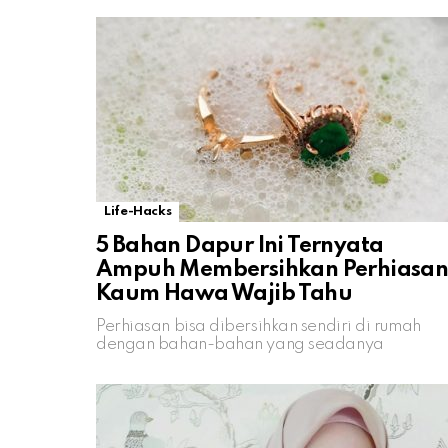
Life-Hacks
5 Bahan Dapur Ini Ternyata
Ampuh Membersihkan Perhiasan
Kaum Hawa Wajib Tahu
Perhiasan bisa dibersihkan sendiri di rumah
dengan bahan-bahan yang seadanya