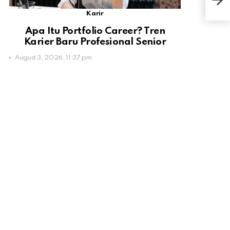
Baka
Karir
Apa Itu Portfolio Career? Tren
Karier Baru Profesional Senior
August 3, 2026, 11:37 pm