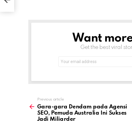
Want more s
NEWSLETTER
Get the best viral sto
Email
address:
Previous article
See
more
Gara-gara Dendam pada Agensi
SEO, Pemuda Australia Ini Sukses
Jadi Miliarder