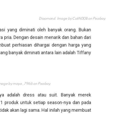
Diaomond. Image by ColiN00B on Pixabay
asi yang diminati oleh banyak orang. Bukan
 pria. Dengan desain menarik dan bahan dari
mbuat perhiasan dihargai dengan harga yang
ng banyak diminati antara lain adalah Tiffany
. Image by maya_7966 on Pixabay
ya adalah dress atau suit. Banyak merek
1 produk untuk setiap season-nya dan pada
tidak akan lagi sama. Hal inilah yang membuat