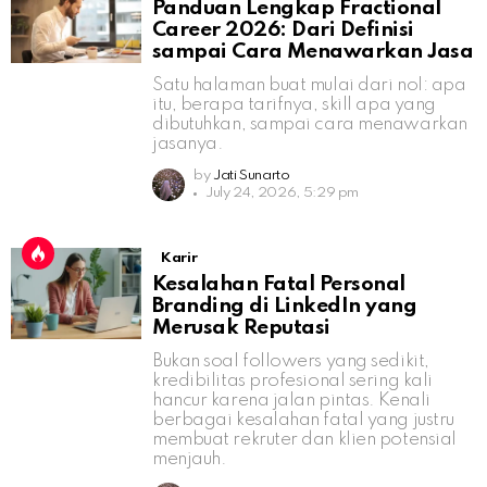
Panduan Lengkap Fractional
Career 2026: Dari Definisi
sampai Cara Menawarkan Jasa
Satu halaman buat mulai dari nol: apa
itu, berapa tarifnya, skill apa yang
dibutuhkan, sampai cara menawarkan
jasanya.
by
Jati Sunarto
July 24, 2026, 5:29 pm
Karir
Kesalahan Fatal Personal
Branding di LinkedIn yang
Merusak Reputasi
Bukan soal followers yang sedikit,
kredibilitas profesional sering kali
hancur karena jalan pintas. Kenali
berbagai kesalahan fatal yang justru
membuat rekruter dan klien potensial
menjauh.