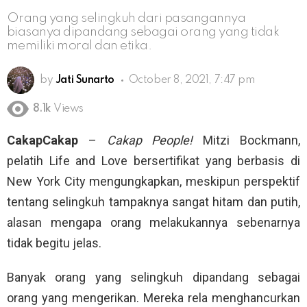
Orang yang selingkuh dari pasangannya
biasanya dipandang sebagai orang yang tidak
memiliki moral dan etika.
by
Jati Sunarto
October 8, 2021, 7:47 pm
8.1k
Views
CakapCakap
–
Cakap People!
Mitzi Bockmann,
pelatih Life and Love bersertifikat yang berbasis di
New York City mengungkapkan, meskipun perspektif
tentang selingkuh tampaknya sangat hitam dan putih,
alasan mengapa orang melakukannya sebenarnya
tidak begitu jelas.
Banyak orang yang selingkuh dipandang sebagai
orang yang mengerikan. Mereka rela menghancurkan