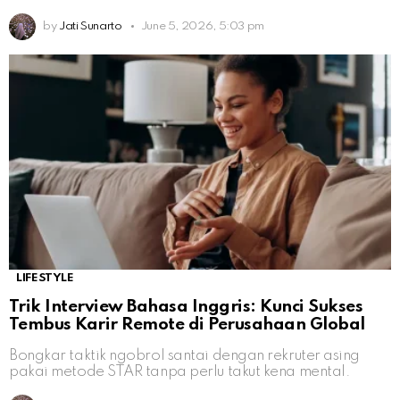
by
Jati Sunarto
June 5, 2026, 5:03 pm
LIFESTYLE
Trik Interview Bahasa Inggris: Kunci Sukses
Tembus Karir Remote di Perusahaan Global
Bongkar taktik ngobrol santai dengan rekruter asing
pakai metode STAR tanpa perlu takut kena mental.