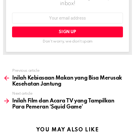
inbox!
Email
address:
Don't worry, we don't spam
Previous article
See
more
Inilah Kebiasaan Makan yang Bisa Merusak
Kesehatan Jantung
Next article
Inilah Film dan Acara TV yang Tampilkan
Para Pemeran ‘Squid Game’
YOU MAY ALSO LIKE