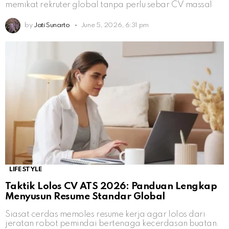
memikat rekruter global tanpa perlu sebar CV massal
by
Jati Sunarto
June 5, 2026, 6:31 pm
LIFESTYLE
Taktik Lolos CV ATS 2026: Panduan Lengkap
Menyusun Resume Standar Global
Siasat cerdas memoles resume kerja agar lolos dari
jeratan robot pemindai bertenaga kecerdasan buatan.