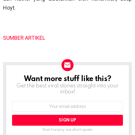
Hoyt.
SUMBER ARTIKEL
Want more stuff like this?
NEWSLETTER
Get the best viral stories straight into your
inbox!
Email
address:
Don't worry, we don't spam