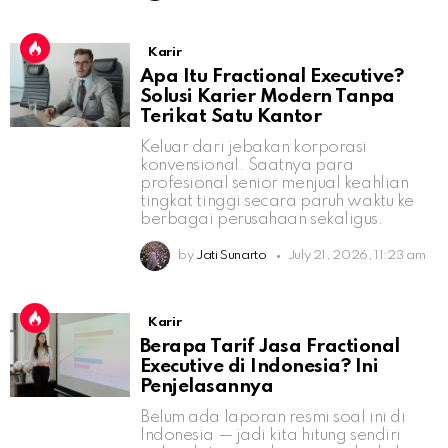
Karir
Apa Itu Fractional Executive?
Solusi Karier Modern Tanpa
Terikat Satu Kantor
Keluar dari jebakan korporasi
konvensional. Saatnya para
profesional senior menjual keahlian
tingkat tinggi secara paruh waktu ke
berbagai perusahaan sekaligus.
by
Jati Sunarto
July 21, 2026, 11:23 am
Karir
Berapa Tarif Jasa Fractional
Executive di Indonesia? Ini
Penjelasannya
Belum ada laporan resmi soal ini di
Indonesia — jadi kita hitung sendiri