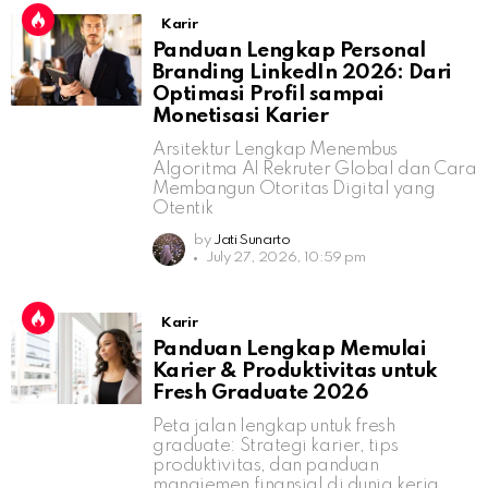
Karir
Panduan Lengkap Personal
Branding LinkedIn 2026: Dari
Optimasi Profil sampai
Monetisasi Karier
Arsitektur Lengkap Menembus
Algoritma AI Rekruter Global dan Cara
Membangun Otoritas Digital yang
Otentik
by
Jati Sunarto
July 27, 2026, 10:59 pm
Karir
Panduan Lengkap Memulai
Karier & Produktivitas untuk
Fresh Graduate 2026
Peta jalan lengkap untuk fresh
graduate: Strategi karier, tips
produktivitas, dan panduan
manajemen finansial di dunia kerja