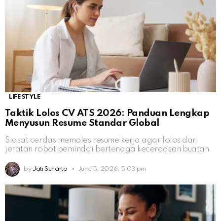
LIFESTYLE
Taktik Lolos CV ATS 2026: Panduan Lengkap
Menyusun Resume Standar Global
Siasat cerdas memoles resume kerja agar lolos dari
jeratan robot pemindai bertenaga kecerdasan buatan.
by
Jati Sunarto
June 5, 2026, 5:03 pm