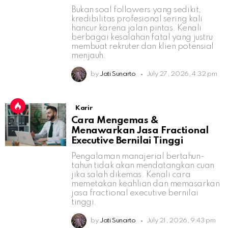
Bukan soal followers yang sedikit,
kredibilitas profesional sering kali
hancur karena jalan pintas. Kenali
berbagai kesalahan fatal yang justru
membuat rekruter dan klien potensial
menjauh.
by
Jati Sunarto
July 27, 2026, 4:32 pm
Karir
Cara Mengemas &
Menawarkan Jasa Fractional
Executive Bernilai Tinggi
Pengalaman manajerial bertahun-
tahun tidak akan mendatangkan cuan
jika salah dikemas. Kenali cara
memetakan keahlian dan memasarkan
jasa fractional executive bernilai
tinggi.
by
Jati Sunarto
July 21, 2026, 9:43 pm