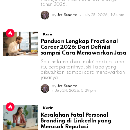
tahun 2026.
by
Jati Sunarto
July 28, 2026, 11:34 pm
Karir
Panduan Lengkap Fractional
Career 2026: Dari Definisi
sampai Cara Menawarkan Jasa
Satu halaman buat mulai dari nol: apa
itu, berapa tarifnya, skill apa yang
dibutuhkan, sampai cara menawarkan
jasanya.
by
Jati Sunarto
July 24, 2026, 5:29 pm
Karir
Kesalahan Fatal Personal
Branding di LinkedIn yang
Merusak Reputasi