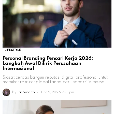
LIFESTYLE
Personal Branding Pencari Kerja 2026:
Langkah Awal Dilirik Perusahaan
Internasional
Siasat cerdas bangun reputasi digital profesional untuk
memikat rekruter global tanpa perlu sebar CV massal
by
Jati Sunarto
June 5, 2026, 6:31 pm