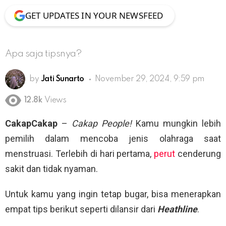
GET UPDATES IN YOUR NEWSFEED
Apa saja tipsnya?
by
Jati Sunarto
November 29, 2024, 9:59 pm
12.8k
Views
CakapCakap
–
Cakap People!
Kamu mungkin lebih
pemilih dalam mencoba jenis olahraga saat
menstruasi. Terlebih di hari pertama,
perut
cenderung
sakit dan tidak nyaman.
Untuk kamu yang ingin tetap bugar, bisa menerapkan
empat tips berikut seperti dilansir dari
Heathline
.