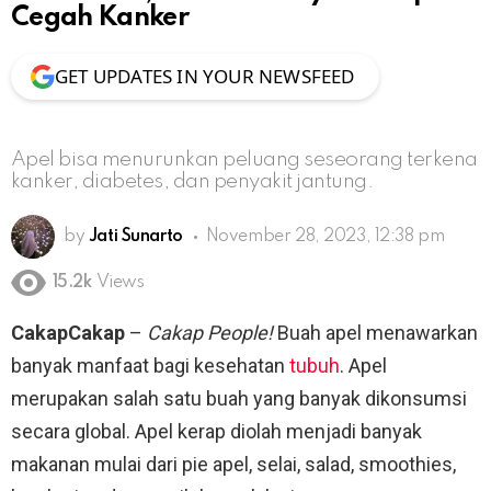
Cegah Kanker
GET UPDATES IN YOUR NEWSFEED
Apel bisa menurunkan peluang seseorang terkena
kanker, diabetes, dan penyakit jantung.
by
Jati Sunarto
November 28, 2023, 12:38 pm
15.2k
Views
CakapCakap
–
Cakap People!
Buah apel menawarkan
banyak manfaat bagi kesehatan
tubuh
. Apel
merupakan salah satu buah yang banyak dikonsumsi
secara global. Apel kerap diolah menjadi banyak
makanan mulai dari pie apel, selai, salad, smoothies,