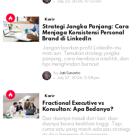
July 22, 2026, 10:53 am
Karir
Strategi Jangka Panjang: Cara
Menjaga Konsistensi Personal
Brand di LinkedIn
Jangan biarkan profil LinkedIn-mu
mati suri. Temukan strategi jangka
panjang, cara membaca analitik, dan
tips menghindari burnout.
by
Jati Sunarto
July 27, 2026, 5:08 pm
Karir
Fractional Executive vs
Konsultan: Apa Bedanya?
Dua-duanya masuk dari luar, dua-
duanya bawa keahlian tinggi. Tapi
cuma satu yang masih ada pas strategi
itu diuji beneran di lapangan.