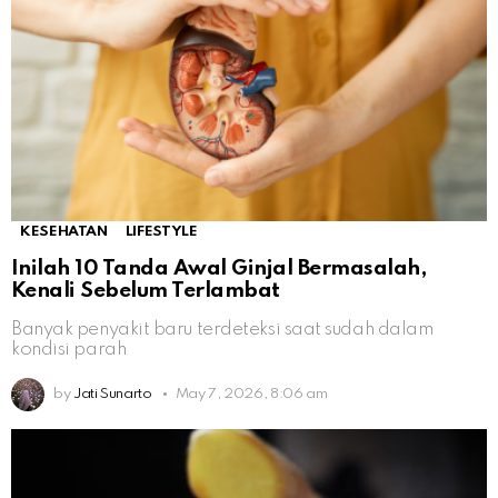
KESEHATAN
LIFESTYLE
Inilah 10 Tanda Awal Ginjal Bermasalah,
Kenali Sebelum Terlambat
Banyak penyakit baru terdeteksi saat sudah dalam
kondisi parah
by
Jati Sunarto
May 7, 2026, 8:06 am