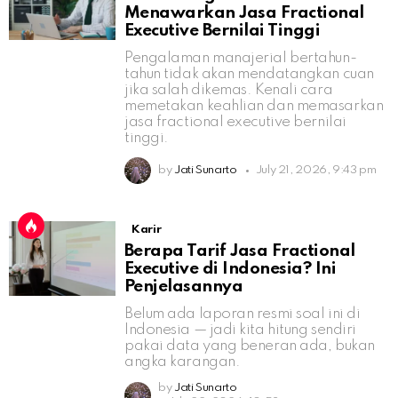
Menawarkan Jasa Fractional
Executive Bernilai Tinggi
Pengalaman manajerial bertahun-
tahun tidak akan mendatangkan cuan
jika salah dikemas. Kenali cara
memetakan keahlian dan memasarkan
jasa fractional executive bernilai
tinggi.
by
Jati Sunarto
July 21, 2026, 9:43 pm
Karir
Berapa Tarif Jasa Fractional
Executive di Indonesia? Ini
Penjelasannya
Belum ada laporan resmi soal ini di
Indonesia — jadi kita hitung sendiri
pakai data yang beneran ada, bukan
angka karangan.
by
Jati Sunarto