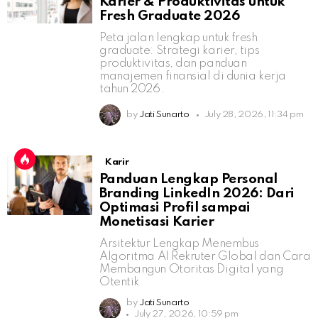
Karier & Produktivitas untuk
Fresh Graduate 2026
Peta jalan lengkap untuk fresh
graduate: Strategi karier, tips
produktivitas, dan panduan
manajemen finansial di dunia kerja
tahun 2026.
by
Jati Sunarto
July 28, 2026, 11:34 pm
Karir
Panduan Lengkap Personal
Branding LinkedIn 2026: Dari
Optimasi Profil sampai
Monetisasi Karier
Arsitektur Lengkap Menembus
Algoritma AI Rekruter Global dan Cara
Membangun Otoritas Digital yang
Otentik
by
Jati Sunarto
July 27, 2026, 10:59 pm