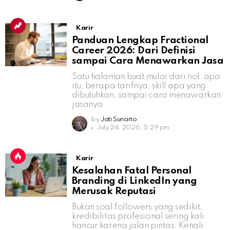
Karir
Panduan Lengkap Fractional
Career 2026: Dari Definisi
sampai Cara Menawarkan Jasa
Satu halaman buat mulai dari nol: apa
itu, berapa tarifnya, skill apa yang
dibutuhkan, sampai cara menawarkan
jasanya.
by
Jati Sunarto
July 24, 2026, 5:29 pm
Karir
Kesalahan Fatal Personal
Branding di LinkedIn yang
Merusak Reputasi
Bukan soal followers yang sedikit,
kredibilitas profesional sering kali
hancur karena jalan pintas. Kenali