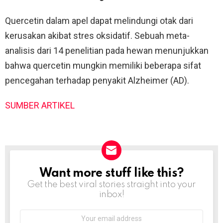
Quercetin dalam apel dapat melindungi otak dari
kerusakan akibat stres oksidatif. Sebuah meta-
analisis dari 14 penelitian pada hewan menunjukkan
bahwa quercetin mungkin memiliki beberapa sifat
pencegahan terhadap penyakit Alzheimer (AD).
SUMBER ARTIKEL
Want more stuff like this?
NEWSLETTER
Get the best viral stories straight into your
inbox!
Email
address: