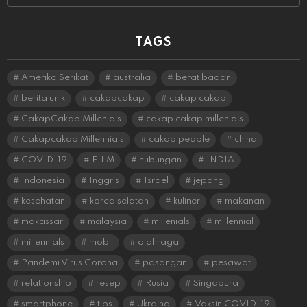
TAGS
Amerika Serikat
australia
berat badan
berita unik
cakapcakap
cakap cakap
CakapCakap Millenials
cakap cakap millenials
Cakapcakap Millennials
cakap people
china
COVID-19
FILM
hubungan
INDIA
Indonesia
Inggris
Israel
jepang
kesehatan
korea selatan
kuliner
makanan
makassar
malaysia
millenials
millennial
millennials
mobil
olahraga
Pandemi Virus Corona
pasangan
pesawat
relationship
resep
Rusia
Singapura
smartphone
tips
Ukraina
Vaksin COVID-19