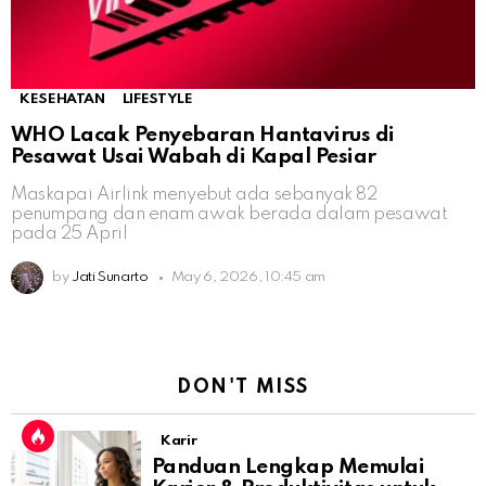
KESEHATAN
LIFESTYLE
WHO Lacak Penyebaran Hantavirus di
Pesawat Usai Wabah di Kapal Pesiar
Maskapai Airlink menyebut ada sebanyak 82
penumpang dan enam awak berada dalam pesawat
pada 25 April
by
Jati Sunarto
May 6, 2026, 10:45 am
DON'T MISS
Karir
Panduan Lengkap Memulai