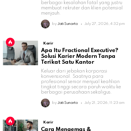
berbagai kesalahan fatal yang justru
membuat rekruter dan klien potensial
menjauh.
by
Jati Sunarto
July 27, 2026, 4:32 pm
Karir
Apa Itu Fractional Executive?
Solusi Karier Modern Tanpa
Terikat Satu Kantor
Keluar dari jebakan korporasi
konvensional. Saatnya para
profesional senior menjual keahlian
tingkat tinggi secara paruh waktu ke
berbagai perusahaan sekaligus.
by
Jati Sunarto
July 21, 2026, 11:23 am
Karir
Cara Mengemas &