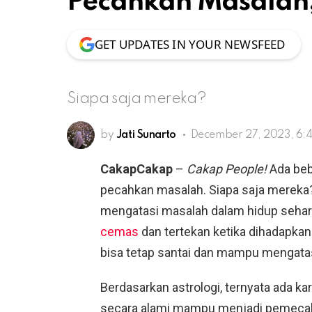
Pecahkan Masalah,
GET UPDATES IN YOUR NEWSFEED
Siapa saja mereka?
by
Jati Sunarto
December 27, 2023, 6:
CakapCakap
–
Cakap People!
Ada beb
pecahkan masalah. Siapa saja mereka? 
mengatasi masalah dalam hidup sehar
cemas
dan tertekan ketika dihadapka
bisa tetap santai dan mampu mengata
Berdasarkan astrologi, ternyata ada ka
secara alami mampu menjadi pemecah