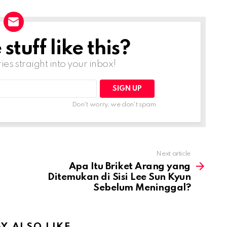
tuff like this?
ries straight into your inbox!
Don't worry, we don't spam
Next article
Apa Itu Briket Arang yang
Ditemukan di Sisi Lee Sun Kyun
Sebelum Meninggal?
Y ALSO LIKE