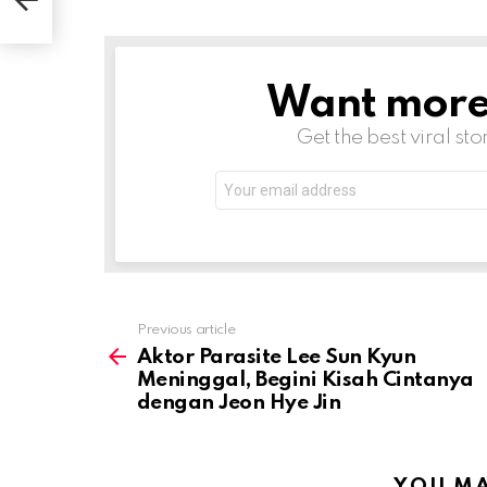
Want more s
NEWSLETTER
Get the best viral sto
Email
address:
Previous article
See
more
Aktor Parasite Lee Sun Kyun
Meninggal, Begini Kisah Cintanya
dengan Jeon Hye Jin
YOU MA