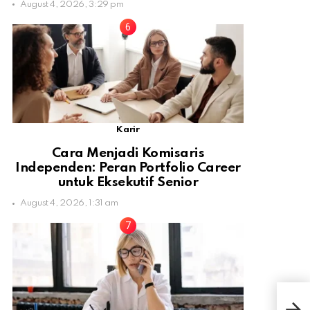
August 4, 2026, 3:29 pm
Karir
Cara Menjadi Komisaris
Independen: Peran Portfolio Career
untuk Eksekutif Senior
August 4, 2026, 1:31 am
Apa 
Dite