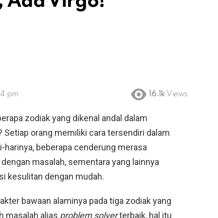
 Ada Virgo!
44 pm
16.1k
Views
erapa zodiak yang dikenal andal dalam
Setiap orang memiliki cara tersendiri dalam
i-harinya, beberapa cenderung merasa
n dengan masalah, sementara yang lainnya
si kesulitan dengan mudah.
rakter bawaan alaminya pada tiga zodiak yang
 masalah alias
problem solver
terbaik, hal itu