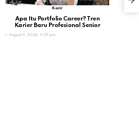
Seb
Karir
Apa Itu Portfolio Career? Tren
Karier Baru Profesional Senior
August 3, 2026, 11:37 pm