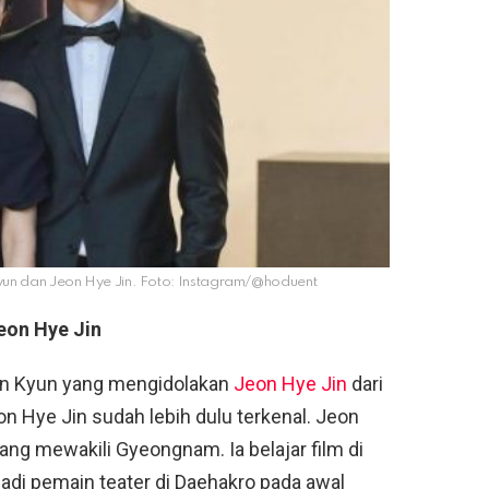
yun dan Jeon Hye Jin. Foto: Instagram/@hoduent
eon Hye Jin
Sun Kyun yang mengidolakan
Jeon Hye Jin
dari
n Hye Jin sudah lebih dulu terkenal. Jeon
ng mewakili Gyeongnam. Ia belajar film di
adi pemain teater di Daehakro pada awal