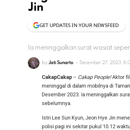
Jin
GET UPDATES IN YOUR NEWSFEED
Ia meninggalkan surat wasiat sepert
by
Jati Sunarto
December 27, 2023, 6:
CakapCakap
–
Cakap People!
Aktor f
meninggal di dalam mobilnya di Taman
Desember 2023. Ia meninggalkan surat 
sebelumnya.
Istri Lee Sun Kyun, Jeon Hye Jin men
polisi pagi ini sekitar pukul 10.12 wak