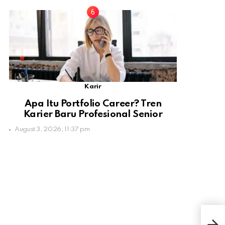
Karir
Apa Itu Portfolio Career? Tren
Karier Baru Profesional Senior
August 3, 2026, 11:37 pm
3 Zo