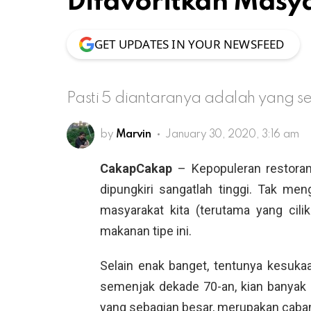
Difavoritkan Masy
GET UPDATES IN YOUR NEWSFEED
Pasti 5 diantaranya adalah yang s
by
Marvin
January 30, 2020, 3:16 am
CakapCakap
– Kepopuleran restor
dipungkiri sangatlah tinggi. Tak me
masyarakat kita (terutama yang ci
makanan tipe ini.
Selain enak banget, tentunya kesukaan
semenjak dekade 70-an, kian banyak s
yang sebagian besar, merupakan cab