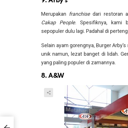
9. Arby’s
Merupakan
franchise
dari restoran 
Cakap People
. Spesifiknya, kami 
sepopuler dulu lagi. Padahal di perten
Selain ayam gorengnya, Burger Arby’s
unik namun, lezat banget di lidah. Ge
yang paling populer di zamannya.
8. A&W
is