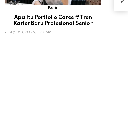
Pec
Karir
Apa Itu Portfolio Career? Tren
Karier Baru Profesional Senior
August 3, 2026, 11:37 pm