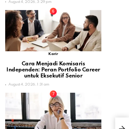
August 4, 2026, 3:29 pm
Karir
Cara Menjadi Komisaris
Independen: Peran Portfolio Career
untuk Eksekutif Senior
August 4, 2026, 1:31 am
Rag