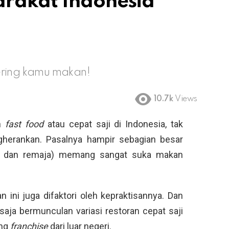
arakat Indonesia
ering kamu makan!
10.7k
Views
an
fast food
atau cepat saji di Indonesia, tak
ngherankan. Pasalnya hampir sebagian besar
lik dan remaja) memang sangat suka makan
 ini juga difaktori oleh kepraktisannya. Dan
aja bermunculan variasi restoran cepat saji
ang
franchise
dari luar negeri.