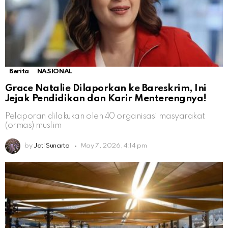
Berita
NASIONAL
Grace Natalie Dilaporkan ke Bareskrim, Ini
Jejak Pendidikan dan Karir Menterengnya!
Pelaporan dilakukan oleh 40 organisasi masyarakat
(ormas) muslim
by
Jati Sunarto
May 7, 2026, 4:14 pm