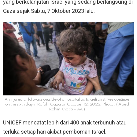
yang berkelanjutan Israel yang sedang berlangsung di
Gaza sejak Sabtu, 7 Oktober 2023 lalu.
An injured child waits outside of a hospital as Israeli airstrikes continue
on the sixth day in Rafah, Gaza on October 12, 2023. Photo : ( Abed
Rahim Khatib – AA )
UNICEF mencatat lebih dari 400 anak terbunuh atau
terluka setiap hari akibat pemboman Israel.