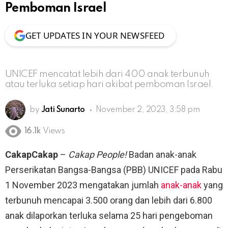
Pemboman Israel
GET UPDATES IN YOUR NEWSFEED
UNICEF mencatat lebih dari 400 anak terbunuh
atau terluka setiap hari akibat pemboman Israel.
by
Jati Sunarto
November 2, 2023, 3:58 pm
16.1k
Views
CakapCakap
–
Cakap People!
Badan anak-anak
Perserikatan Bangsa-Bangsa (PBB) UNICEF pada Rabu
1 November 2023 mengatakan jumlah
anak-anak
yang
terbunuh mencapai 3.500 orang dan lebih dari 6.800
anak dilaporkan terluka selama 25 hari pengeboman