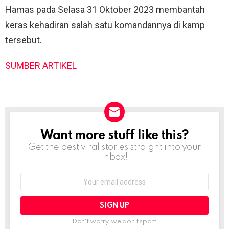
Hamas pada Selasa 31 Oktober 2023 membantah
keras kehadiran salah satu komandannya di kamp
tersebut.
SUMBER ARTIKEL
Want more stuff like this?
NEWSLETTER
Get the best viral stories straight into your
inbox!
Email
address:
Don't worry, we don't spam