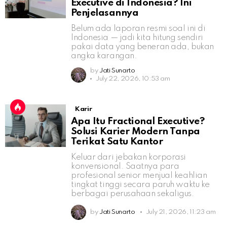
Executive di Indonesia? Ini
Penjelasannya
Belum ada laporan resmi soal ini di
Indonesia — jadi kita hitung sendiri
pakai data yang beneran ada, bukan
angka karangan.
by
Jati Sunarto
July 22, 2026, 10:53 am
Karir
Apa Itu Fractional Executive?
Solusi Karier Modern Tanpa
Terikat Satu Kantor
Keluar dari jebakan korporasi
konvensional. Saatnya para
profesional senior menjual keahlian
tingkat tinggi secara paruh waktu ke
berbagai perusahaan sekaligus.
by
Jati Sunarto
July 21, 2026, 11:23 am