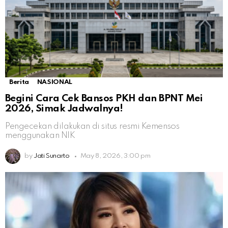
Berita
NASIONAL
Begini Cara Cek Bansos PKH dan BPNT Mei
2026, Simak Jadwalnya!
Pengecekan dilakukan di situs resmi Kemensos
menggunakan NIK
by
Jati Sunarto
May 8, 2026, 3:00 pm