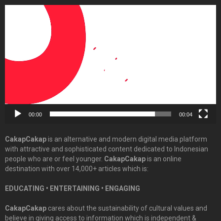
Video
Player
00:00
00:04
CakapCakap
is an alternative and modern digital media platform
with attractive and sophisticated content dedicated to Indonesian
people who are or feel younger.
CakapCakap
is an online
destination with over 14,000+ articles which is:
EDUCATING • ENTERTAINING • ENGAGING
CakapCakap
cares about the sustainability of cultural values and
believe in giving access to information which is independent &