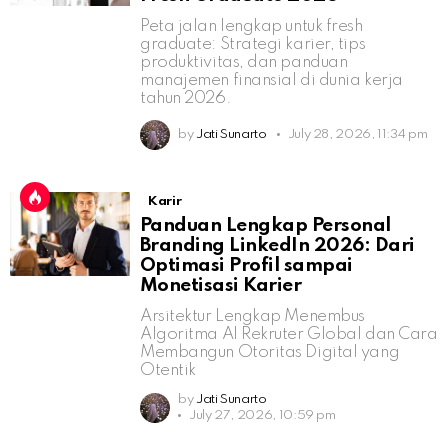
Peta jalan lengkap untuk fresh
graduate: Strategi karier, tips
produktivitas, dan panduan
manajemen finansial di dunia kerja
tahun 2026.
by
Jati Sunarto
July 28, 2026, 11:34 pm
Karir
Panduan Lengkap Personal
Branding LinkedIn 2026: Dari
Optimasi Profil sampai
Monetisasi Karier
Arsitektur Lengkap Menembus
Algoritma AI Rekruter Global dan Cara
Membangun Otoritas Digital yang
Otentik
by
Jati Sunarto
July 27, 2026, 10:59 pm