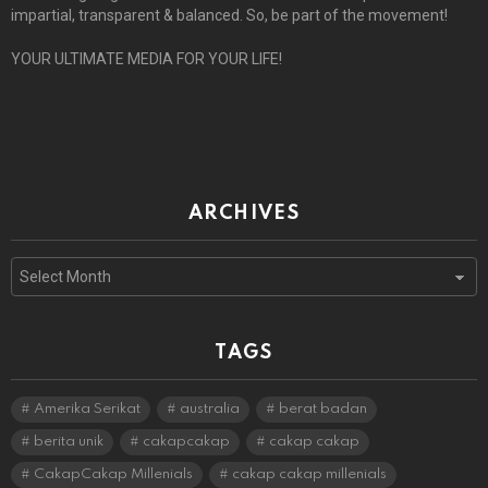
impartial, transparent & balanced. So, be part of the movement!
YOUR ULTIMATE MEDIA FOR YOUR LIFE!
ARCHIVES
Archives
TAGS
Amerika Serikat
australia
berat badan
berita unik
cakapcakap
cakap cakap
CakapCakap Millenials
cakap cakap millenials