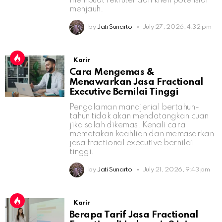
membuat rekruter dan klien potensial
menjauh.
by
Jati Sunarto
July 27, 2026, 4:32 pm
Karir
Cara Mengemas &
Menawarkan Jasa Fractional
Executive Bernilai Tinggi
Pengalaman manajerial bertahun-
tahun tidak akan mendatangkan cuan
jika salah dikemas. Kenali cara
memetakan keahlian dan memasarkan
jasa fractional executive bernilai
tinggi.
by
Jati Sunarto
July 21, 2026, 9:43 pm
Karir
Berapa Tarif Jasa Fractional