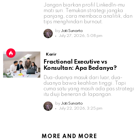
Jangan biarkan profil LinkedIn-mu
mati suri. Temukan strategi jangka
panjang, cara membaca analitik, dan
tips menghindari burnout.
by
Jati Sunarto
July 27, 2026, 5:08 pm
Karir
Fractional Executive vs
Konsultan: Apa Bedanya?
Dua-duanya masuk dari luar, dua-
duanya bawa keahlian tinggi. Tapi
cuma satu yang masih ada pas strategi
itu diuji beneran di lapangan.
by
Jati Sunarto
July 22, 2026, 3:25 pm
MORE AND MORE