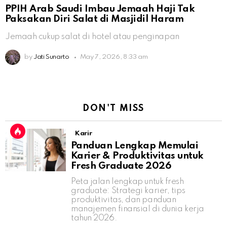
PPIH Arab Saudi Imbau Jemaah Haji Tak
Paksakan Diri Salat di Masjidil Haram
Jemaah cukup salat di hotel atau penginapan
by
Jati Sunarto
May 7, 2026, 8:33 am
DON'T MISS
Karir
Panduan Lengkap Memulai
Karier & Produktivitas untuk
Fresh Graduate 2026
Peta jalan lengkap untuk fresh
graduate: Strategi karier, tips
produktivitas, dan panduan
manajemen finansial di dunia kerja
tahun 2026.