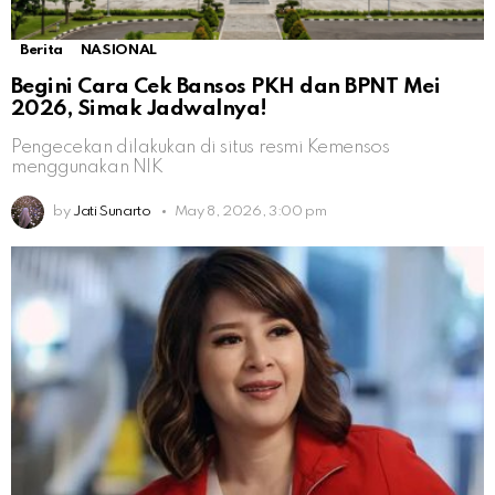
Berita
NASIONAL
Begini Cara Cek Bansos PKH dan BPNT Mei
2026, Simak Jadwalnya!
Pengecekan dilakukan di situs resmi Kemensos
menggunakan NIK
by
Jati Sunarto
May 8, 2026, 3:00 pm