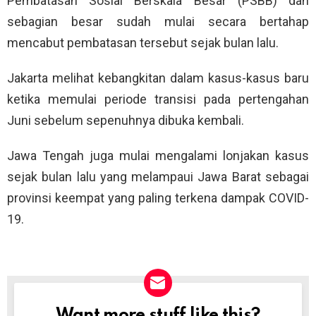
Pembatasan Sosial Berskala Besar (PSBB) dan
sebagian besar sudah mulai secara bertahap
mencabut pembatasan tersebut sejak bulan lalu.
Jakarta melihat kebangkitan dalam kasus-kasus baru
ketika memulai periode transisi pada pertengahan
Juni sebelum sepenuhnya dibuka kembali.
Jawa Tengah juga mulai mengalami lonjakan kasus
sejak bulan lalu yang melampaui Jawa Barat sebagai
provinsi keempat yang paling terkena dampak COVID-
19.
Want more stuff like this?
NEWSLETTER