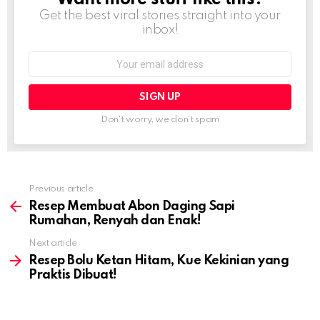
Get the best viral stories straight into your
inbox!
Email
address:
Don't worry, we don't spam
Previous article
See
more
Resep Membuat Abon Daging Sapi
Rumahan, Renyah dan Enak!
Next article
Resep Bolu Ketan Hitam, Kue Kekinian yang
Praktis Dibuat!