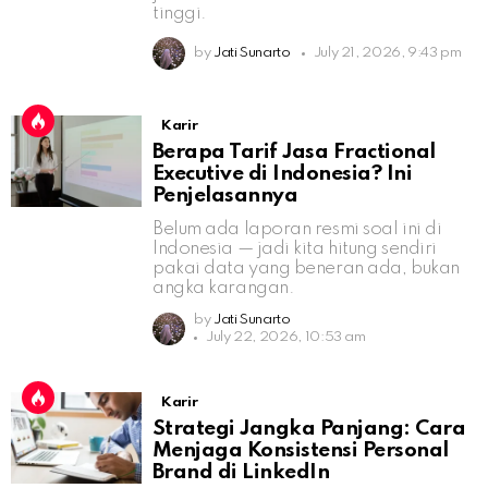
tinggi.
by
Jati Sunarto
July 21, 2026, 9:43 pm
Karir
Berapa Tarif Jasa Fractional
Executive di Indonesia? Ini
Penjelasannya
Belum ada laporan resmi soal ini di
Indonesia — jadi kita hitung sendiri
pakai data yang beneran ada, bukan
angka karangan.
by
Jati Sunarto
July 22, 2026, 10:53 am
Karir
Strategi Jangka Panjang: Cara
Menjaga Konsistensi Personal
Brand di LinkedIn