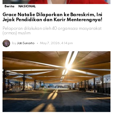
Berita
NASIONAL
Grace Natalie Dilaporkan ke Bareskrim, Ini
Jejak Pendidikan dan Karir Menterengnya!
Pelaporan dilakukan oleh 40 organisasi masyarakat
(ormas) muslim
by
Jati Sunarto
May 7, 2026, 4:14 pm