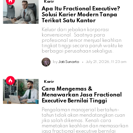
Karir
Apa Itu Fractional Executive?
Solusi Karier Modern Tanpa
Terikat Satu Kantor
Keluar dari jebakan korporasi
konvensional. Saatnya para
profesional senior menjual keahlian
tingkat tinggi secara paruh waktu ke
berbagai perusahaan sekaligus.
by
Jati Sunarto
July 21, 2026, 11:23 am
Karir
Cara Mengemas &
Menawarkan Jasa Fractional
Executive Bernilai Tinggi
Pengalaman manajerial bertahun-
tahun tidak akan mendatangkan cuan
jika salah dikemas. Kenali cara
memetakan keahlian dan memasarkan
jasa fractional executive bernilai