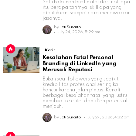
Satu halaman buat mulai dari nol: apa
itu, berapa tarifnya, skill apa yang
dibutuhkan, sampai cara menawarkan
jasanya.
by
Jati Sunarto
July 24, 2026, 5:29 pm
Karir
Kesalahan Fatal Personal
Branding di LinkedIn yang
Merusak Reputasi
Bukan soal followers yang sedikit,
kredibilitas profesional sering kali
hancur karena jalan pintas. Kenali
berbagai kesalahan fatal yang justru
membuat rekruter dan klien potensial
menjauh.
by
Jati Sunarto
July 27, 2026, 4:32 pm