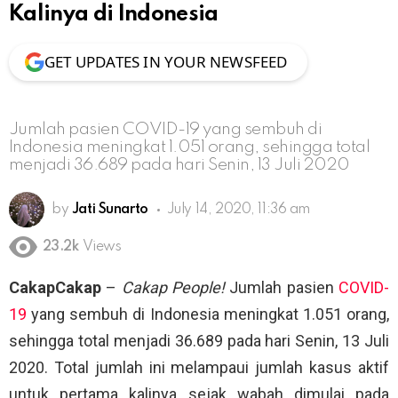
Kalinya di Indonesia
GET UPDATES IN YOUR NEWSFEED
Jumlah pasien COVID-19 yang sembuh di
Indonesia meningkat 1.051 orang, sehingga total
menjadi 36.689 pada hari Senin, 13 Juli 2020
by
Jati Sunarto
July 14, 2020, 11:36 am
23.2k
Views
CakapCakap
–
Cakap People!
Jumlah pasien
COVID-
19
yang sembuh di Indonesia meningkat 1.051 orang,
sehingga total menjadi 36.689 pada hari Senin, 13 Juli
2020. Total jumlah ini melampaui jumlah kasus aktif
untuk pertama kalinya sejak wabah dimulai pada