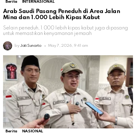
Berita
INTERNASIONAL
Arab Saudi Pasang Peneduh di Area Jalan
Mina dan 1.000 Lebih Kipas Kabut
Selain peneduh, 1.000 lebih kipas kabut juga dipasang
untuk memastikan kenyamanan jemaah
by
Jati Sunarto
May 7, 2026, 9:41 am
Berita
NASIONAL