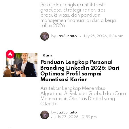
Peta jalan lengkap untuk fresh
graduate: Strategi karier, tips
produktivitas, dan panduan
manajemen finansial di dunia kerja
tahun 2026.
by
Jati Sunarto
July 28, 2026, 11:34 pm
Karir
Panduan Lengkap Personal
Branding LinkedIn 2026: Dari
Optimasi Profil sampai
Monetisasi Karier
Arsitektur Lengkap Menembus
Algoritma AI Rekruter Global dan Cara
Membangun Otoritas Digital yang
Otentik
by
Jati Sunarto
July 27, 2026, 10:59 pm