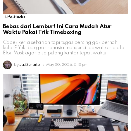
Life-Hacks
Bebas dari Lembur! Ini Cara Mudah Atur
Waktu Pakai Trik Timeboxing
Capek kerja seharian tapi tugas penting gak pernah
kelar? Yuk, bongkar rahasia mengunci jadwal kerja ala
Elon Musk agar bisa pulang kantor tepat waktu.
by
Jati Sunarto
May 30, 2026, 5:13 pm