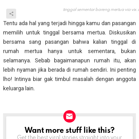
tinggal sementar bareng mertua via
vix
Tentu ada hal yang terjadi hingga kamu dan pasangan
memilih untuk tinggal bersama mertua. Diskusikan
bersama sang pasangan bahwa kalian tinggal di
rumah mertua hanya untuk sementara, bukan
selamanya. Sebab bagaimanapun rumah itu, akan
lebih nyaman jika berada di rumah sendiri. Ini penting
lho! Intinya biar gak timbul masalah dengan anggota
keluarga lain.
Want more stuff like this?
NEWSLETTER
Get the best viral stories straight into your