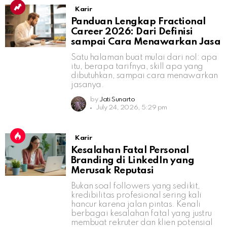
Karir
Panduan Lengkap Fractional
Career 2026: Dari Definisi
sampai Cara Menawarkan Jasa
Satu halaman buat mulai dari nol: apa
itu, berapa tarifnya, skill apa yang
dibutuhkan, sampai cara menawarkan
jasanya.
by
Jati Sunarto
July 24, 2026, 5:29 pm
Karir
Kesalahan Fatal Personal
Branding di LinkedIn yang
Merusak Reputasi
Bukan soal followers yang sedikit,
kredibilitas profesional sering kali
hancur karena jalan pintas. Kenali
berbagai kesalahan fatal yang justru
membuat rekruter dan klien potensial