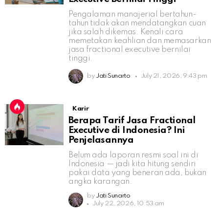
Pengalaman manajerial bertahun-
tahun tidak akan mendatangkan cuan
jika salah dikemas. Kenali cara
memetakan keahlian dan memasarkan
jasa fractional executive bernilai
tinggi.
by
Jati Sunarto
July 21, 2026, 9:43 pm
Karir
Berapa Tarif Jasa Fractional
Executive di Indonesia? Ini
Penjelasannya
Belum ada laporan resmi soal ini di
Indonesia — jadi kita hitung sendiri
pakai data yang beneran ada, bukan
angka karangan.
by
Jati Sunarto
July 22, 2026, 10:53 am