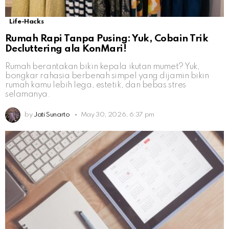
Life-Hacks
Rumah Rapi Tanpa Pusing: Yuk, Cobain Trik
Decluttering ala KonMari!
Rumah berantakan bikin kepala ikutan mumet? Yuk,
bongkar rahasia berbenah simpel yang dijamin bikin
rumah kamu lebih lega, estetik, dan bebas stres
selamanya.
by
Jati Sunarto
May 30, 2026, 6:37 pm