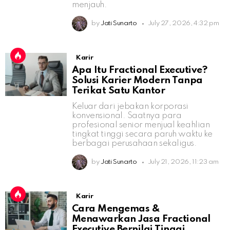
menjauh.
by
Jati Sunarto
July 27, 2026, 4:32 pm
Karir
Apa Itu Fractional Executive?
Solusi Karier Modern Tanpa
Terikat Satu Kantor
Keluar dari jebakan korporasi
konvensional. Saatnya para
profesional senior menjual keahlian
tingkat tinggi secara paruh waktu ke
berbagai perusahaan sekaligus.
by
Jati Sunarto
July 21, 2026, 11:23 am
Karir
Cara Mengemas &
Menawarkan Jasa Fractional
Executive Bernilai Tinggi