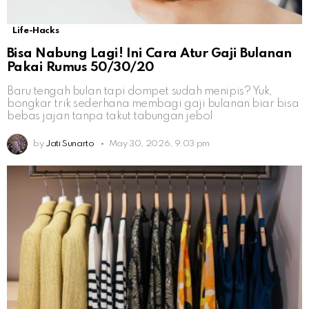
Life-Hacks
Bisa Nabung Lagi! Ini Cara Atur Gaji Bulanan
Pakai Rumus 50/30/20
Baru tengah bulan tapi dompet sudah menipis? Yuk,
bongkar trik sederhana membagi gaji bulanan biar bisa
bebas jajan tanpa takut tabungan jebol
by
Jati Sunarto
May 30, 2026, 9:03 pm