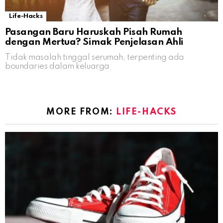
Life-Hacks
Pasangan Baru Haruskah Pisah Rumah
dengan Mertua? Simak Penjelasan Ahli
Tidak masalah tinggal serumah, terpenting ada
boundaries dalam keluarga
MORE FROM:
LIFE-HACKS