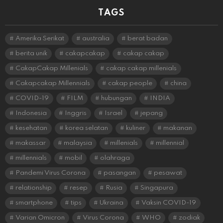
TAGS
Amerika Serikat
australia
berat badan
berita unik
cakapcakap
cakap cakap
CakapCakap Millenials
cakap cakap millenials
Cakapcakap Millennials
cakap people
china
COVID-19
FILM
hubungan
INDIA
Indonesia
Inggris
Israel
jepang
kesehatan
korea selatan
kuliner
makanan
makassar
malaysia
millenials
millennial
millennials
mobil
olahraga
Pandemi Virus Corona
pasangan
pesawat
relationship
resep
Rusia
Singapura
smartphone
tips
Ukraina
Vaksin COVID-19
Varian Omicron
Virus Corona
WHO
zodiak