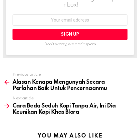
inbox!
Email
address:
Don't worry, we don't spam
Previous article
See
more
Alasan Kenapa Mengunyah Secara
Perlahan Baik Untuk Pencernaanmu
Next article
Cara Beda Seduh Kopi Tanpa Air, Ini Dia
Keunikan Kopi Khas Blora
YOU MAY ALSO LIKE