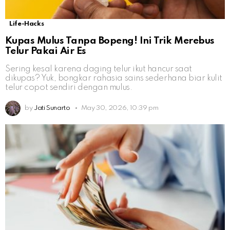
Life-Hacks
Kupas Mulus Tanpa Bopeng! Ini Trik Merebus
Telur Pakai Air Es
Sering kesal karena daging telur ikut hancur saat
dikupas? Yuk, bongkar rahasia sains sederhana biar kulit
telur copot sendiri dengan mulus.
by
Jati Sunarto
May 30, 2026, 10:39 pm