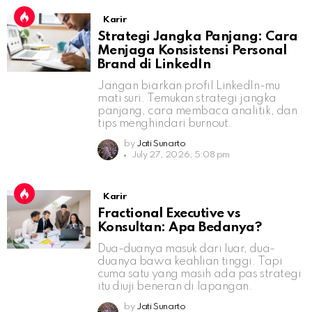
Karir
Strategi Jangka Panjang: Cara
Menjaga Konsistensi Personal
Brand di LinkedIn
Jangan biarkan profil LinkedIn-mu
mati suri. Temukan strategi jangka
panjang, cara membaca analitik, dan
tips menghindari burnout.
by
Jati Sunarto
July 27, 2026, 5:08 pm
Karir
Fractional Executive vs
Konsultan: Apa Bedanya?
Dua-duanya masuk dari luar, dua-
duanya bawa keahlian tinggi. Tapi
cuma satu yang masih ada pas strategi
itu diuji beneran di lapangan.
by
Jati Sunarto