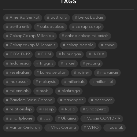
TAGS
Amerika Serikat
australia
berat badan
berita unik
cakapcakap
cakap cakap
CakapCakap Millenials
cakap cakap millenials
Cakapcakap Millennials
cakap people
china
COVID-19
FILM
hubungan
INDIA
Indonesia
Inggris
Israel
jepang
kesehatan
korea selatan
kuliner
makanan
makassar
malaysia
millenials
millennial
millennials
mobil
olahraga
Pandemi Virus Corona
pasangan
pesawat
relationship
resep
Rusia
Singapura
smartphone
tips
Ukraina
Vaksin COVID-19
Varian Omicron
Virus Corona
WHO
zodiak