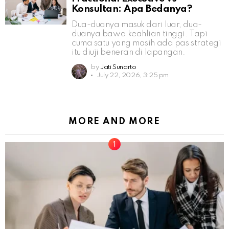
Konsultan: Apa Bedanya?
Dua-duanya masuk dari luar, dua-
duanya bawa keahlian tinggi. Tapi
cuma satu yang masih ada pas strategi
itu diuji beneran di lapangan.
by
Jati Sunarto
July 22, 2026, 3:25 pm
MORE AND MORE