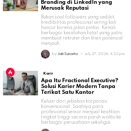
Branding di LinkedIn yang
Merusak Reputasi
Bukan soal followers yang sedikit,
kredibilitas profesional sering kali
hancur karena jalan pintas. Kenali
berbagai kesalahan fatal yang justru
membuat rekruter dan klien potensial
menjauh.
by
Jati Sunarto
July 27, 2026, 4:32 pm
Karir
Apa Itu Fractional Executive?
Solusi Karier Modern Tanpa
Terikat Satu Kantor
Keluar dari jebakan korporasi
konvensional. Saatnya para
profesional senior menjual keahlian
tingkat tinggi secara paruh waktu ke
berbagai perusahaan sekaligus.