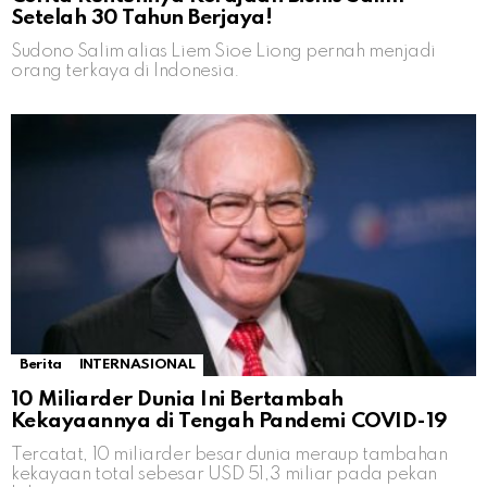
Setelah 30 Tahun Berjaya!
Sudono Salim alias Liem Sioe Liong pernah menjadi
orang terkaya di Indonesia.
Berita
INTERNASIONAL
10 Miliarder Dunia Ini Bertambah
Kekayaannya di Tengah Pandemi COVID-19
Tercatat, 10 miliarder besar dunia meraup tambahan
kekayaan total sebesar USD 51,3 miliar pada pekan