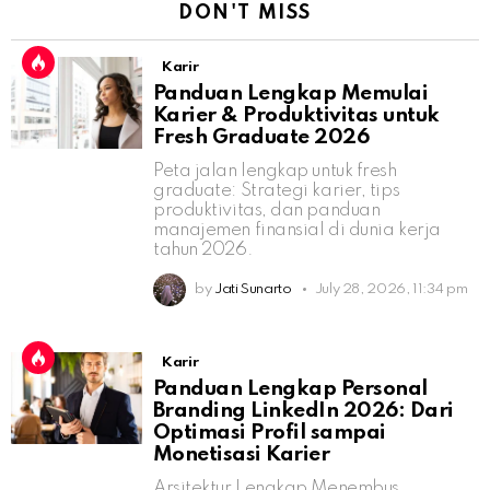
DON'T MISS
Karir
Panduan Lengkap Memulai
Karier & Produktivitas untuk
Fresh Graduate 2026
Peta jalan lengkap untuk fresh
graduate: Strategi karier, tips
produktivitas, dan panduan
manajemen finansial di dunia kerja
tahun 2026.
by
Jati Sunarto
July 28, 2026, 11:34 pm
Karir
Panduan Lengkap Personal
Branding LinkedIn 2026: Dari
Optimasi Profil sampai
Monetisasi Karier
Arsitektur Lengkap Menembus