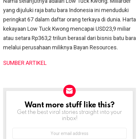
Nama selanjutnya adalah Low Tuck Kwong. Miliarder
yang dijuluki raja batu bara Indonesia ini menduduki
peringkat 67 dalam daftar orang terkaya di dunia. Harta
kekayaan Low Tuck Kwong mencapai USD23,9 miliar
atau setara Rp363,2 triliun berasal dari bisnis batu bara
melalui perusahaan miliknya Bayan Resources.
SUMBER ARTIKEL
Want more stuff like this?
NEWSLETTER
Get the best viral stories straight into your
inbox!
Email
address: