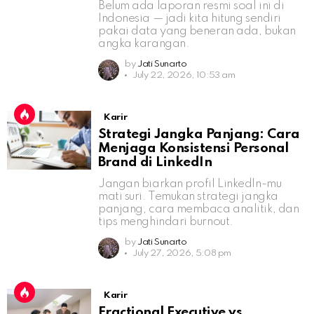
Belum ada laporan resmi soal ini di
Indonesia — jadi kita hitung sendiri
pakai data yang beneran ada, bukan
angka karangan.
by
Jati Sunarto
July 22, 2026, 10:53 am
Karir
Strategi Jangka Panjang: Cara
Menjaga Konsistensi Personal
Brand di LinkedIn
Jangan biarkan profil LinkedIn-mu
mati suri. Temukan strategi jangka
panjang, cara membaca analitik, dan
tips menghindari burnout.
by
Jati Sunarto
July 27, 2026, 5:08 pm
Karir
Fractional Executive vs