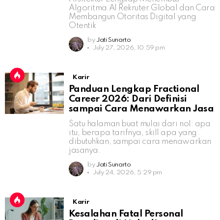
Algoritma AI Rekruter Global dan Cara
Membangun Otoritas Digital yang
Otentik
by
Jati Sunarto
July 27, 2026, 10:59 pm
Karir
Panduan Lengkap Fractional
Career 2026: Dari Definisi
sampai Cara Menawarkan Jasa
Satu halaman buat mulai dari nol: apa
itu, berapa tarifnya, skill apa yang
dibutuhkan, sampai cara menawarkan
jasanya.
by
Jati Sunarto
July 24, 2026, 5:29 pm
Karir
Kesalahan Fatal Personal