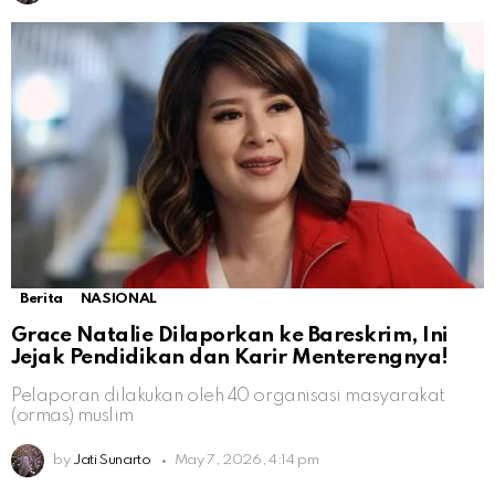
Berita
NASIONAL
Grace Natalie Dilaporkan ke Bareskrim, Ini
Jejak Pendidikan dan Karir Menterengnya!
Pelaporan dilakukan oleh 40 organisasi masyarakat
(ormas) muslim
by
Jati Sunarto
May 7, 2026, 4:14 pm