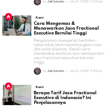
by
Jati Sunarto
July 21, 2026, 11:23 am
Karir
Cara Mengemas &
Menawarkan Jasa Fractional
Executive Bernilai Tinggi
Pengalaman manajerial bertahun-
tahun tidak akan mendatangkan cuan
jika salah dikemas. Kenali cara
memetakan keahlian dan memasarkan
jasa fractional executive bernilai
tinggi.
by
Jati Sunarto
July 21, 2026, 9:43 pm
Karir
Berapa Tarif Jasa Fractional
Executive di Indonesia? Ini
Penjelasannya