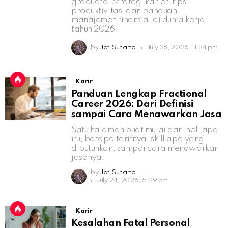
graduate: Strategi karier, tips
produktivitas, dan panduan
manajemen finansial di dunia kerja
tahun 2026.
by
Jati Sunarto
July 28, 2026, 11:34 pm
Karir
Panduan Lengkap Fractional
Career 2026: Dari Definisi
sampai Cara Menawarkan Jasa
Satu halaman buat mulai dari nol: apa
itu, berapa tarifnya, skill apa yang
dibutuhkan, sampai cara menawarkan
jasanya.
by
Jati Sunarto
July 24, 2026, 5:29 pm
Karir
Kesalahan Fatal Personal