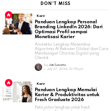
DON'T MISS
Karir
Panduan Lengkap Personal
Branding LinkedIn 2026: Dari
Optimasi Profil sampai
Monetisasi Karier
Arsitektur Lengkap Menembus
Algoritma AI Rekruter Global dan Cara
Membangun Otoritas Digital yang
Otentik
by
Jati Sunarto
July 27, 2026, 10:59 pm
Karir
Panduan Lengkap Memulai
Karier & Produktivitas untuk
Fresh Graduate 2026
Peta jalan lengkap untuk fresh