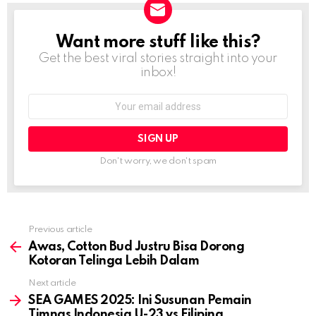
Want more stuff like this?
NEWSLETTER
Get the best viral stories straight into your
inbox!
Email
address:
Don't worry, we don't spam
Previous article
See
more
Awas, Cotton Bud Justru Bisa Dorong
Kotoran Telinga Lebih Dalam
Next article
SEA GAMES 2025: Ini Susunan Pemain
Timnas Indonesia U-23 vs Filipina