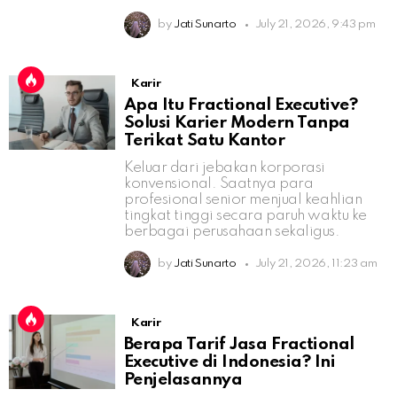
by
Jati Sunarto
July 21, 2026, 9:43 pm
Karir
Apa Itu Fractional Executive?
Solusi Karier Modern Tanpa
Terikat Satu Kantor
Keluar dari jebakan korporasi
konvensional. Saatnya para
profesional senior menjual keahlian
tingkat tinggi secara paruh waktu ke
berbagai perusahaan sekaligus.
by
Jati Sunarto
July 21, 2026, 11:23 am
Karir
Berapa Tarif Jasa Fractional
Executive di Indonesia? Ini
Penjelasannya