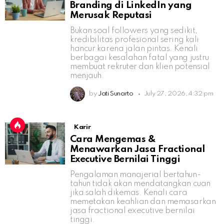
Branding di LinkedIn yang
Merusak Reputasi
Bukan soal followers yang sedikit,
kredibilitas profesional sering kali
hancur karena jalan pintas. Kenali
berbagai kesalahan fatal yang justru
membuat rekruter dan klien potensial
menjauh.
by
Jati Sunarto
July 27, 2026, 4:32 pm
Karir
Cara Mengemas &
Menawarkan Jasa Fractional
Executive Bernilai Tinggi
Pengalaman manajerial bertahun-
tahun tidak akan mendatangkan cuan
jika salah dikemas. Kenali cara
memetakan keahlian dan memasarkan
jasa fractional executive bernilai
tinggi.