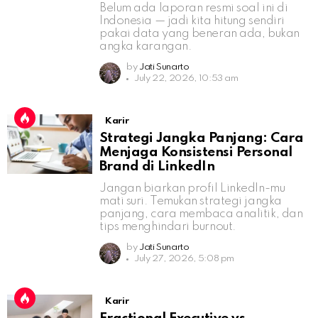
Belum ada laporan resmi soal ini di
Indonesia — jadi kita hitung sendiri
pakai data yang beneran ada, bukan
angka karangan.
by
Jati Sunarto
July 22, 2026, 10:53 am
Karir
Strategi Jangka Panjang: Cara
Menjaga Konsistensi Personal
Brand di LinkedIn
Jangan biarkan profil LinkedIn-mu
mati suri. Temukan strategi jangka
panjang, cara membaca analitik, dan
tips menghindari burnout.
by
Jati Sunarto
July 27, 2026, 5:08 pm
Karir