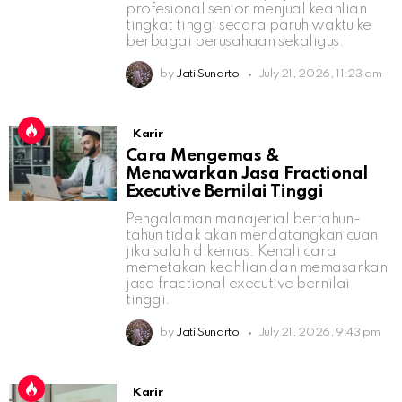
profesional senior menjual keahlian
tingkat tinggi secara paruh waktu ke
berbagai perusahaan sekaligus.
by
Jati Sunarto
July 21, 2026, 11:23 am
Karir
Cara Mengemas &
Menawarkan Jasa Fractional
Executive Bernilai Tinggi
Pengalaman manajerial bertahun-
tahun tidak akan mendatangkan cuan
jika salah dikemas. Kenali cara
memetakan keahlian dan memasarkan
jasa fractional executive bernilai
tinggi.
by
Jati Sunarto
July 21, 2026, 9:43 pm
Karir