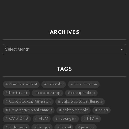
ARCHIVES
Archives
TAGS
Amerika Serikat
australia
berat badan
berita unik
cakapcakap
cakap cakap
CakapCakap Millenials
cakap cakap millenials
Cakapcakap Millennials
cakap people
china
COVID-19
FILM
hubungan
INDIA
Indonesia
Inggris
Israel
jepang