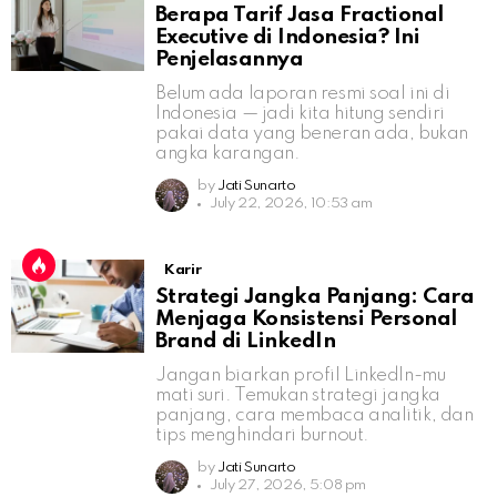
Berapa Tarif Jasa Fractional
Executive di Indonesia? Ini
Penjelasannya
Belum ada laporan resmi soal ini di
Indonesia — jadi kita hitung sendiri
pakai data yang beneran ada, bukan
angka karangan.
by
Jati Sunarto
July 22, 2026, 10:53 am
Karir
Strategi Jangka Panjang: Cara
Menjaga Konsistensi Personal
Brand di LinkedIn
Jangan biarkan profil LinkedIn-mu
mati suri. Temukan strategi jangka
panjang, cara membaca analitik, dan
tips menghindari burnout.
by
Jati Sunarto
July 27, 2026, 5:08 pm