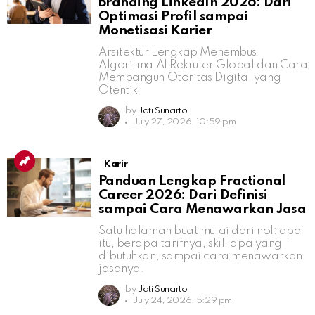
Branding LinkedIn 2026: Dari
Optimasi Profil sampai
Monetisasi Karier
Arsitektur Lengkap Menembus
Algoritma AI Rekruter Global dan Cara
Membangun Otoritas Digital yang
Otentik
by
Jati Sunarto
July 27, 2026, 10:59 pm
Karir
Panduan Lengkap Fractional
Career 2026: Dari Definisi
sampai Cara Menawarkan Jasa
Satu halaman buat mulai dari nol: apa
itu, berapa tarifnya, skill apa yang
dibutuhkan, sampai cara menawarkan
jasanya.
by
Jati Sunarto
July 24, 2026, 5:29 pm