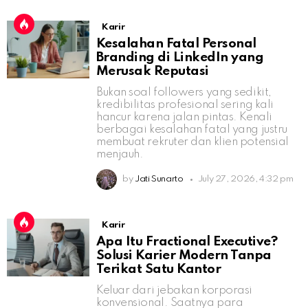
Karir
Kesalahan Fatal Personal
Branding di LinkedIn yang
Merusak Reputasi
Bukan soal followers yang sedikit,
kredibilitas profesional sering kali
hancur karena jalan pintas. Kenali
berbagai kesalahan fatal yang justru
membuat rekruter dan klien potensial
menjauh.
by
Jati Sunarto
July 27, 2026, 4:32 pm
Karir
Apa Itu Fractional Executive?
Solusi Karier Modern Tanpa
Terikat Satu Kantor
Keluar dari jebakan korporasi
konvensional. Saatnya para