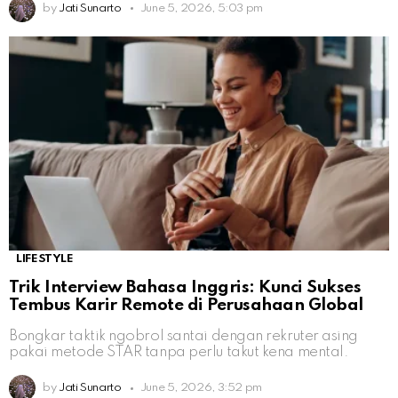
by
Jati Sunarto
June 5, 2026, 5:03 pm
LIFESTYLE
Trik Interview Bahasa Inggris: Kunci Sukses
Tembus Karir Remote di Perusahaan Global
Bongkar taktik ngobrol santai dengan rekruter asing
pakai metode STAR tanpa perlu takut kena mental.
by
Jati Sunarto
June 5, 2026, 3:52 pm