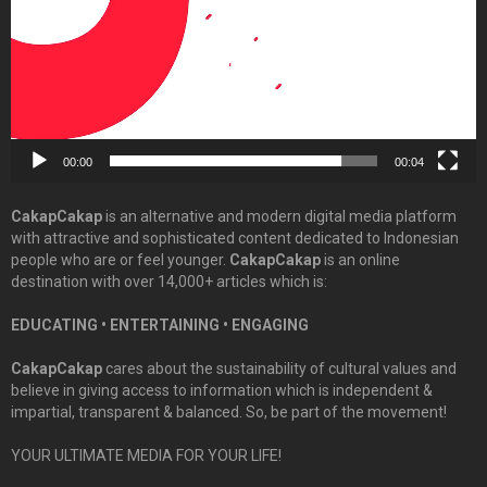
00:00
00:04
CakapCakap
is an alternative and modern digital media platform
with attractive and sophisticated content dedicated to Indonesian
people who are or feel younger.
CakapCakap
is an online
destination with over 14,000+ articles which is:
EDUCATING • ENTERTAINING • ENGAGING
CakapCakap
cares about the sustainability of cultural values and
believe in giving access to information which is independent &
impartial, transparent & balanced. So, be part of the movement!
YOUR ULTIMATE MEDIA FOR YOUR LIFE!