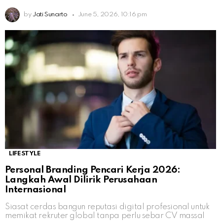
by
Jati Sunarto
June 5, 2026, 10:16 pm
LIFESTYLE
Personal Branding Pencari Kerja 2026:
Langkah Awal Dilirik Perusahaan
Internasional
Siasat cerdas bangun reputasi digital profesional untuk
memikat rekruter global tanpa perlu sebar CV massal