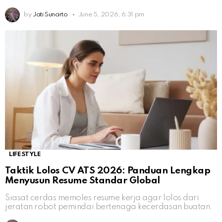
by
Jati Sunarto
June 5, 2026, 6:31 pm
LIFESTYLE
Taktik Lolos CV ATS 2026: Panduan Lengkap
Menyusun Resume Standar Global
Siasat cerdas memoles resume kerja agar lolos dari
jeratan robot pemindai bertenaga kecerdasan buatan.