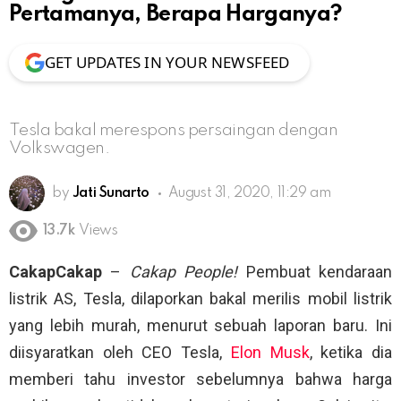
Pertamanya, Berapa Harganya?
GET UPDATES IN YOUR NEWSFEED
Tesla bakal merespons persaingan dengan
Volkswagen.
by
Jati Sunarto
August 31, 2020, 11:29 am
13.7k
Views
CakapCakap
–
Cakap People!
Pembuat kendaraan
listrik AS, Tesla, dilaporkan bakal merilis mobil listrik
yang lebih murah, menurut sebuah laporan baru. Ini
diisyaratkan oleh CEO Tesla,
Elon Musk
, ketika dia
memberi tahu investor sebelumnya bahwa harga