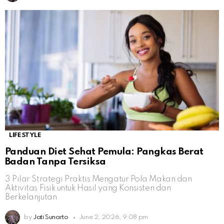
LIFESTYLE
Panduan Diet Sehat Pemula: Pangkas Berat
Badan Tanpa Tersiksa
3 Pilar Strategi Praktis Mengatur Pola Makan dan
Aktivitas Fisik untuk Hasil yang Konsisten dan
Berkelanjutan
by
Jati Sunarto
June 2, 2026, 9:08 pm