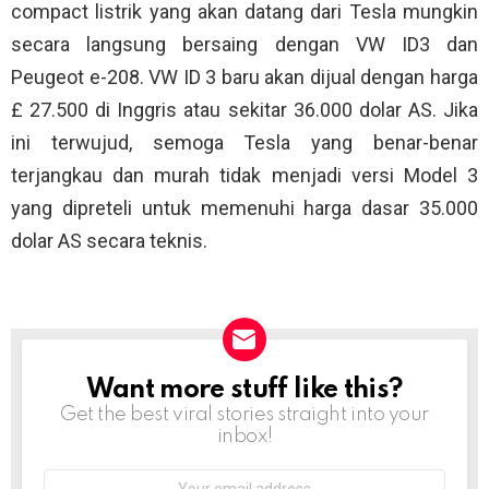
compact listrik yang akan datang dari Tesla mungkin
secara langsung bersaing dengan VW ID3 dan
Peugeot e-208. VW ID 3 baru akan dijual dengan harga
£ 27.500 di Inggris atau sekitar 36.000 dolar AS. Jika
ini terwujud, semoga Tesla yang benar-benar
terjangkau dan murah tidak menjadi versi Model 3
yang dipreteli untuk memenuhi harga dasar 35.000
dolar AS secara teknis.
Want more stuff like this?
NEWSLETTER
Get the best viral stories straight into your
inbox!
Email