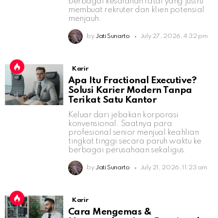
berbagai kesalahan fatal yang justru
membuat rekruter dan klien potensial
menjauh.
by
Jati Sunarto
July 27, 2026, 4:32 pm
Karir
Apa Itu Fractional Executive?
Solusi Karier Modern Tanpa
Terikat Satu Kantor
Keluar dari jebakan korporasi
konvensional. Saatnya para
profesional senior menjual keahlian
tingkat tinggi secara paruh waktu ke
berbagai perusahaan sekaligus.
by
Jati Sunarto
July 21, 2026, 11:23 am
Karir
Cara Mengemas &