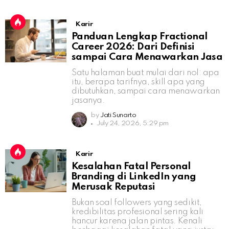
Karir
Panduan Lengkap Fractional
Career 2026: Dari Definisi
sampai Cara Menawarkan Jasa
Satu halaman buat mulai dari nol: apa
itu, berapa tarifnya, skill apa yang
dibutuhkan, sampai cara menawarkan
jasanya.
by
Jati Sunarto
July 24, 2026, 5:29 pm
Karir
Kesalahan Fatal Personal
Branding di LinkedIn yang
Merusak Reputasi
Bukan soal followers yang sedikit,
kredibilitas profesional sering kali
hancur karena jalan pintas. Kenali