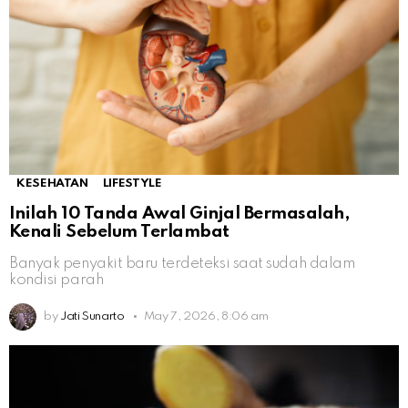
KESEHATAN
LIFESTYLE
Inilah 10 Tanda Awal Ginjal Bermasalah,
Kenali Sebelum Terlambat
Banyak penyakit baru terdeteksi saat sudah dalam
kondisi parah
by
Jati Sunarto
May 7, 2026, 8:06 am