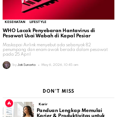
KESEHATAN
LIFESTYLE
WHO Lacak Penyebaran Hantavirus di
Pesawat Usai Wabah di Kapal Pesiar
Maskapai Airlink menyebut ada sebanyak 82
penumpang dan enam awak berada dalam pesawat
pada 25 April
by
Jati Sunarto
May 6, 2026, 10:45 am
DON'T MISS
Karir
Panduan Lengkap Memulai
Karier & Produktivitas untuk