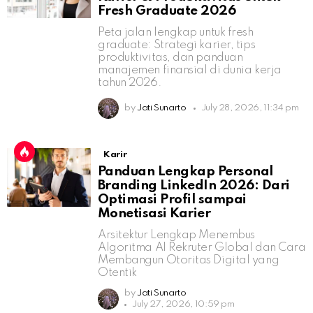
Fresh Graduate 2026
Peta jalan lengkap untuk fresh
graduate: Strategi karier, tips
produktivitas, dan panduan
manajemen finansial di dunia kerja
tahun 2026.
by
Jati Sunarto
July 28, 2026, 11:34 pm
Karir
Panduan Lengkap Personal
Branding LinkedIn 2026: Dari
Optimasi Profil sampai
Monetisasi Karier
Arsitektur Lengkap Menembus
Algoritma AI Rekruter Global dan Cara
Membangun Otoritas Digital yang
Otentik
by
Jati Sunarto
July 27, 2026, 10:59 pm