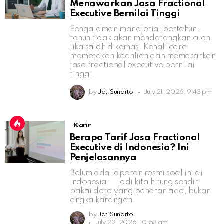
Menawarkan Jasa Fractional
Executive Bernilai Tinggi
Pengalaman manajerial bertahun-
tahun tidak akan mendatangkan cuan
jika salah dikemas. Kenali cara
memetakan keahlian dan memasarkan
jasa fractional executive bernilai
tinggi.
by
Jati Sunarto
July 21, 2026, 9:43 pm
Karir
Berapa Tarif Jasa Fractional
Executive di Indonesia? Ini
Penjelasannya
Belum ada laporan resmi soal ini di
Indonesia — jadi kita hitung sendiri
pakai data yang beneran ada, bukan
angka karangan.
by
Jati Sunarto
July 22, 2026, 10:53 am