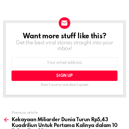
Want more stuff like this?
NEWSLETTER
Get the best viral stories straight into your
inbox!
Email
address:
Don't worry, we don't spam
Previous article
See
more
Kekayaan Miliarder Dunia Turun Rp5,43
Kuadriliun Untuk Pertama Kalinya dalam 10