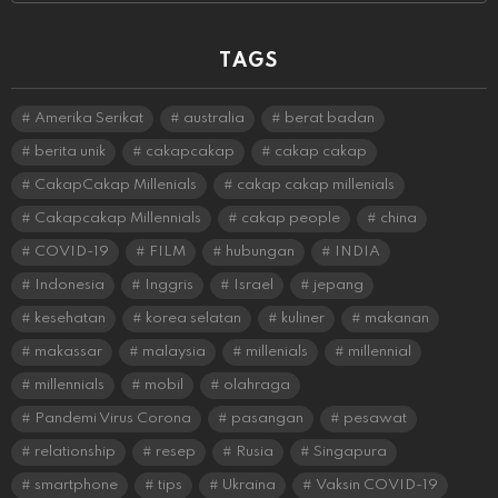
TAGS
Amerika Serikat
australia
berat badan
berita unik
cakapcakap
cakap cakap
CakapCakap Millenials
cakap cakap millenials
Cakapcakap Millennials
cakap people
china
COVID-19
FILM
hubungan
INDIA
Indonesia
Inggris
Israel
jepang
kesehatan
korea selatan
kuliner
makanan
makassar
malaysia
millenials
millennial
millennials
mobil
olahraga
Pandemi Virus Corona
pasangan
pesawat
relationship
resep
Rusia
Singapura
smartphone
tips
Ukraina
Vaksin COVID-19