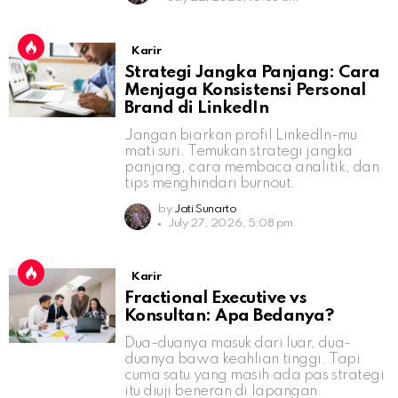
Karir
Strategi Jangka Panjang: Cara
Menjaga Konsistensi Personal
Brand di LinkedIn
Jangan biarkan profil LinkedIn-mu
mati suri. Temukan strategi jangka
panjang, cara membaca analitik, dan
tips menghindari burnout.
by
Jati Sunarto
July 27, 2026, 5:08 pm
Karir
Fractional Executive vs
Konsultan: Apa Bedanya?
Dua-duanya masuk dari luar, dua-
duanya bawa keahlian tinggi. Tapi
cuma satu yang masih ada pas strategi
itu diuji beneran di lapangan.