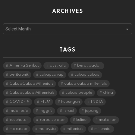
ARCHIVES
Archives
TAGS
Amerika Serikat
australia
berat badan
berita unik
cakapcakap
cakap cakap
CakapCakap Millenials
cakap cakap millenials
Cakapcakap Millennials
cakap people
china
COVID-19
FILM
hubungan
INDIA
Indonesia
Inggris
Israel
jepang
kesehatan
korea selatan
kuliner
makanan
makassar
malaysia
millenials
millennial