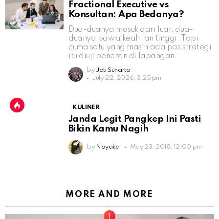
Fractional Executive vs
Konsultan: Apa Bedanya?
Dua-duanya masuk dari luar, dua-
duanya bawa keahlian tinggi. Tapi
cuma satu yang masih ada pas strategi
itu diuji beneran di lapangan.
by
Jati Sunarto
July 22, 2026, 3:25 pm
KULINER
Janda Legit Pangkep Ini Pasti
Bikin Kamu Nagih
by
Nayaka
May 23, 2018, 12:00 pm
MORE AND MORE