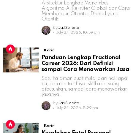
Arsitektur Lengkap Menembus
Algoritma AI Rekruter Global dan Cara
Membangun Otoritas Digital yang
Otentik
by
Jati Sunarto
July 27, 2026, 10:59 pm
Karir
Panduan Lengkap Fractional
Career 2026: Dari Definisi
sampai Cara Menawarkan Jasa
Satu halaman buat mulai dari nol: apa
itu, berapa tarifnya, skill apa yang
dibutuhkan, sampai cara menawarkan
jasanya.
by
Jati Sunarto
July 24, 2026, 5:29 pm
Karir
Kesalahan Fatal Personal