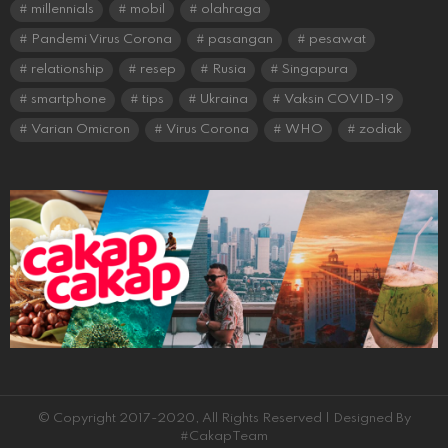
millennials
mobil
olahraga
Pandemi Virus Corona
pasangan
pesawat
relationship
resep
Rusia
Singapura
smartphone
tips
Ukraina
Vaksin COVID-19
Varian Omicron
Virus Corona
WHO
zodiak
© Copyright 2017-2020, All Rights Reserved | Designed By
#CakapTeam