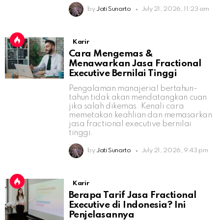
by
Jati Sunarto
July 21, 2026, 11:23 am
Karir
Cara Mengemas &
Menawarkan Jasa Fractional
Executive Bernilai Tinggi
Pengalaman manajerial bertahun-
tahun tidak akan mendatangkan cuan
jika salah dikemas. Kenali cara
memetakan keahlian dan memasarkan
jasa fractional executive bernilai
tinggi.
by
Jati Sunarto
July 21, 2026, 9:43 pm
Karir
Berapa Tarif Jasa Fractional
Executive di Indonesia? Ini
Penjelasannya