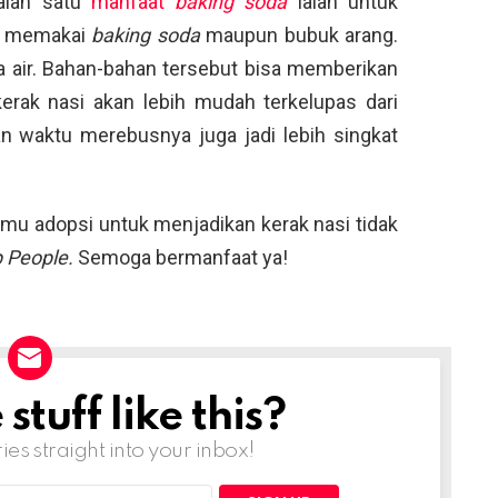
Salah satu
manfaat
baking soda
ialah untuk
sa memakai
baking soda
maupun bubuk arang.
air. Bahan-bahan tersebut bisa memberikan
 kerak nasi akan lebih mudah terkelupas dari
an waktu merebusnya juga jadi lebih singkat
kamu adopsi untuk menjadikan kerak nasi tidak
 People.
Semoga bermanfaat ya!
tuff like this?
ries straight into your inbox!