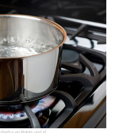
 direbus via
Nakita.grid.id