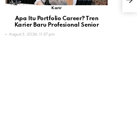
Pen
Karir
Apa Itu Portfolio Career? Tren
Karier Baru Profesional Senior
August 3, 2026, 11:37 pm