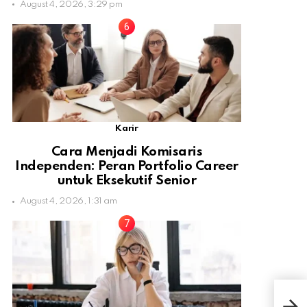
August 4, 2026, 3:29 pm
Karir
Cara Menjadi Komisaris
Independen: Peran Portfolio Career
untuk Eksekutif Senior
August 4, 2026, 1:31 am
Ini 